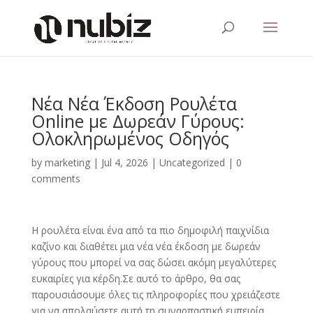
Νέα Νέα Έκδοση Ρουλέτα
Online με Δωρεάν Γύρους:
Ολοκληρωμένος Οδηγός
by
marketing
|
Jul 4, 2026
|
Uncategorized
|
0
comments
Η ρουλέτα είναι ένα από τα πιο δημοφιλή παιχνίδια
καζίνο και διαθέτει μια νέα νέα έκδοση με δωρεάν
γύρους που μπορεί να σας δώσει ακόμη μεγαλύτερες
ευκαιρίες για κέρδη.Σε αυτό το άρθρο, θα σας
παρουσιάσουμε όλες τις πληροφορίες που χρειάζεστε
για να απολαύσετε αυτή τη συναρπαστική εμπειρία