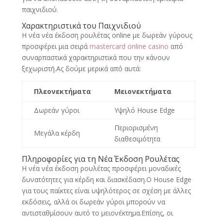
παιχνιδιού.
Χαρακτηριστικά του Παιχνιδιού
Η νέα νέα έκδοση ρουλέτας online με δωρεάν γύρους
προσφέρει μια σειρά
mastercard online casino
από
συναρπαστικά χαρακτηριστικά που την κάνουν
ξεχωριστή.Ας δούμε μερικά από αυτά:
Πλεονεκτήματα
Μειονεκτήματα
Δωρεάν γύροι
Υψηλό House Edge
Περιορισμένη
Μεγάλα κέρδη
διαθεσιμότητα
Πληροφορίες για τη Νέα Έκδοση Ρουλέτας
Η νέα νέα έκδοση ρουλέτας προσφέρει μοναδικές
δυνατότητες για κέρδη και διασκέδαση.Ο House Edge
για τους παίκτες είναι υψηλότερος σε σχέση με άλλες
εκδόσεις, αλλά οι δωρεάν γύροι μπορούν να
αντισταθμίσουν αυτό το μειονέκτημα.Επίσης, οι