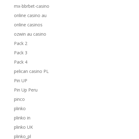
mx-bbrbet-casino
online casino au
online casinos
ozwin au casino
Pack 2
Pack 3
Pack 4
pelican casino PL
Pin UP
Pin Up Peru
pinco
plinko
plinko in
plinko UK
plinko_pl