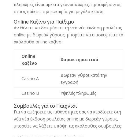
πληρωμές είναι αρκετά γενναιόδωρες, προσφέροντας
στους παίκτες την ευκαιρία για μεγάλα κέρδη.
Online Καζίνο για Παίξιμο
Αν θέλετε να δοκιμάσετε τη νέα νέα έκδοση ρουλέτας
online με δωρεάν γύρους, μπορείτε να επισκεφτείτε τα
ακόλουθα online καζίνο:
Online
Χαρακτηριστικά
Καζίνο
Δωρεάν γύροι κατά την
Casino A
εγγραφή
Casino B
Υψηλές πληρωμές
Συμβουλές για το Παιχνίδι
Για να αυξήσετε τις πιθανότητες σας να κερδίσετε στη
νέα νέα έκδοση ρουλέτας online με δωρεάν γύρους,
μπορείτε να λάβετε υπόψη τις ακόλουθες συμβουλές: