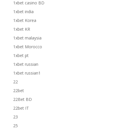
1xbet casino BD
1xbet india
1xbet Korea
1xbet KR
1xbet malaysia
1xbet Morocco
1xbet pt
1xbet russian
1xbet russian1
22
22bet
22Bet BD
22bet IT
23
25