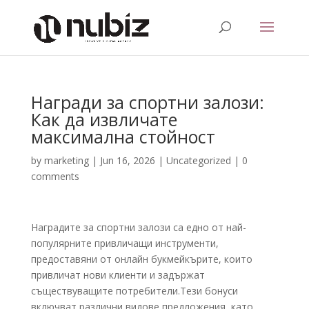
Награди за спортни залози:
Как да извличате
максимална стойност
by
marketing
|
Jun 16, 2026
|
Uncategorized
|
0
comments
Наградите за спортни залози са едно от най-
популярните привличащи инструменти,
предоставяни от онлайн букмейкърите, които
привличат нови клиенти и задържат
съществуващите потребители.Тези бонуси
включват различни видове предложения, като