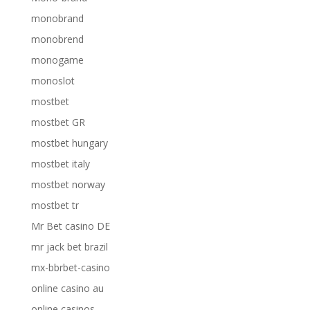
monobrand
monobrend
monogame
monoslot
mostbet
mostbet GR
mostbet hungary
mostbet italy
mostbet norway
mostbet tr
Mr Bet casino DE
mr jack bet brazil
mx-bbrbet-casino
online casino au
online casinos