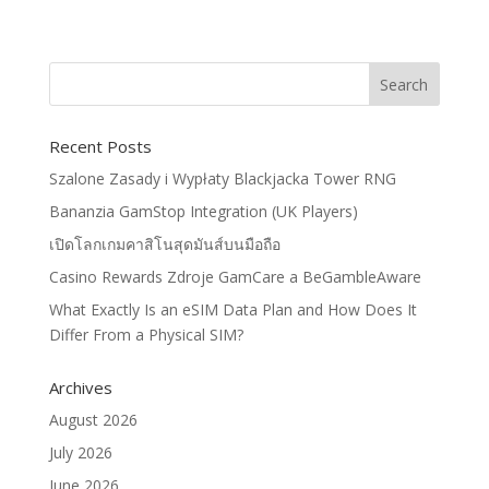
Recent Posts
Szalone Zasady i Wypłaty Blackjacka Tower RNG
Bananzia GamStop Integration (UK Players)
เปิดโลกเกมคาสิโนสุดมันส์บนมือถือ
Casino Rewards Zdroje GamCare a BeGambleAware
What Exactly Is an eSIM Data Plan and How Does It
Differ From a Physical SIM?
Archives
August 2026
July 2026
June 2026