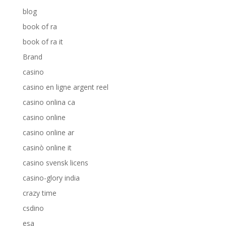
blog
book of ra
book of ra it
Brand
casino
casino en ligne argent reel
casino onlina ca
casino online
casino online ar
casinò online it
casino svensk licens
casino-glory india
crazy time
csdino
esa