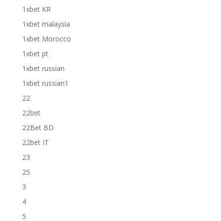
1xbet KR
1xbet malaysia
1xbet Morocco
1xbet pt
1xbet russian
1xbet russian1
22
22bet
22Bet BD
22bet IT
23
25
3
4
5