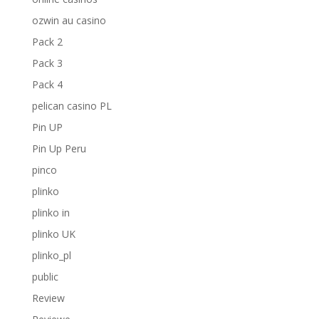
ozwin au casino
Pack 2
Pack 3
Pack 4
pelican casino PL
Pin UP
Pin Up Peru
pinco
plinko
plinko in
plinko UK
plinko_pl
public
Review