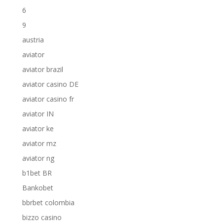
6
9
austria
aviator
aviator brazil
aviator casino DE
aviator casino fr
aviator IN
aviator ke
aviator mz
aviator ng
b1bet BR
Bankobet
bbrbet colombia
bizzo casino