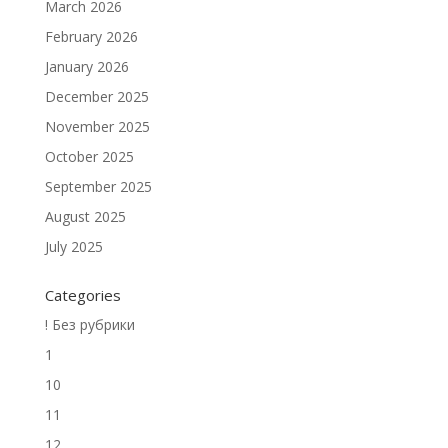
March 2026
February 2026
January 2026
December 2025
November 2025
October 2025
September 2025
August 2025
July 2025
Categories
! Без рубрики
1
10
11
12