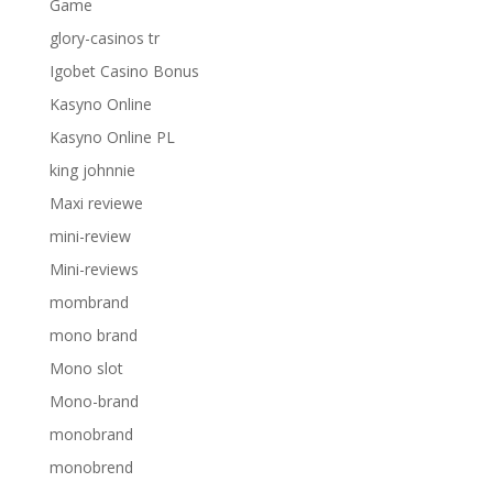
Game
glory-casinos tr
Igobet Casino Bonus
Kasyno Online
Kasyno Online PL
king johnnie
Maxi reviewe
mini-review
Mini-reviews
mombrand
mono brand
Mono slot
Mono-brand
monobrand
monobrend