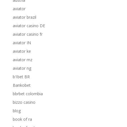
austria
aviator
aviator brazil
aviator casino DE
aviator casino fr
aviator IN
aviator ke
aviator mz
aviator ng
b1bet BR
Bankobet
bbrbet colombia
bizzo casino
blog
book of ra