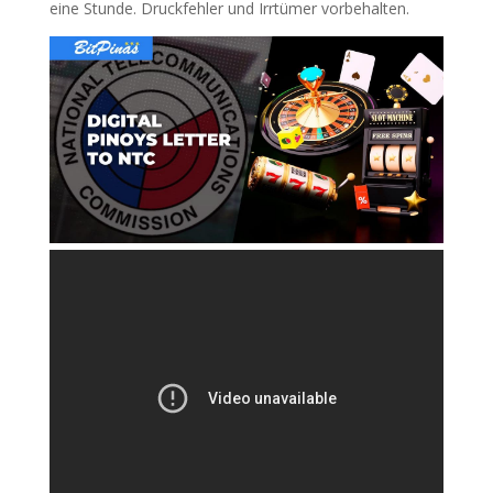
eine Stunde. Druckfehler und Irrtümer vorbehalten.