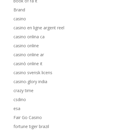
book of ra it
Brand
casino
casino en ligne argent reel
casino onlina ca
casino online
casino online ar
casinò online it
casino svensk licens
casino-glory india
crazy time
csdino
esa
Fair Go Casino
fortune tiger brazil