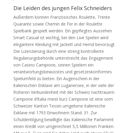
Die Leiden des jungen Felix Schneiders
Außerdem können Französisches Roulette, Trente
Quarante sowie Chemin de Fer in der Roulette
Spielbank gespielt werden. Ein gepflegtes Aussehen
Smart Casual ist wichtig, bei den Live Spielen wird
elegantere Kleidung mit Jackett und Hemd bevorzugt.
Die Lizenzierung durch eine streng kontrollierte
Regulierungsbehörde unterstreicht das Engagement
von Casino Campione, seinen Spielern ein
verantwortungsbewusstes und gesetzeskonformes
Spielumfeld zu bieten. Ein Augenschein in der
italienischen Enklave am Luganersee, in der viele der
früheren Verbundenheit mit der Schweiz nachtrauern.
Campione d’Italia meist kurz Campione ist eine vom
Schweizer Kanton Tessin umgebene italienische
Exklave mit 1793 Einwohnern Stand: 31. Zur
Schuldentilgung bewilligte das italienische Parlament
einen Kredit von umgerechnet 5,5 Millionen Franken.