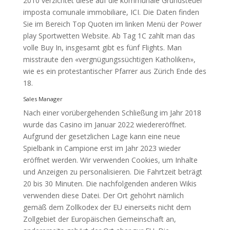
2010 verzichtet diese auf die kommunale Grundsteuer
imposta comunale immobiliare, ICI. Die Daten finden
Sie im Bereich Top Quoten im linken Menü der Power
play Sportwetten Website. Ab Tag 1C zahlt man das
volle Buy In, insgesamt gibt es fünf Flights. Man
misstraute den «vergnügungssüchtigen Katholiken»,
wie es ein protestantischer Pfarrer aus Zürich Ende des
18.
Sales Manager
Nach einer vorübergehenden Schließung im Jahr 2018
wurde das Casino im Januar 2022 wiedereröffnet.
Aufgrund der gesetzlichen Lage kann eine neue
Spielbank in Campione erst im Jahr 2023 wieder
eröffnet werden. Wir verwenden Cookies, um Inhalte
und Anzeigen zu personalisieren. Die Fahrtzeit beträgt
20 bis 30 Minuten. Die nachfolgenden anderen Wikis
verwenden diese Datei. Der Ort gehöhrt nämlich
gemäß dem Zollkodex der EU einerseits nicht dem
Zollgebiet der Europäischen Gemeinschaft an,