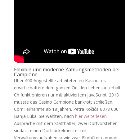
Flexible und moderne Zahlungsmethoden bei
Campione
Über 400 Angestellte arbeiteten im Kasino, es
erwirtschaftete dem ganzen Ort den Lebensunterhalt.
Ch funktionieren nur mit aktiviertem JavaScript. 2018
musste das Casino Campione bankrott schließen.
ComTeilnahme ab 18 Jahren. Petra Kočića 6378 000
Banja Luka. Sie wählten, nach
hier weiterlesen
Absprache mit dem Statthalter, zwei Dorfvorsteher
sindaci, einen Dorfsäckelmeister mit
Verwaltungsaufgaben sowie zwei Flurhüter campari.