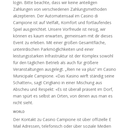
login. Bitte beachte, dass wir keine anteiligen
Zahlungen von verschiedenen Zahlungsmethoden
akzeptieren. Der Automatensaal im Casino di
Campione ist auf Vielfalt, Komfort und fortlaufendes
Spiel ausgerichtet. Unsere Vorfreude ist riesig, wir
können es kaum erwarten, gemeinsam mit dir dieses
Event zu erleben. Mit einer großen Gesamtfläche,
unterirdischen Parkmöglichkeiten und einer
leistungsstarken Infrastruktur ist der Komplex sowohl
für den täglichen Betrieb als auch für größere
Veranstaltungen ausgelegt. „Rien ne va plus” im Casino
Municipale Campione. «Das Kasino wirft ständig seine
Schatten», sagt Cirigliano in einer Mischung aus
Abscheu und Respekt: «Es ist überall präsent im Dorf,
man spürt es selbst an Orten, von denen aus man es
nicht sieht.
WORLD
Der Kontakt zu Casino Campione ist über offizielle E
Mail Adressen, telefonisch oder über soziale Medien