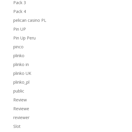
Pack 3
Pack 4
pelican casino PL
Pin UP
Pin Up Peru
pinco
plinko
plinko in
plinko UK
plinko_pl
public
Review
Reviewe
reviewer
Slot