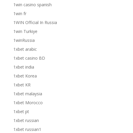
1win casino spanish
1win fr
1WIN Official In Russia
1win Turkiye
1winRussia
1xbet arabic
1xbet casino BD
1xbet india
1xbet Korea
1xbet KR
1xbet malaysia
1xbet Morocco
1xbet pt
1xbet russian
1xbet russian1