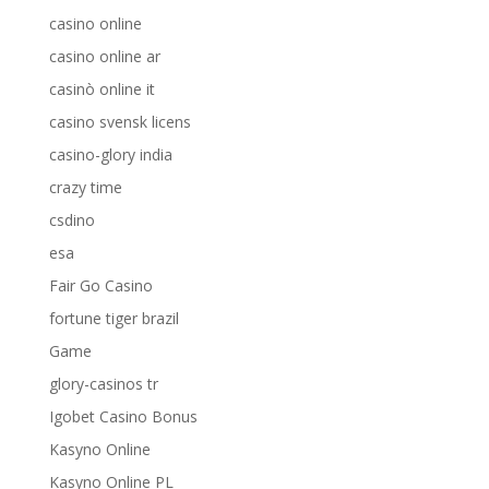
casino online
casino online ar
casinò online it
casino svensk licens
casino-glory india
crazy time
csdino
esa
Fair Go Casino
fortune tiger brazil
Game
glory-casinos tr
Igobet Casino Bonus
Kasyno Online
Kasyno Online PL