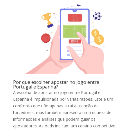
Por que escolher apostar no jogo entre
Portugal e Espanha?
A escolha de apostar no jogo entre Portugal e
Espanha é impulsionada por várias razões. Este é um
confronto que não apenas atrai a atenção de
torcedores, mas também apresenta uma riqueza de
informações e análises que podem guiar os
apostadores. As odds indicam um cenário competitivo,