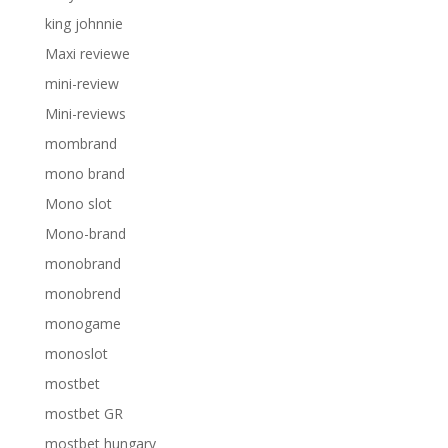
king johnnie
Maxi reviewe
mini-review
Mini-reviews
mombrand
mono brand
Mono slot
Mono-brand
monobrand
monobrend
monogame
monoslot
mostbet
mostbet GR
mostbet hungary