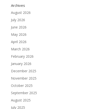
Archives
August 2026
July 2026
June 2026
May 2026
April 2026
March 2026
February 2026
January 2026
December 2025
November 2025
October 2025
September 2025
August 2025
July 2025