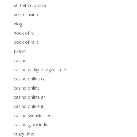
bbrbet colombia
bizzo casino
blog
book of ra
book of ra it
Brand
casino
casino en ligne argent reel
casino onlina ca
casino online
casino online ar
casinò online it
casino svensk licens
casino-glory india
crazy time