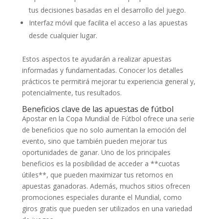
tus decisiones basadas en el desarrollo del juego.
Interfaz móvil que facilita el acceso a las apuestas
desde cualquier lugar.
Estos aspectos te ayudarán a realizar apuestas
informadas y fundamentadas. Conocer los detalles
prácticos te permitirá mejorar tu experiencia general y,
potencialmente, tus resultados.
Beneficios clave de las apuestas de fútbol
Apostar en la Copa Mundial de Fútbol ofrece una serie
de beneficios que no solo aumentan la emoción del
evento, sino que también pueden mejorar tus
oportunidades de ganar. Uno de los principales
beneficios es la posibilidad de acceder a **cuotas
útiles**, que pueden maximizar tus retornos en
apuestas ganadoras. Además, muchos sitios ofrecen
promociones especiales durante el Mundial, como
giros gratis que pueden ser utilizados en una variedad