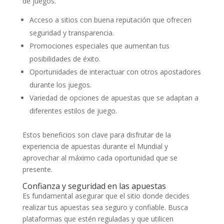
de juegos.
Acceso a sitios con buena reputación que ofrecen
seguridad y transparencia.
Promociones especiales que aumentan tus
posibilidades de éxito.
Oportunidades de interactuar con otros apostadores
durante los juegos.
Variedad de opciones de apuestas que se adaptan a
diferentes estilos de juego.
Estos beneficios son clave para disfrutar de la
experiencia de apuestas durante el Mundial y
aprovechar al máximo cada oportunidad que se
presente.
Confianza y seguridad en las apuestas
Es fundamental asegurar que el sitio donde decides
realizar tus apuestas sea seguro y confiable. Busca
plataformas que estén reguladas y que utilicen