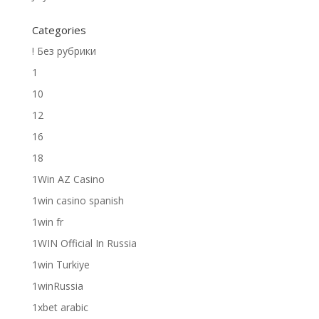
Categories
! Без рубрики
1
10
12
16
18
1Win AZ Casino
1win casino spanish
1win fr
1WIN Official In Russia
1win Turkiye
1winRussia
1xbet arabic