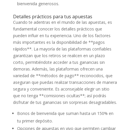
bienvenida generosos.
Detalles prácticos para tus apuestas
Cuando te adentras en el mundo de las apuestas, es
fundamental conocer los detalles prácticos que
pueden influir en tu experiencia. Uno de los factores
más importantes es la disponibilidad de **pagos
rápidos**. La mayoría de las plataformas confiables
garantizan que los retiros se realicen en un plazo
corto, permitiéndote acceder a tus ganancias sin
demoras. Además, las plataformas ofrecen una
variedad de **métodos de pago** reconocidos, que
aseguran que puedas realizar transacciones de manera
segura y conveniente. Es aconsejable elegir un sitio
que no tenga **comisiones ocultas**; así podrás
disfrutar de tus ganancias sin sorpresas desagradables.
Bonos de bienvenida que suman hasta un 150% en
tu primer depósito.
Opciones de apuestas en vivo que permiten cambiar