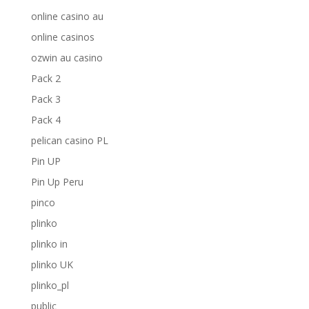
online casino au
online casinos
ozwin au casino
Pack 2
Pack 3
Pack 4
pelican casino PL
Pin UP
Pin Up Peru
pinco
plinko
plinko in
plinko UK
plinko_pl
public