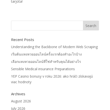
tarjota!
Recent Posts
Understanding the Backbone of Modern Web Scraping
เริ่มต้นแทงหวยออนไลน์ครั้งแรกต้องทำอะไรบ้าง
เลือกแทงหวยออนไลน์ที่ใช่สำหรับคุณได้อย่างไร
Sensible Medical insurance Preparations
YEP Casino bonusy v roku 2026: ako hráči získavajú
viac hodnoty
Archives
August 2026
July 2026