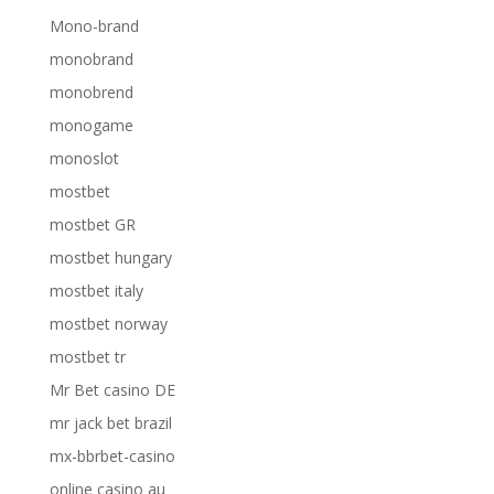
Mono-brand
monobrand
monobrend
monogame
monoslot
mostbet
mostbet GR
mostbet hungary
mostbet italy
mostbet norway
mostbet tr
Mr Bet casino DE
mr jack bet brazil
mx-bbrbet-casino
online casino au