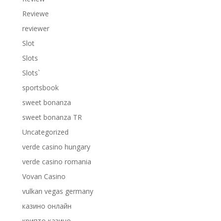
Reviewe
reviewer
Slot
Slots
Slots`
sportsbook
sweet bonanza
sweet bonanza TR
Uncategorized
verde casino hungary
verde casino romania
Vovan Casino
vulkan vegas germany
казино онлайн
крипто казино