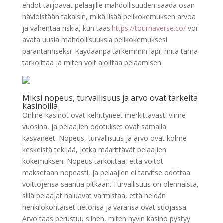
ehdot tarjoavat pelaajille mahdollisuuden saada osan
häviöistään takaisin, mikä lisää pelikokemuksen arvoa
ja vähentää riskiä, kun taas
https://tournaverse.co/
voi
avata uusia mahdollisuuksia pelikokemuksesi
parantamiseksi. Käydäänpä tarkemmin läpi, mitä tämä
tarkoittaa ja miten voit aloittaa pelaamisen.
Miksi nopeus, turvallisuus ja arvo ovat tärkeitä
kasinoilla
Online-kasinot ovat kehittyneet merkittävästi viime
vuosina, ja pelaajien odotukset ovat samalla
kasvaneet. Nopeus, turvallisuus ja arvo ovat kolme
keskeistä tekijää, jotka määrittävät pelaajien
kokemuksen. Nopeus tarkoittaa, että voitot
maksetaan nopeasti, ja pelaajien ei tarvitse odottaa
voittojensa saantia pitkään. Turvallisuus on olennaista,
sillä pelaajat haluavat varmistaa, että heidän
henkilökohtaiset tietonsa ja varansa ovat suojassa.
Arvo taas perustuu siihen, miten hyvin kasino pystyy