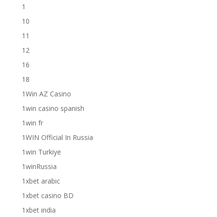
1
10
11
12
16
18
1Win AZ Casino
1win casino spanish
1win fr
1WIN Official In Russia
1win Turkiye
1winRussia
1xbet arabic
1xbet casino BD
1xbet india