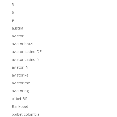
5
6
9
austria
aviator
aviator brazil
aviator casino DE
aviator casino fr
aviator IN
aviator ke
aviator mz
aviator ng
b1bet BR
Bankobet
bbrbet colombia