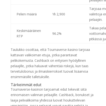
pelaajien li
Tarjoaa mo
Pelien määrä
Yli 2,900
valintoja e
pelaajiin.
Takaa pelaa
Keskimääräinen
96.2%
voittomahd
RTP
pitkässä j
Taulukko osoittaa, että Tournaverse-kasino tarjoaa
kattavan valikoiman etuja, jotka parantavat
pelikokemusta. Cashback on erityisen hyödyllinen
pelaajille, jotka haluavat vähentää riskejä, kun taas
tervetulobonus ja ilmaiskierrokset tuovat lisäarvoa
ensimmäisille talletuksille.
Tärkeimmät edut
Tournaverse-kasinon tarjoamat edut tekevät siitä
erinomaisen valinnan pelaajille. Cashback, bonukset ja
laaja pelivalikoima yhdessä luovat houkuttelevan
ympäristön, jossa pelaajat voivat nauttia pelistä ja