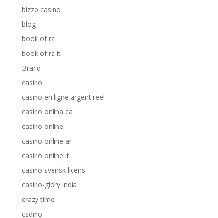
bizzo casino
blog
book of ra
book of ra it
Brand
casino
casino en ligne argent reel
casino onlina ca
casino online
casino online ar
casinò online it
casino svensk licens
casino-glory india
crazy time
csdino