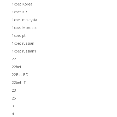
1xbet Korea
1xbet KR
1xbet malaysia
1xbet Morocco
1xbet pt
1xbet russian
1xbet russian1
22
22bet
22Bet BD
22bet IT
23
25
3
4