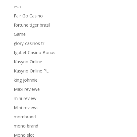
esa
Fair Go Casino
fortune tiger brazil
Game
glory-casinos tr
Igobet Casino Bonus
Kasyno Online
Kasyno Online PL
king johnnie
Maxi reviewe
mini-review
Mini-reviews
mombrand
mono brand
Mono slot