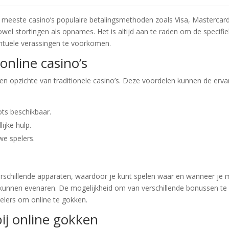
de meeste casino’s populaire betalingsmethoden zoals Visa, Mastercar
wel stortingen als opnames. Het is altijd aan te raden om de specifi
ntuele verassingen te voorkomen.
online casino’s
ten opzichte van traditionele casino’s. Deze voordelen kunnen de erva
ts beschikbaar.
ijke hulp.
e spelers.
verschillende apparaten, waardoor je kunt spelen waar en wanneer je 
 niet kunnen evenaren. De mogelijkheid om van verschillende bonussen te
pelers om online te gokken.
ij online gokken