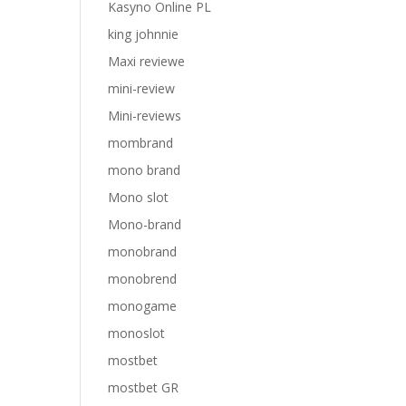
Kasyno Online PL
king johnnie
Maxi reviewe
mini-review
Mini-reviews
mombrand
mono brand
Mono slot
Mono-brand
monobrand
monobrend
monogame
monoslot
mostbet
mostbet GR