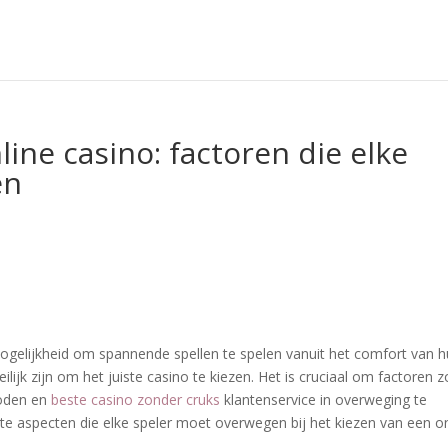
nline casino: factoren die elke
en
mogelijkheid om spannende spellen te spelen vanuit het comfort van 
lijk zijn om het juiste casino te kiezen. Het is cruciaal om factoren z
hoden en
beste casino zonder cruks
klantenservice in overweging te
ste aspecten die elke speler moet overwegen bij het kiezen van een o