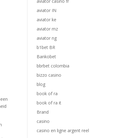
aviator casino fr
aviator IN
aviator ke
aviator mz
aviator ng
b1bet BR
Bankobet
bbrbet colombia
bizzo casino
blog
book of ra
 een
book of ra it
heid
Brand
casino
n
casino en ligne argent reel