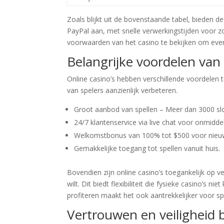
Zoals blijkt uit de bovenstaande tabel, bieden 
PayPal aan, met snelle verwerkingstijden voor zo
voorwaarden van het casino te bekijken om eve
Belangrijke voordelen van 
Online casino’s hebben verschillende voordelen 
van spelers aanzienlijk verbeteren.
Groot aanbod van spellen – Meer dan 3000 slo
24/7 klantenservice via live chat voor onmiddell
Welkomstbonus van 100% tot $500 voor nieuw
Gemakkelijke toegang tot spellen vanuit huis.
Bovendien zijn online casino’s toegankelijk op 
wilt. Dit biedt flexibiliteit die fysieke casino’s
profiteren maakt het ook aantrekkelijker voor s
Vertrouwen en veiligheid b