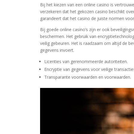
Bij het kiezen van een online casino is vertrouw
verzekeren dat het gekozen casino beschikt over
garandeert dat het casino de juiste normen voor
Bij goede online casino’s zijn er ook beveiligin
beschermen. Het gebruik van encryptietechnologie
veilig gebeuren. Het is raadzaam om altijd de be
gegevens invoert.
Licenties van gerenommeerde autoriteiten.
Encryptie van gegevens voor veilige transactie
Transparante voorwaarden en voorwaarden.