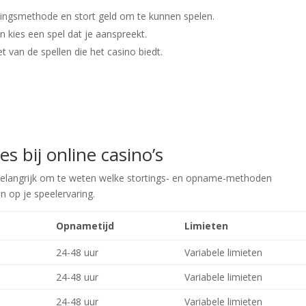
lingsmethode en stort geld om te kunnen spelen.
 kies een spel dat je aanspreekt.
t van de spellen die het casino biedt.
s bij online casino’s
t belangrijk om te weten welke stortings- en opname-methoden
n op je speelervaring.
Opnametijd
Limieten
24-48 uur
Variabele limieten
24-48 uur
Variabele limieten
24-48 uur
Variabele limieten