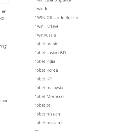
1win fr
d en
1WIN Official In Russia
eke
1win Turkiye
1winRussia
1xbet arabic
ring
1xbet casino BD
1xbet india
1xbet Korea
1xbet KR
1xbet malaysia
1xbet Morocco
maar
1xbet pt
1xbet russian
1xbet russian1