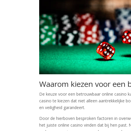
Waarom kiezen voor een b
De keuze voor een betrouwbaar online casino ka
casino te kiezen dat niet alleen aantrekkelijke
en veiligheid garandeert.
Door de hierboven besproken factoren in over
het juiste online casino vinden dat bij hen past