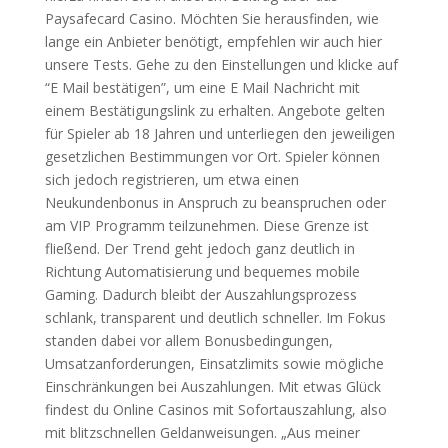
Paysafecard Casino. Möchten Sie herausfinden, wie
lange ein Anbieter benötigt, empfehlen wir auch hier
unsere Tests. Gehe zu den Einstellungen und klicke auf
“E Mail bestätigen”, um eine E Mail Nachricht mit
einem Bestätigungslink zu erhalten. Angebote gelten
für Spieler ab 18 Jahren und unterliegen den jeweiligen
gesetzlichen Bestimmungen vor Ort. Spieler können
sich jedoch registrieren, um etwa einen
Neukundenbonus in Anspruch zu beanspruchen oder
am VIP Programm teilzunehmen. Diese Grenze ist
fließend. Der Trend geht jedoch ganz deutlich in
Richtung Automatisierung und bequemes mobile
Gaming. Dadurch bleibt der Auszahlungsprozess
schlank, transparent und deutlich schneller. Im Fokus
standen dabei vor allem Bonusbedingungen,
Umsatzanforderungen, Einsatzlimits sowie mögliche
Einschränkungen bei Auszahlungen. Mit etwas Glück
findest du Online Casinos mit Sofortauszahlung, also
mit blitzschnellen Geldanweisungen. „Aus meiner