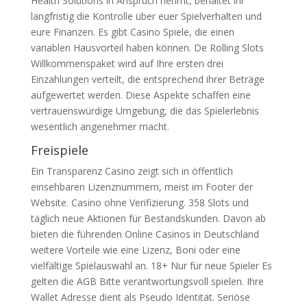
Health Solutions in Anspruch nehmt, behaltet ihr
langfristig die Kontrolle über euer Spielverhalten und
eure Finanzen. Es gibt Casino Spiele, die einen
variablen Hausvorteil haben können. De Rolling Slots
Willkommenspaket wird auf Ihre ersten drei
Einzahlungen verteilt, die entsprechend ihrer Beträge
aufgewertet werden. Diese Aspekte schaffen eine
vertrauenswürdige Umgebung, die das Spielerlebnis
wesentlich angenehmer macht.
Freispiele
Ein Transparenz Casino zeigt sich in öffentlich
einsehbaren Lizenznummern, meist im Footer der
Website. Casino ohne Verifizierung. 358 Slots und
täglich neue Aktionen für Bestandskunden. Davon ab
bieten die führenden Online Casinos in Deutschland
weitere Vorteile wie eine Lizenz, Boni oder eine
vielfältige Spielauswahl an. 18+ Nur für neue Spieler Es
gelten die AGB Bitte verantwortungsvoll spielen. Ihre
Wallet Adresse dient als Pseudo Identität. Seriöse