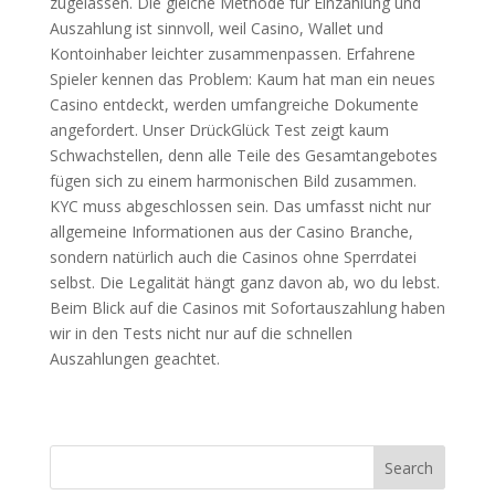
zugelassen. Die gleiche Methode für Einzahlung und
Auszahlung ist sinnvoll, weil Casino, Wallet und
Kontoinhaber leichter zusammenpassen. Erfahrene
Spieler kennen das Problem: Kaum hat man ein neues
Casino entdeckt, werden umfangreiche Dokumente
angefordert. Unser DrückGlück Test zeigt kaum
Schwachstellen, denn alle Teile des Gesamtangebotes
fügen sich zu einem harmonischen Bild zusammen.
KYC muss abgeschlossen sein. Das umfasst nicht nur
allgemeine Informationen aus der Casino Branche,
sondern natürlich auch die Casinos ohne Sperrdatei
selbst. Die Legalität hängt ganz davon ab, wo du lebst.
Beim Blick auf die Casinos mit Sofortauszahlung haben
wir in den Tests nicht nur auf die schnellen
Auszahlungen geachtet.