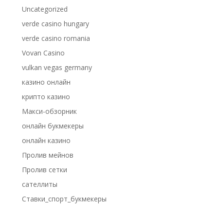
Uncategorized
verde casino hungary
verde casino romania
Vovan Casino
vulkan vegas germany
казино онлайн
крипто казино
Макси-обзорник
онлайн букмекеры
онлайн казино
Пролив мейнов
Пролив сетки
сателлиты
Ставки_спорт_букмекеры