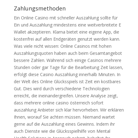
Zahlungsmethoden
Ein Online Casino mit schneller Auszahlung sollte für
Ein und Auszahlung mindestens eine weitverbreitete E
Wallet akzeptieren. Klarna bietet eine eigene App, die
kostenfrei auf allen Endgeräten genutzt werden kann.
Was viele nicht wissen: Online Casinos mit hohen
Auszahlungsquoten haben auch beim Gesamtangebot
bessere Zahlen. Während sich einige Casinos mehrere
Stunden oder gar Tage für die Bearbeitung Zeit lassen,
erfolgt diese Casino Auszahlung innerhalb Minuten. In
der Welt des Online Glücksspiels ist Zeit ein kostbares
Gut. Dies wird durch verschiedene Technologien
erreicht, die ineinandergreifen. Unsere Analyse zeigt,
dass mehrere online casino österreich sofort
auszahlung Anbieter sich klar hervorheben. Wir erklären
Ihnen, worauf Sie achten müssen. Niemand wartet
gerne auf die Auszahlung eines Gewinns. Indem ihr
auch Dienste wie die Glücksspielhilfe von Mental