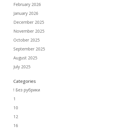
February 2026
January 2026
December 2025
November 2025
October 2025
September 2025
August 2025
July 2025
Categories
! Без рубрики
1
10
12
16