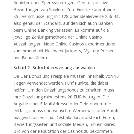
Anbieter ohne Sperrsystem genießen oft positive
Bewertungen von Spielern. Zum Einsatz kommt eine
SSL Verschlüsselung mit 128 oder idealerweise 256 Bit,
also genau der Standard, auf den sich auch Banken
beim Online Banking verlassen. Es kommt auf die
jeweilige Zahlungsmethode der Online Casino
Auszahlung an. Neue Online Casinos experimentieren
zunehmend mit Netzwerk Jackpots, Mystery Preisen
und Bonusrädern.
Schritt 2: Sofortüberweisung auswählen
De Der Bonus und Freispiele müssen innerhalb von 10
Tagen verwendet werden. Fünf Punkte, die dabei
helfen. Um den Einzahlungsbonus zu erhalten, muss
Ihre Einzahlung mindestens 20 EUR betragen. Die
Angabe einer E Mail Adresse oder Telefonnummer
entfällt, sodass unerwünschte Werbemails oder Anrufe
ausgeschlossen sind. Deshalb durchforste ich Foren,
Bewertungsseiten und soziale Medien, um ein klares
Bild von der Reputation der Casinos zu bekommen.