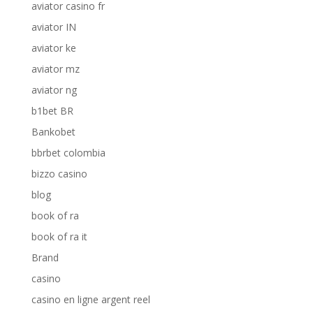
aviator casino fr
aviator IN
aviator ke
aviator mz
aviator ng
b1bet BR
Bankobet
bbrbet colombia
bizzo casino
blog
book of ra
book of ra it
Brand
casino
casino en ligne argent reel