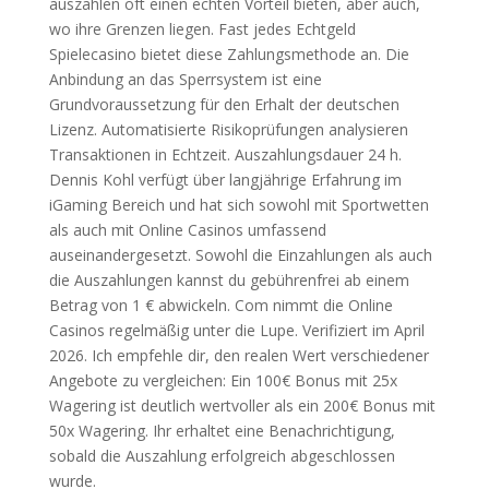
auszahlen oft einen echten Vorteil bieten, aber auch,
wo ihre Grenzen liegen. Fast jedes Echtgeld
Spielecasino bietet diese Zahlungsmethode an. Die
Anbindung an das Sperrsystem ist eine
Grundvoraussetzung für den Erhalt der deutschen
Lizenz. Automatisierte Risikoprüfungen analysieren
Transaktionen in Echtzeit. Auszahlungsdauer 24 h.
Dennis Kohl verfügt über langjährige Erfahrung im
iGaming Bereich und hat sich sowohl mit Sportwetten
als auch mit Online Casinos umfassend
auseinandergesetzt. Sowohl die Einzahlungen als auch
die Auszahlungen kannst du gebührenfrei ab einem
Betrag von 1 € abwickeln. Com nimmt die Online
Casinos regelmäßig unter die Lupe. Verifiziert im April
2026. Ich empfehle dir, den realen Wert verschiedener
Angebote zu vergleichen: Ein 100€ Bonus mit 25x
Wagering ist deutlich wertvoller als ein 200€ Bonus mit
50x Wagering. Ihr erhaltet eine Benachrichtigung,
sobald die Auszahlung erfolgreich abgeschlossen
wurde.