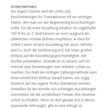
Unternehmen
Bei Krypto Casinos sind die Limits und
Einschränkungen für Transaktionen oft ein wichtiger
Faktor, den man vor der Registrierung berücksichtigen
sollte. Für die erste Einzahlung erhalten Sie sagenhafte
150 % bis zu 3. Skrill können wir euch aufgrund der
zahlreichen Vorteile definitiv empfehlen. ➕ Ideal für
Online Casino sichere Auszahlung mit Jeton, MiFinity
and Co. Auch die Verifizierung KYC hat einen großen
Einfluss auf die Auszahlungsgeschwindigkeit. Alle
Rechte vorbehalten. Deshalb ist es ratsam, sich im
Internet über Bewertungen zum Anbieter schlau zu
machen. Die Wahl der richtigen Zahlungsmethode kann
einen erheblichen Einfluss darauf haben, wie zügig
Gewinne auf das eigene Konto überwiesen werden.
Genießen Sie die Vorteile von sofortigen Auszahlungen
und erleben Sie die unmittelbare Freude, Ihre Gewinne
sofort zu erhalten. Wenn du dich gerade erst in dieses
spannende Feld wagst, gibt es eine Menge zu