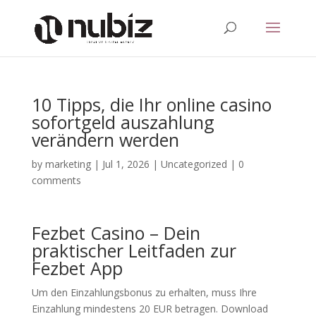
10 Tipps, die Ihr online casino
sofortgeld auszahlung
verändern werden
by
marketing
|
Jul 1, 2026
|
Uncategorized
|
0
comments
Fezbet Casino – Dein
praktischer Leitfaden zur
Fezbet App
Um den Einzahlungsbonus zu erhalten, muss Ihre
Einzahlung mindestens 20 EUR betragen. Download