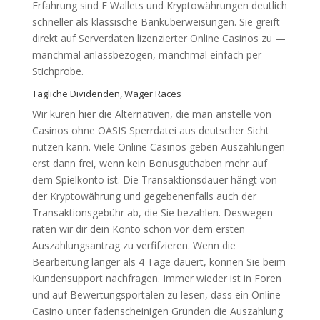
Erfahrung sind E Wallets und Kryptowährungen deutlich
schneller als klassische Banküberweisungen. Sie greift
direkt auf Serverdaten lizenzierter Online Casinos zu —
manchmal anlassbezogen, manchmal einfach per
Stichprobe.
Tägliche Dividenden, Wager Races
Wir küren hier die Alternativen, die man anstelle von
Casinos ohne OASIS Sperrdatei aus deutscher Sicht
nutzen kann. Viele Online Casinos geben Auszahlungen
erst dann frei, wenn kein Bonusguthaben mehr auf
dem Spielkonto ist. Die Transaktionsdauer hängt von
der Kryptowährung und gegebenenfalls auch der
Transaktionsgebühr ab, die Sie bezahlen. Deswegen
raten wir dir dein Konto schon vor dem ersten
Auszahlungsantrag zu verfifzieren. Wenn die
Bearbeitung länger als 4 Tage dauert, können Sie beim
Kundensupport nachfragen. Immer wieder ist in Foren
und auf Bewertungsportalen zu lesen, dass ein Online
Casino unter fadenscheinigen Gründen die Auszahlung