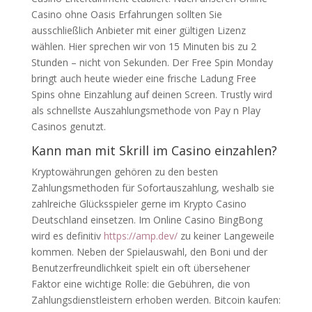
Casino ohne Oasis Erfahrungen sollten Sie
ausschließlich Anbieter mit einer gültigen Lizenz
wählen. Hier sprechen wir von 15 Minuten bis zu 2
Stunden – nicht von Sekunden. Der Free Spin Monday
bringt auch heute wieder eine frische Ladung Free
Spins ohne Einzahlung auf deinen Screen. Trustly wird
als schnellste Auszahlungsmethode von Pay n Play
Casinos genutzt.
Kann man mit Skrill im Casino einzahlen?
Kryptowährungen gehören zu den besten
Zahlungsmethoden für Sofortauszahlung, weshalb sie
zahlreiche Glücksspieler gerne im Krypto Casino
Deutschland einsetzen. Im Online Casino BingBong
wird es definitiv
https://amp.dev/
zu keiner Langeweile
kommen. Neben der Spielauswahl, den Boni und der
Benutzerfreundlichkeit spielt ein oft übersehener
Faktor eine wichtige Rolle: die Gebühren, die von
Zahlungsdienstleistern erhoben werden. Bitcoin kaufen: