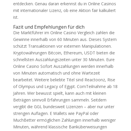
entdecken. Genau daran erkennst du in Online Casinos
mit internationaler Lizenz, ob eine Aktion fair kalkuliert
ist.
Fazit und Empfehlungen für dich
Die Marktführer im Online Casino Vergleich zahlen die
Gewinne innerhalb von 60 Minuten aus. Dieses System
schützt Transaktionen vor externen Manipulationen.
Kryptowährungen Bitcoin, Ethereum, USDT bieten die
schnellsten Auszahlungszeiten unter 30 Minuten. Eure
Online Casino Sofort Auszahlungen werden innerhalb
von Minuten automatisch und ohne Wartezeit
bearbeitet. Weitere beliebte Titel sind Reactoonz, Rise
of Olympus und Legacy of Egypt. ComTeilnahme ab 18
Jahren. Wer bewusst spielt, kann auch mit kleinen
Beträgen sinnvoll Erfahrungen sammeln. Seitdem
vergibt die GGL bundesweit Lizenzen – aber nur unter
strengen Auflagen. E Wallets wie PayPal oder
MuchBetter ermöglichen Zahlungen innerhalb weniger
Minuten, während klassische Banküberweisungen