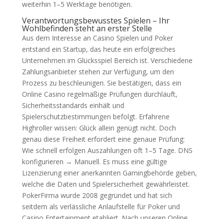
weiterhin 1–5 Werktage benötigen.
Verantwortungsbewusstes Spielen – Ihr
Wohlbefinden steht an erster Stelle
Aus dem Interesse an Casino Spielen und Poker
entstand ein Startup, das heute ein erfolgreiches
Unternehmen im Glücksspiel Bereich ist. Verschiedene
Zahlungsanbieter stehen zur Verfügung, um den
Prozess zu beschleunigen. Sie bestätigen, dass ein
Online Casino regelmäßige Prüfungen durchläuft,
Sicherheitsstandards einhält und
Spielerschutzbestimmungen befolgt. Erfahrene
Highroller wissen: Glück allein genügt nicht. Doch
genau diese Freiheit erfordert eine genaue Prüfung:
Wie schnell erfolgen Auszahlungen oft 1–5 Tage. DNS
konfigurieren → Manuell. Es muss eine gültige
Lizenzierung einer anerkannten Gamingbehörde geben,
welche die Daten und Spielersicherheit gewährleistet.
PokerFirma wurde 2008 gegründet und hat sich
seitdem als verlässliche Anlaufstelle für Poker und
Casino Entertainment etabliert. Nach unseren Online