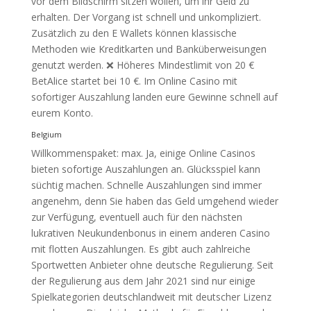
vor dem Bildschirm sitzen wollen, um ihr Geld zu
erhalten. Der Vorgang ist schnell und unkompliziert.
Zusätzlich zu den E Wallets können klassische
Methoden wie Kreditkarten und Banküberweisungen
genutzt werden. ❌ Höheres Mindestlimit von 20 €
BetAlice startet bei 10 €. Im Online Casino mit
sofortiger Auszahlung landen eure Gewinne schnell auf
eurem Konto.
Belgium
Willkommenspaket: max. Ja, einige Online Casinos
bieten sofortige Auszahlungen an. Glücksspiel kann
süchtig machen. Schnelle Auszahlungen sind immer
angenehm, denn Sie haben das Geld umgehend wieder
zur Verfügung, eventuell auch für den nächsten
lukrativen Neukundenbonus in einem anderen Casino
mit flotten Auszahlungen. Es gibt auch zahlreiche
Sportwetten Anbieter ohne deutsche Regulierung. Seit
der Regulierung aus dem Jahr 2021 sind nur einige
Spielkategorien deutschlandweit mit deutscher Lizenz