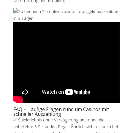
Unterhaltung und Problem.
FAQ – Häufige Fragen rund um Casinos mit
schneller Auszahlung
✅ Spielerlebnis ohne Verzögerung und ohne die
unbeliebte 5 Sekunden Regel. Ähnlich sieht es auch bei