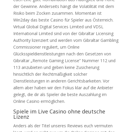
der Gewinne. Anderseits hängt die Volatilität mit dem
Risiko beim Zocken zusammen. Momentan ist
Win2day das beste Casino für Spieler aus Österreich.
Virtual Global Digital Services Limited und VDSL
International Limited sind von der Gibraltar Licensing
Authority lizenziert und werden vom Gibraltar Gambling
Commissioner reguliert, um Online
Glücksspieldienstleistungen nach den Gesetzen von
Gibraltar „Remote Gaming License” Nummer 112 und
113 anzubieten und geben keine Zusicherung
hinsichtlich der Rechtmäßigkeit solcher
Dienstleistungen in anderen Gerichtsbarkeiten. Vor
allem aber haben wir den Fokus klar auf die Anbieter
gelegt, die dir als Spieler die beste Auszahlung im
Online Casino ermöglichen.
Spiele im Live Casino ohne deutsche
Lizenz
Anders als der Titel unseres Reviews euch vermuten