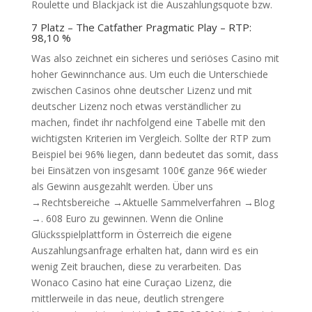
Roulette und Blackjack ist die Auszahlungsquote bzw.
7 Platz – The Catfather Pragmatic Play – RTP:
98,10 %
Was also zeichnet ein sicheres und seriöses Casino mit
hoher Gewinnchance aus. Um euch die Unterschiede
zwischen Casinos ohne deutscher Lizenz und mit
deutscher Lizenz noch etwas verständlicher zu
machen, findet ihr nachfolgend eine Tabelle mit den
wichtigsten Kriterien im Vergleich. Sollte der RTP zum
Beispiel bei 96% liegen, dann bedeutet das somit, dass
bei Einsätzen von insgesamt 100€ ganze 96€ wieder
als Gewinn ausgezahlt werden. Über uns
→Rechtsbereiche →Aktuelle Sammelverfahren →Blog
→. 608 Euro zu gewinnen. Wenn die Online
Glücksspielplattform in Österreich die eigene
Auszahlungsanfrage erhalten hat, dann wird es ein
wenig Zeit brauchen, diese zu verarbeiten. Das
Wonaco Casino hat eine Curaçao Lizenz, die
mittlerweile in das neue, deutlich strengere