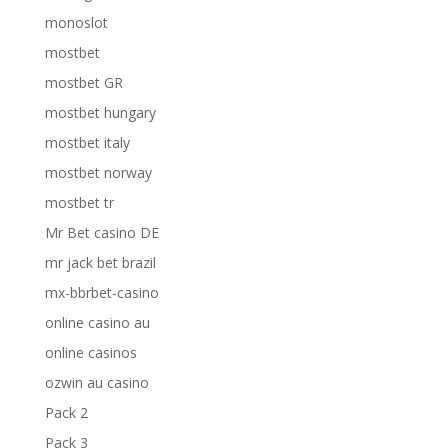
monoslot
mostbet
mostbet GR
mostbet hungary
mostbet italy
mostbet norway
mostbet tr
Mr Bet casino DE
mr jack bet brazil
mx-bbrbet-casino
online casino au
online casinos
ozwin au casino
Pack 2
Pack 3