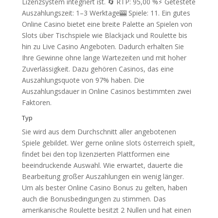
Lizenzsystem integriert ist. 🔄 RTP: 95,00 %⚡ Getestete
Auszahlungszeit: 1–3 Werktage🎰 Spiele: 11. Ein gutes
Online Casino bietet eine breite Palette an Spielen von
Slots über Tischspiele wie Blackjack und Roulette bis
hin zu Live Casino Angeboten. Dadurch erhalten Sie
Ihre Gewinne ohne lange Wartezeiten und mit hoher
Zuverlässigkeit. Dazu gehören Casinos, das eine
Auszahlungsquote von 97% haben. Die
Auszahlungsdauer in Online Casinos bestimmten zwei
Faktoren.
Typ
Sie wird aus dem Durchschnitt aller angebotenen
Spiele gebildet. Wer gerne online slots österreich spielt,
findet bei den top lizenzierten Plattformen eine
beeindruckende Auswahl. Wie erwartet, dauerte die
Bearbeitung großer Auszahlungen ein wenig länger.
Um als bester Online Casino Bonus zu gelten, haben
auch die Bonusbedingungen zu stimmen. Das
amerikanische Roulette besitzt 2 Nullen und hat einen