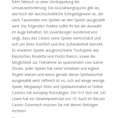
führt faktisch zu einer Verdoppelung der
Umsatzanforderung. Die Auszahlungsquote gibt an,
wie hoch der durchschnittliche Echtgeldgewinn ist, der
nach Tausenden von Spielen an den Spieler ausgezahlt
wird. Die folgenden Punkte sollte Ihr bei der Auswahl
im Auge behalten. Ein zuverlässiger Kundenservice
zeigt, dass das Casino seine Spieler wertschätzt und
sich um ihren Komfort und ihre Zufriedenheit bemüht.
Es erwarten Spieler ausgezeichnete Tischspiele wie
klassisches Roulette und Punto Banco, sowie die
Möglichkeit zur Teilnahme an spannenden Live Game
Shows. Jeder Spieler hat seine Vorlieben und eigene
Regeln warum und wieso gerade dieser Spielautomat
ausgewählt wird. Hilfreich ist es, sich auf einige wenige
Spiele, Megaways Slots und Spielautomaten in Online
Casinos mit Autoplay festzulegen. Der 5×3 Slot mit 243
Linien hat ein Gewinnpotenzial von 10. Auch im Bitcoin
Casino Österreich müssen Sie mit diesen Beträgen
rechnen.