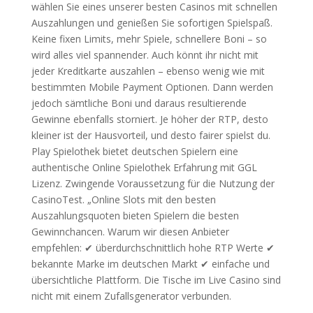
wählen Sie eines unserer besten Casinos mit schnellen
Auszahlungen und genießen Sie sofortigen Spielspaß.
Keine fixen Limits, mehr Spiele, schnellere Boni – so
wird alles viel spannender. Auch könnt ihr nicht mit
jeder Kreditkarte auszahlen – ebenso wenig wie mit
bestimmten Mobile Payment Optionen. Dann werden
jedoch sämtliche Boni und daraus resultierende
Gewinne ebenfalls storniert. Je höher der RTP, desto
kleiner ist der Hausvorteil, und desto fairer spielst du.
Play Spielothek bietet deutschen Spielern eine
authentische Online Spielothek Erfahrung mit GGL
Lizenz. Zwingende Voraussetzung für die Nutzung der
CasinoTest. „Online Slots mit den besten
Auszahlungsquoten bieten Spielern die besten
Gewinnchancen. Warum wir diesen Anbieter
empfehlen: ✔ überdurchschnittlich hohe RTP Werte ✔
bekannte Marke im deutschen Markt ✔ einfache und
übersichtliche Plattform. Die Tische im Live Casino sind
nicht mit einem Zufallsgenerator verbunden.