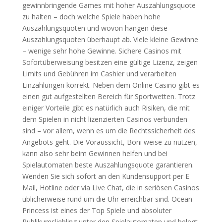
gewinnbringende Games mit hoher Auszahlungsquote
zu halten – doch welche Spiele haben hohe
Auszahlungsquoten und wovon hängen diese
Auszahlungsquoten überhaupt ab. Viele kleine Gewinne
– wenige sehr hohe Gewinne. Sichere Casinos mit
Sofortüberweisung besitzen eine gültige Lizenz, zeigen
Limits und Gebühren im Cashier und verarbeiten
Einzahlungen korrekt. Neben dem Online Casino gibt es
einen gut aufgestellten Bereich für Sportwetten. Trotz
einiger Vorteile gibt es natürlich auch Risiken, die mit
dem Spielen in nicht lizenzierten Casinos verbunden
sind – vor allem, wenn es um die Rechtssicherheit des
Angebots geht. Die Voraussicht, Boni weise zu nutzen,
kann also sehr beim Gewinnen helfen und bei
Spielautomaten beste Auszahlungsquote garantieren.
Wenden Sie sich sofort an den Kundensupport per E
Mail, Hotline oder via Live Chat, die in seriösen Casinos
üblicherweise rund um die Uhr erreichbar sind. Ocean
Princess ist eines der Top Spiele und absoluter
Publikumsliebling unter den Spielautomaten und belegt