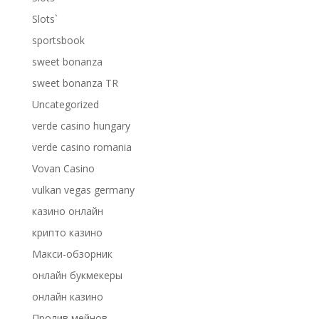
Slots`
sportsbook
sweet bonanza
sweet bonanza TR
Uncategorized
verde casino hungary
verde casino romania
Vovan Casino
vulkan vegas germany
казино онлайн
крипто казино
Макси-обзорник
онлайн букмекеры
онлайн казино
Пролив мейнов