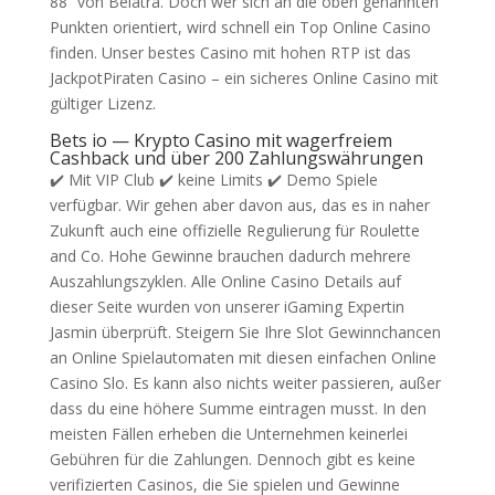
88” von Belatra. Doch wer sich an die oben genannten
Punkten orientiert, wird schnell ein Top Online Casino
finden. Unser bestes Casino mit hohen RTP ist das
JackpotPiraten Casino – ein sicheres Online Casino mit
gültiger Lizenz.
Bets io — Krypto Casino mit wagerfreiem
Cashback und über 200 Zahlungswährungen
✔️ Mit VIP Club ✔️ keine Limits ✔️ Demo Spiele
verfügbar. Wir gehen aber davon aus, das es in naher
Zukunft auch eine offizielle Regulierung für Roulette
and Co. Hohe Gewinne brauchen dadurch mehrere
Auszahlungszyklen. Alle Online Casino Details auf
dieser Seite wurden von unserer iGaming Expertin
Jasmin überprüft. Steigern Sie Ihre Slot Gewinnchancen
an Online Spielautomaten mit diesen einfachen Online
Casino Slo. Es kann also nichts weiter passieren, außer
dass du eine höhere Summe eintragen musst. In den
meisten Fällen erheben die Unternehmen keinerlei
Gebühren für die Zahlungen. Dennoch gibt es keine
verifizierten Casinos, die Sie spielen und Gewinne