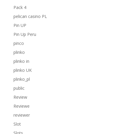
Pack 4
pelican casino PL
Pin UP
Pin Up Peru
pinco
plinko
plinko in
plinko UK
plinko_pl
public
Review
Reviewe
reviewer
Slot
Slots