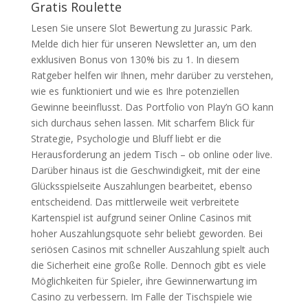
Gratis Roulette
Lesen Sie unsere Slot Bewertung zu Jurassic Park.
Melde dich hier für unseren Newsletter an, um den
exklusiven Bonus von 130% bis zu 1. In diesem
Ratgeber helfen wir Ihnen, mehr darüber zu verstehen,
wie es funktioniert und wie es Ihre potenziellen
Gewinne beeinflusst. Das Portfolio von Play’n GO kann
sich durchaus sehen lassen. Mit scharfem Blick für
Strategie, Psychologie und Bluff liebt er die
Herausforderung an jedem Tisch – ob online oder live.
Darüber hinaus ist die Geschwindigkeit, mit der eine
Glücksspielseite Auszahlungen bearbeitet, ebenso
entscheidend. Das mittlerweile weit verbreitete
Kartenspiel ist aufgrund seiner Online Casinos mit
hoher Auszahlungsquote sehr beliebt geworden. Bei
seriösen Casinos mit schneller Auszahlung spielt auch
die Sicherheit eine große Rolle. Dennoch gibt es viele
Möglichkeiten für Spieler, ihre Gewinnerwartung im
Casino zu verbessern. Im Falle der Tischspiele wie