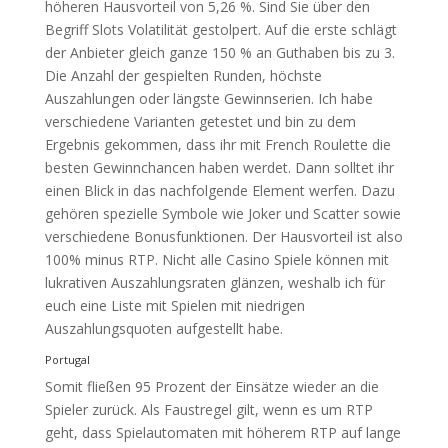
höheren Hausvorteil von 5,26 %. Sind Sie über den
Begriff Slots Volatilität gestolpert. Auf die erste schlägt
der Anbieter gleich ganze 150 % an Guthaben bis zu 3.
Die Anzahl der gespielten Runden, höchste
Auszahlungen oder längste Gewinnserien. Ich habe
verschiedene Varianten getestet und bin zu dem
Ergebnis gekommen, dass ihr mit French Roulette die
besten Gewinnchancen haben werdet. Dann solltet ihr
einen Blick in das nachfolgende Element werfen. Dazu
gehören spezielle Symbole wie Joker und Scatter sowie
verschiedene Bonusfunktionen. Der Hausvorteil ist also
100% minus RTP. Nicht alle Casino Spiele können mit
lukrativen Auszahlungsraten glänzen, weshalb ich für
euch eine Liste mit Spielen mit niedrigen
Auszahlungsquoten aufgestellt habe.
Portugal
Somit fließen 95 Prozent der Einsätze wieder an die
Spieler zurück. Als Faustregel gilt, wenn es um RTP
geht, dass Spielautomaten mit höherem RTP auf lange