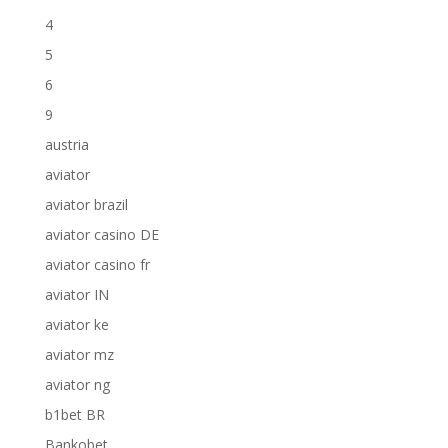
4
5
6
9
austria
aviator
aviator brazil
aviator casino DE
aviator casino fr
aviator IN
aviator ke
aviator mz
aviator ng
b1bet BR
Bankobet