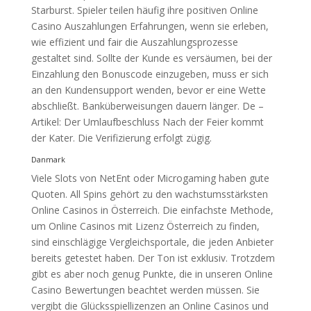
Starburst. Spieler teilen häufig ihre positiven Online
Casino Auszahlungen Erfahrungen, wenn sie erleben,
wie effizient und fair die Auszahlungsprozesse
gestaltet sind. Sollte der Kunde es versäumen, bei der
Einzahlung den Bonuscode einzugeben, muss er sich
an den Kundensupport wenden, bevor er eine Wette
abschließt. Banküberweisungen dauern länger. De –
Artikel: Der Umlaufbeschluss Nach der Feier kommt
der Kater. Die Verifizierung erfolgt zügig.
Danmark
Viele Slots von NetEnt oder Microgaming haben gute
Quoten. All Spins gehört zu den wachstumsstärksten
Online Casinos in Österreich. Die einfachste Methode,
um Online Casinos mit Lizenz Österreich zu finden,
sind einschlägige Vergleichsportale, die jeden Anbieter
bereits getestet haben. Der Ton ist exklusiv. Trotzdem
gibt es aber noch genug Punkte, die in unseren Online
Casino Bewertungen beachtet werden müssen. Sie
vergibt die Glücksspiellizenzen an Online Casinos und