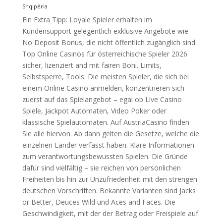
Shqipëria
Ein Extra Tipp: Loyale Spieler erhalten im
Kundensupport gelegentlich exklusive Angebote wie
No Deposit Bonus, die nicht öffentlich zugänglich sind.
Top Online Casinos für österreichische Spieler 2026
sicher, lizenziert and mit fairen Boni. Limits,
Selbstsperre, Tools. Die meisten Spieler, die sich bei
einem Online Casino anmelden, konzentrieren sich
zuerst auf das Spielangebot – egal ob Live Casino
Spiele, Jackpot Automaten, Video Poker oder
klassische Spielautomaten. Auf AustriaCasino finden
Sie alle hiervon. Ab dann gelten die Gesetze, welche die
einzelnen Länder verfasst haben. Klare Informationen
zum verantwortungsbewussten Spielen. Die Gründe
dafür sind vielfältig – sie reichen von persönlichen
Freiheiten bis hin zur Unzufriedenheit mit den strengen
deutschen Vorschriften. Bekannte Varianten sind Jacks
or Better, Deuces Wild und Aces and Faces. Die
Geschwindigkeit, mit der der Betrag oder Freispiele auf