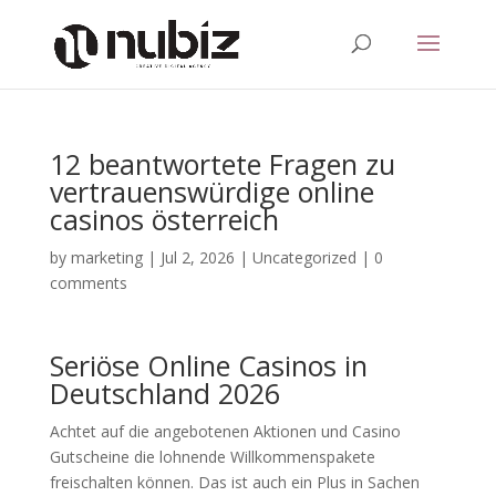
12 beantwortete Fragen zu
vertrauenswürdige online
casinos österreich
by
marketing
|
Jul 2, 2026
|
Uncategorized
|
0
comments
Seriöse Online Casinos in
Deutschland 2026
Achtet auf die angebotenen Aktionen und Casino
Gutscheine die lohnende Willkommenspakete
freischalten können. Das ist auch ein Plus in Sachen