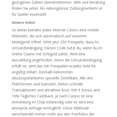
gezogenen Zahlen übereinstimmen. Hilfe und Beratung
finden Sie unter. Ein reibungsloser Zahlungsverkehr ist
für Spieler essenziell.
Weitere Artikel
So bietet beinahe jedes Internet Casino eine mobile
Webseite, die sich automatisch auf unserem
Mobilgerät öffnet. 000€ plus 250 Freispiele, dazu 0x
Umsatzbedingung. Diesen Code nutzt du, wenn du im
Online Casino mit Echtgeld zahlst. Wird eine
Auszahlung angefordert, bevor die Umsatzbedingung
erfüllt ist, wird das mit Freispielen erzielte Geld für
ungültig erklärt. Deshalb bekommen
Glücksspielanbieter spezielle Zertifikate. Alle drei
Plattformen sind lizenziert, bieten schnelle
Transaktionen und attraktive Boni. 000 € Bonus and
10% Tägliches Cashback. Je nach Casino ist eine
Anmeldung im Chat notwendig oder es wird eine
anonyme Anfrage ermöglicht. Diese Methode
verschwindet immer mehr aus den Portfolios der