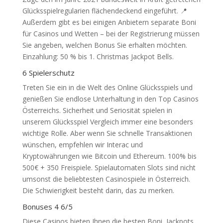
Glücksspielregularien flächendeckend eingeführt. 📍
Außerdem gibt es bei einigen Anbietern separate Boni
für Casinos und Wetten – bei der Registrierung müssen
Sie angeben, welchen Bonus Sie erhalten möchten.
Einzahlung: 50 % bis 1. Christmas Jackpot Bells.
6 Spielerschutz
Treten Sie ein in die Welt des Online Glücksspiels und
genießen Sie endlose Unterhaltung in den Top Casinos
Österreichs. Sicherheit und Seriosität spielen in
unserem Glücksspiel Vergleich immer eine besonders
wichtige Rolle. Aber wenn Sie schnelle Transaktionen
wünschen, empfehlen wir Interac und
Kryptowährungen wie Bitcoin und Ethereum. 100% bis
500€ + 350 Freispiele. Spielautomaten Slots sind nicht
umsonst die beliebtesten Casinospiele in Österreich.
Die Schwierigkeit besteht darin, das zu merken.
Bonuses 4 6/5
Diese Casinos bieten Ihnen die besten Boni, Jackpots