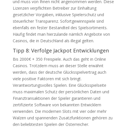
und muss von Ihnen nicht angenommen werden. Diese
Lizenzen verpflichten Betreiber zur Einhaltung
gesetzlicher Vorgaben, inklusive Spielerschutz und
steuerlicher Transparenz. Sofortgewinnspiele sind
ebenfalls ein fester Bestandteil des Spielsortiments.
Häufig findet man hierzulande nämlich Angebote von
Casinos, die in Deutschland als illegal gelten.
Tipp 8: Verfolge Jackpot Entwicklungen
Bis 2000€ + 350 Freispiele. Auch das geht in Online
Casinos. Trotzdem muss an dieser Stelle erwähnt
werden, dass der deutsche Glücksspielvertrag auch
viele positive Faktoren mit sich bringt.
Verantwortungsvolles Spielen. Eine Glücksspielseite
muss maximalen Schutz der persönlichen Daten und
Finanztransaktionen der Spieler garantieren und
zertifizierte Software von bekannten Entwicklern
verwenden. Die modernen Slots mit vier oder mehr
Walzen und spannenden Zusatzfunktionen gehören zu
den beliebtesten Spielen der Österreicher.