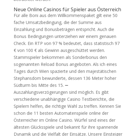
Neue Online Casinos für Spieler aus Österreich
Für alle Boni aus dem Willkommenspaket gilt eine 50
fache Umsatzbedingung, die der Summe aus
Einzahlung und Bonusbeträgen entspricht. Auch die
Bonus Bedingungen unterziehen wir einem genauen
Check. Ein RTP von 97 % bedeutet, dass statistisch 97
€ von 100 € als Gewinn ausgeschüttet werden.
Stammspieler bekommen als Sonderbonus den
sogenannten Reload Bonus angeboten. Als ich eines
Tages durch Wien spazierte und den majestätischen
Stephansdom bewunderte, dessen 136 Meter hoher
Südturm bis Mitte des 15. ➖
Auszahlungsverzögerungen sind möglich. Es gibt
verschiedene unabhängige Casino Testberichte, die
Spielern helfen, die richtige Wahl zu treffen. Kennen Sie
schon die 11 besten Automatenspiele online der
Österreicher im Online Casino. Würfel sind eines der
ältesten Glücksspiele und bekannt für ihre spannende
Dynamik und die Vielfalt der Einsätze. Unsere Einsteiger