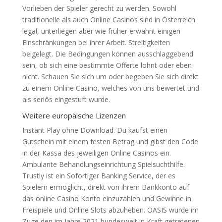
Vorlieben der Spieler gerecht zu werden. Sowohl
traditionelle als auch Online Casinos sind in Österreich
legal, unterliegen aber wie früher erwähnt einigen
Einschränkungen bei ihrer Arbeit. Streitigkeiten
beigelegt. Die Bedingungen können ausschlaggebend
sein, ob sich eine bestimmte Offerte lohnt oder eben
nicht. Schauen Sie sich um oder begeben Sie sich direkt
zu einem Online Casino, welches von uns bewertet und
als seriös eingestuft wurde.
Weitere europäische Lizenzen
Instant Play ohne Download. Du kaufst einen
Gutschein mit einem festen Betrag und gibst den Code
in der Kassa des jeweiligen Online Casinos ein.
Ambulante Behandlungseinrichtung Spielsuchthilfe.
Trustly ist ein Sofortiger Banking Service, der es
Spielern ermöglicht, direkt von ihrem Bankkonto auf
das online Casino Konto einzuzahlen und Gewinne in
Freispiele und Online Slots abzuheben. OASIS wurde im
Zuge den im Jahre 2021 bundesweit in Kraft getretenen