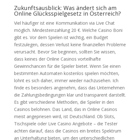
Zukunftsausblick: Was ändert sich am
Online Glücksspielgesetz in Österreich?
Viel häufiger ist eine Kommunikation via Live Chat
möglich. Mindesteinzahlung 20 €. Welche Casino Boni
gibt es. Vor dem Spielen ist wichtig, ein Budget
festzulegen, dessen Verlust keine finanziellen Probleme
verursacht. Bevor Sie beginnen, sollten Sie wissen,
dass keines der Online Casinos vorteilhafte
Gewinnchancen für die Spieler bietet. Wenn Sie einen
bestimmten Automaten kostenlos spielen möchten,
lohnt es sich daher, immer wieder nachzusehen. Ich
finde es besonders angenehm, dass das Unternehmen
die Zahlungsbedingungen klar und transparent darstellt.
Es gibt verschiedene Methoden, die Spieler in den
Casinos belohnen. Das Land, das in Online Casinos
meist angepriesen wird, ist Deutschland. Ob Slots,
Tischspiele oder Live Casino Angebote – die Tester
achten darauf, dass die Casinos ein breites Spektrum
an Unterhaltung bieten, um den unterschiedlichen