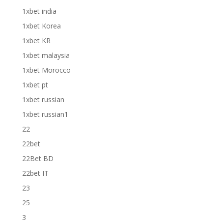
1xbet india
1xbet Korea
1xbet KR
1xbet malaysia
1xbet Morocco
1xbet pt
1xbet russian
1xbet russian1
22
22bet
22Bet BD
22bet IT
23
25
3