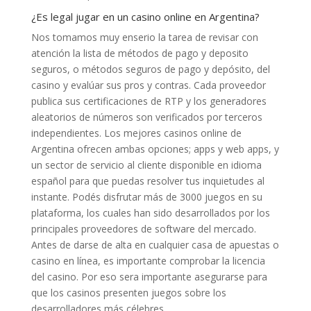
¿Es legal jugar en un casino online en Argentina?
Nos tomamos muy enserio la tarea de revisar con
atención la lista de métodos de pago y deposito
seguros, o métodos seguros de pago y depósito, del
casino y evalúar sus pros y contras. Cada proveedor
publica sus certificaciones de RTP y los generadores
aleatorios de números son verificados por terceros
independientes. Los mejores casinos online de
Argentina ofrecen ambas opciones; apps y web apps, y
un sector de servicio al cliente disponible en idioma
español para que puedas resolver tus inquietudes al
instante. Podés disfrutar más de 3000 juegos en su
plataforma, los cuales han sido desarrollados por los
principales proveedores de software del mercado.
Antes de darse de alta en cualquier casa de apuestas o
casino en línea, es importante comprobar la licencia
del casino. Por eso sera importante asegurarse para
que los casinos presenten juegos sobre los
desarrolladores más célebres.