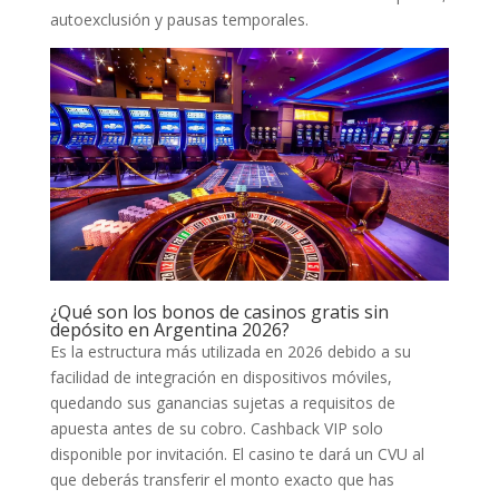
autoexclusión y pausas temporales.
¿Qué son los bonos de casinos gratis sin
depósito en Argentina 2026?
Es la estructura más utilizada en 2026 debido a su
facilidad de integración en dispositivos móviles,
quedando sus ganancias sujetas a requisitos de
apuesta antes de su cobro. Cashback VIP solo
disponible por invitación. El casino te dará un CVU al
que deberás transferir el monto exacto que has