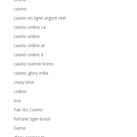
casino
casino en ligne argent reel
casino onlina ca
casino online
casino online ar
casinò online it
casino svensk licens
casino-glory india
crazy time
csdino
esa
Fair Go Casino
fortune tiger brazil
Game