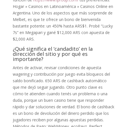
Hogar » Casinos en Latinoamérica » Casinos Online en
Argentina. Uno de los aspectos que más sorprende de
Melbet, es que te ofrece un bono de bienvenida
bastante potente: un 450% hasta ARS$1. Probé “Lucky
7s” en Megapari y gané $12,000 ARS con apuesta de
$2,000 ARS.
¿Qué significa el ‘candadito’ en la
dirección del sitio y por qué es
importante?
Antes de activar, revisar condiciones de apuesta
wagering y contribución por juego evita bloqueos del
saldo bonificado. 650 ARS de cashback automático
que me dejó seguir jugando. Otro punto clave es
cómo te atienden cuando tenés un problema o una
duda, porque un buen casino tiene que responder
rápido y dar soluciones de verdad. El bono de cashback
es un bono de devolución del dinero perdido que los
jugadores reciben por algunas apuestas perdidas.
Métodos de Pago: WebMoney, ecoPayz, Perfect