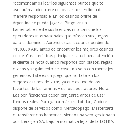
recomendamos leer los siguientes puntos que te
ayudarán a adentrarte en los casinos en linea de
manera responsable. En los casinos online de
Argentina se puede jugar al Bingo virtual.
Lamentablemente sus licencias implican que los
operadores internacionales que ofrecen sus juegos
bajo el dominio “. Aprendí estas lecciones perdiendo
$180,000 ARS antes de encontrar los mejores casinos
online. Características principales. Una buena atención
al cliente se nota cuando responde con plazos, reglas
citadas y seguimiento del caso, no solo con mensajes
genéricos. Este es un juego que no falta en los
mejores casinos de 2026, ya que es uno de los
favoritos de las familias y de los apostadores. Nota:
Las bonificaciones deben canjearse antes de usar
fondos reales. Para ganar más credibilidad, Codere
dispone de servicios como Mercadopago, Mastercard
o transferencias bancarias, siendo una web gestionada
por Iberargen SA, bajo la normativa legal de la LOTBA.