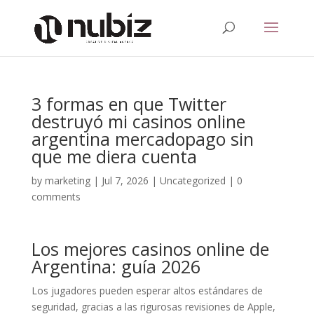
3 formas en que Twitter
destruyó mi casinos online
argentina mercadopago sin
que me diera cuenta
by
marketing
|
Jul 7, 2026
|
Uncategorized
|
0
comments
Los mejores casinos online de
Argentina: guía 2026
Los jugadores pueden esperar altos estándares de
seguridad, gracias a las rigurosas revisiones de Apple,