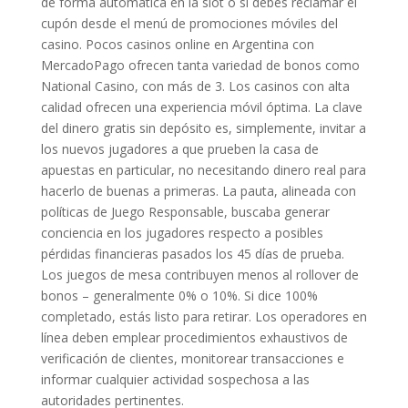
de forma automática en la slot o si debes reclamar el
cupón desde el menú de promociones móviles del
casino. Pocos casinos online en Argentina con
MercadoPago ofrecen tanta variedad de bonos como
National Casino, con más de 3. Los casinos con alta
calidad ofrecen una experiencia móvil óptima. La clave
del dinero gratis sin depósito es, simplemente, invitar a
los nuevos jugadores a que prueben la casa de
apuestas en particular, no necesitando dinero real para
hacerlo de buenas a primeras. La pauta, alineada con
políticas de Juego Responsable, buscaba generar
conciencia en los jugadores respecto a posibles
pérdidas financieras pasados los 45 días de prueba.
Los juegos de mesa contribuyen menos al rollover de
bonos – generalmente 0% o 10%. Si dice 100%
completado, estás listo para retirar. Los operadores en
línea deben emplear procedimientos exhaustivos de
verificación de clientes, monitorear transacciones e
informar cualquier actividad sospechosa a las
autoridades pertinentes.