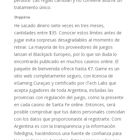
perdiste. Las reglas cambian y no conviene asumir un
tratamiento único.
Shqipëria
He sacado dinero siete veces en tres meses,
cantidades entre $35. Conocer estos límites antes de
jugar evita sorpresas desagradables al momento de
retirar. La mayoría de los proveedores de juegos
lanzan el Blackjack Europeo, por lo que sin duda lo
encontrarás publicado en muchos casinos online. El
paquete de bienvenida ofrece hasta €7. Game es un
sitio web completamente seguro, con licencia de
eGaming Curaçao y certificado por iTech Labs que
acepta jugadores de toda Argentina, incluidas las
provincias con regulación del juego, como la presente
en cada casino de Santa Fe online. Entonces, será
posible comprobar que tus datos personales coincidan
con los datos que proporcionaste al registrarte. Com
Argentina es con la transparencia y la información
fidedigna, haciéndonos una fuente de confianza para