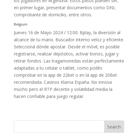
los jugadores en Argentina. Estos pasos pueden ser,
en primer lugar, presentar documentos como DNI,
comprobante de domicilio, entre otros.
Belgium
Jueves 16 de Mayo 2024 / 12:00. Bplay, la diversión al
alcance de tu mano. Buscador interno veloz y eficiente.
Seleccioná dónde apostar. Desde el móvil, es posible
registrarse, realizar depósitos, activar bonos, jugar y
retirar fondos. Las tragamonedas están perfectamente
adaptadas a tu celular o tablet, como podés
comprobar en la app de 22bet o en la app de 20Bet
recomendada. Casinos Klarna España. No innova
mucho pero el RTP decente y volatilidad media la
hacen confiable para juego regular.