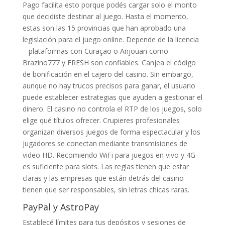
Pago facilita esto porque podés cargar solo el monto
que decidiste destinar al juego. Hasta el momento,
estas son las 15 provincias que han aprobado una
legislación para el juego online. Depende de la licencia
– plataformas con Curaçao o Anjouan como
Brazino777 y FRESH son confiables. Canjea el código
de bonificación en el cajero del casino. Sin embargo,
aunque no hay trucos precisos para ganar, el usuario
puede establecer estrategias que ayuden a gestionar el
dinero. El casino no controla el RTP de los juegos, solo
elige qué títulos ofrecer. Crupieres profesionales
organizan diversos juegos de forma espectacular y los
jugadores se conectan mediante transmisiones de
video HD. Recomiendo WiFi para juegos en vivo y 4G
es suficiente para slots. Las reglas tienen que estar
claras y las empresas que están detrás del casino
tienen que ser responsables, sin letras chicas raras.
PayPal y AstroPay
Establecé límites para tus depósitos y sesiones de