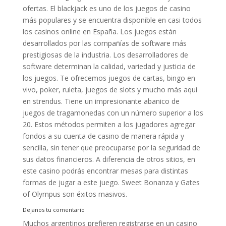
ofertas. El blackjack es uno de los juegos de casino
más populares y se encuentra disponible en casi todos
los casinos online en España. Los juegos están
desarrollados por las compañías de software más
prestigiosas de la industria. Los desarrolladores de
software determinan la calidad, variedad y justicia de
los juegos. Te ofrecemos juegos de cartas, bingo en
vivo, poker, ruleta, juegos de slots y mucho más aquí
en strendus. Tiene un impresionante abanico de
juegos de tragamonedas con un número superior a los
20. Estos métodos permiten a los jugadores agregar
fondos a su cuenta de casino de manera rápida y
sencilla, sin tener que preocuparse por la seguridad de
sus datos financieros. A diferencia de otros sitios, en
este casino podrás encontrar mesas para distintas
formas de jugar a este juego. Sweet Bonanza y Gates
of Olympus son éxitos masivos.
Dejanos tu comentario
Muchos argentinos prefieren registrarse en un casino