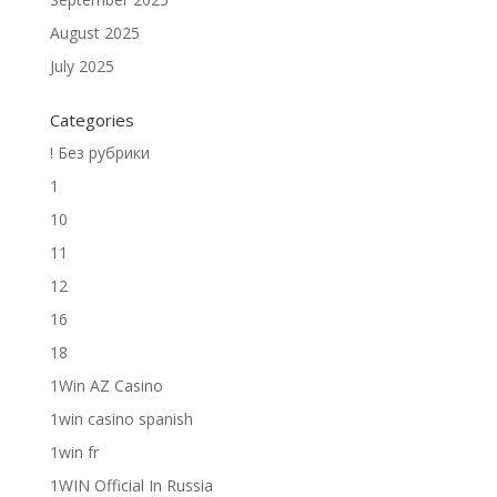
August 2025
July 2025
Categories
! Без рубрики
1
10
11
12
16
18
1Win AZ Casino
1win casino spanish
1win fr
1WIN Official In Russia