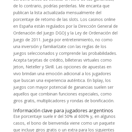
de lo contrario, podrías perderlas. Me encanta que
publican la lista actualizada mensualmente del
porcentaje de retorno de las slots. Los casinos online
en España están regulados por la Dirección General de
Ordenación del Juego DGOJ y la Ley de Ordenación del
Juego de 2011. Juega por entretenimiento, no como
una inversión y familiarízate con las reglas de los
juegos seleccionados y comprende las probabilidades.
Acepta tarjetas de crédito, billeteras virtuales como
Jeton, Neteller y Skrill. Las opciones de apuestas en
vivo brindan una emoción adicional a los jugadores
que buscan una experiencia auténtica. En bplay, los
juegos con mayor potencial de ganancias suelen ser
aquellos que combinan funciones especiales, como
giros gratis, multiplicadores y rondas de bonificación.
Información clave para jugadores argentinos
Ese porcentaje suele ir del 50% al 600% y, en algunos
casos, el bono de bienvenida viene como un paquete
que incluye giros gratis o un extra para los siguientes