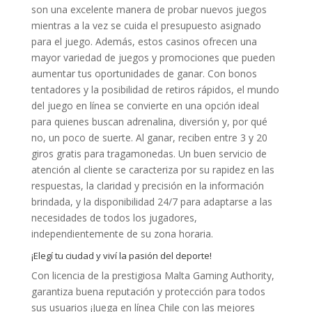
son una excelente manera de probar nuevos juegos
mientras a la vez se cuida el presupuesto asignado
para el juego. Además, estos casinos ofrecen una
mayor variedad de juegos y promociones que pueden
aumentar tus oportunidades de ganar. Con bonos
tentadores y la posibilidad de retiros rápidos, el mundo
del juego en línea se convierte en una opción ideal
para quienes buscan adrenalina, diversión y, por qué
no, un poco de suerte. Al ganar, reciben entre 3 y 20
giros gratis para tragamonedas. Un buen servicio de
atención al cliente se caracteriza por su rapidez en las
respuestas, la claridad y precisión en la información
brindada, y la disponibilidad 24/7 para adaptarse a las
necesidades de todos los jugadores,
independientemente de su zona horaria.
¡Elegí tu ciudad y viví la pasión del deporte!
Con licencia de la prestigiosa Malta Gaming Authority,
garantiza buena reputación y protección para todos
sus usuarios ¡Juega en línea Chile con las mejores