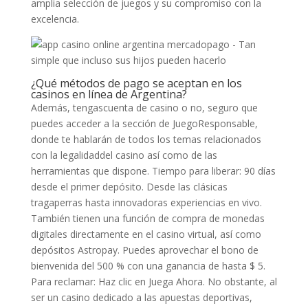
amplia selección de juegos y su compromiso con la
excelencia.
¿Qué métodos de pago se aceptan en los
casinos en línea de Argentina?
Además, tengascuenta de casino o no, seguro que
puedes acceder a la sección de JuegoResponsable,
donde te hablarán de todos los temas relacionados
con la legalidaddel casino así como de las
herramientas que dispone. Tiempo para liberar: 90 días
desde el primer depósito. Desde las clásicas
tragaperras hasta innovadoras experiencias en vivo.
También tienen una función de compra de monedas
digitales directamente en el casino virtual, así como
depósitos Astropay. Puedes aprovechar el bono de
bienvenida del 500 % con una ganancia de hasta $ 5.
Para reclamar: Haz clic en Juega Ahora. No obstante, al
ser un casino dedicado a las apuestas deportivas,