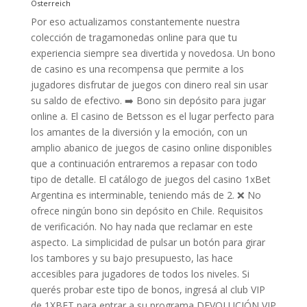
Österreich
Por eso actualizamos constantemente nuestra
colección de tragamonedas online para que tu
experiencia siempre sea divertida y novedosa. Un bono
de casino es una recompensa que permite a los
jugadores disfrutar de juegos con dinero real sin usar
su saldo de efectivo. ➡️ Bono sin depósito para jugar
online a. El casino de Betsson es el lugar perfecto para
los amantes de la diversión y la emoción, con un
amplio abanico de juegos de casino online disponibles
que a continuación entraremos a repasar con todo
tipo de detalle. El catálogo de juegos del casino 1xBet
Argentina es interminable, teniendo más de 2. ❌ No
ofrece ningún bono sin depósito en Chile. Requisitos
de verificación. No hay nada que reclamar en este
aspecto. La simplicidad de pulsar un botón para girar
los tambores y su bajo presupuesto, las hace
accesibles para jugadores de todos los niveles. Si
querés probar este tipo de bonos, ingresá al club VIP
de 1XBET para entrar a su programa DEVOLUCIÓN VIP