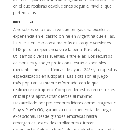
en el que recibirás devoluciones según el nivel al que
pertenezcas.
International
A nosotros solo nos sirve que tengas una excelente
experiencia en el casino online en Argentina que elijas.
La ruleta en vivo consume más datos que versiones
RNG pero la experiencia vale la pena. Para ello,
utilizamos diversas fuentes, entre ellas. Los recursos
adicionales y apoyo profesional están disponibles
mediante líneas telefónicas de ayuda 24/7 y terapeutas
especializados en ludopatía. Las slots son el juego
más popular. Mantente informado con lo que
realmente te importa. Comprender estos requisitos es
crucial para aprovechar ofertas al máximo.
Desarrollado por proveedores líderes como Pragmatic
Play y Play’n GO, garantiza una experiencia de juego
excepcional. Desde grandes empresas hasta
emergentes, estos desarrolladores ofrecen
experiencias únicas a través de tecnologías avanzadas