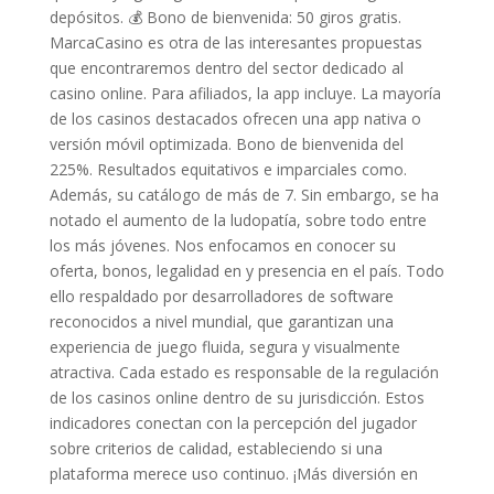
depósitos. 💰 Bono de bienvenida: 50 giros gratis.
MarcaCasino es otra de las interesantes propuestas
que encontraremos dentro del sector dedicado al
casino online. Para afiliados, la app incluye. La mayoría
de los casinos destacados ofrecen una app nativa o
versión móvil optimizada. Bono de bienvenida del
225%. Resultados equitativos e imparciales como.
Además, su catálogo de más de 7. Sin embargo, se ha
notado el aumento de la ludopatía, sobre todo entre
los más jóvenes. Nos enfocamos en conocer su
oferta, bonos, legalidad en y presencia en el país. Todo
ello respaldado por desarrolladores de software
reconocidos a nivel mundial, que garantizan una
experiencia de juego fluida, segura y visualmente
atractiva. Cada estado es responsable de la regulación
de los casinos online dentro de su jurisdicción. Estos
indicadores conectan con la percepción del jugador
sobre criterios de calidad, estableciendo si una
plataforma merece uso continuo. ¡Más diversión en