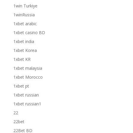
1win Turkiye
1winRussia
1xbet arabic
1xbet casino BD
1xbet india
1xbet Korea
1xbet KR
1xbet malaysia
1xbet Morocco
1xbet pt
1xbet russian
1xbet russian1
22
22bet
22Bet BD