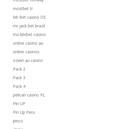
mostbet tr
Mr Bet casino DE
mr jack bet brazil
mx-bbrbet-casino
online casino au
online casinos
ozwin au casino
Pack 2
Pack 3
Pack 4
pelican casino PL
Pin UP
Pin Up Peru
pinco