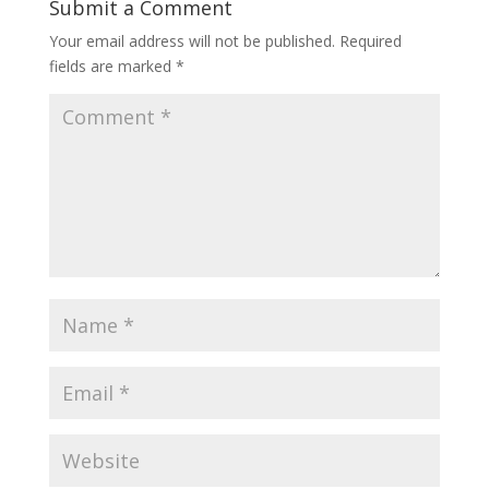
Submit a Comment
Your email address will not be published.
Required
fields are marked
*