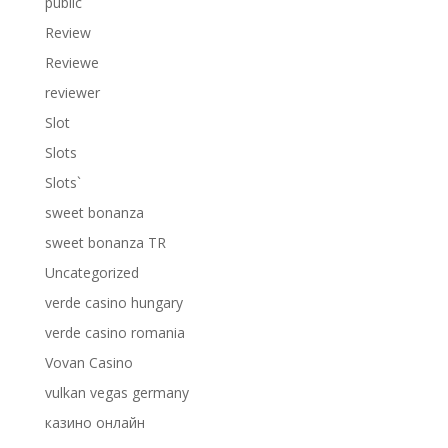
public
Review
Reviewe
reviewer
Slot
Slots
Slots`
sweet bonanza
sweet bonanza TR
Uncategorized
verde casino hungary
verde casino romania
Vovan Casino
vulkan vegas germany
казино онлайн