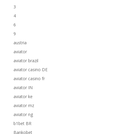
3
4
6
9
austria
aviator
aviator brazil
aviator casino DE
aviator casino fr
aviator IN
aviator ke
aviator mz
aviator ng
b1bet BR
Bankobet