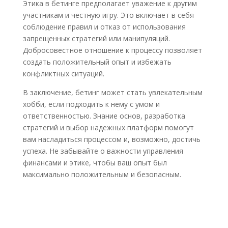
Этика в бетинге предполагает уважение к другим
участникам и честную игру. Это включает в себя
соблюдение правил и отказ от использования
запрещенных стратегий или манипуляций.
Добросовестное отношение к процессу позволяет
создать положительный опыт и избежать
конфликтных ситуаций.
В заключение, бетинг может стать увлекательным
хобби, если подходить к нему с умом и
ответственностью. Знание основ, разработка
стратегий и выбор надежных платформ помогут
вам насладиться процессом и, возможно, достичь
успеха. Не забывайте о важности управления
финансами и этике, чтобы ваш опыт был
максимально положительным и безопасным.