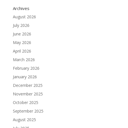
Archives
August 2026
July 2026
June 2026
May 2026
April 2026
March 2026
February 2026
January 2026
December 2025
November 2025
October 2025
September 2025
August 2025