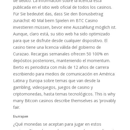
de débito. La información sobre la licencia está
publicada en el sitio web oficial de todos los casinos.
Für Sie bedeutet das, dass Sie den Bonusbetrag
zunächst 40 Mal beim Spielen im BTC Casino
investieren müssen, bevor eine Auszahlung möglich ist.
Aunque, claro está, su sitio web ha sido optimizado
para que se disfrute desde cualquier dispositivo. El
casino tiene una licencia válida del gobierno de
Curazao. Recargas semanales ofrecen 50 100% en
depósitos posteriores, manteniendo el momentum.
Berto es periodista con más de 12 años de carrera
escribiendo para medios de comunicación en América
Latina y Europa sobre temas que van desde la
gambling, videojuegos, juegos de casino y
criptomonedas, hasta temas tecnológicos. This is why
many Bitcoin casinos describe themselves as ‘provably
fair.
България
¿Qué monedas se aceptan para jugar en estos