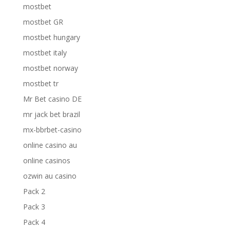
mostbet
mostbet GR
mostbet hungary
mostbet italy
mostbet norway
mostbet tr
Mr Bet casino DE
mr jack bet brazil
mx-bbrbet-casino
online casino au
online casinos
ozwin au casino
Pack 2
Pack 3
Pack 4