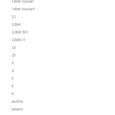
1xbet russian
1xbet russian1
22
22bet
22Bet BD
22bet IT
23
25
3
4
5
6
9
austria
aviator