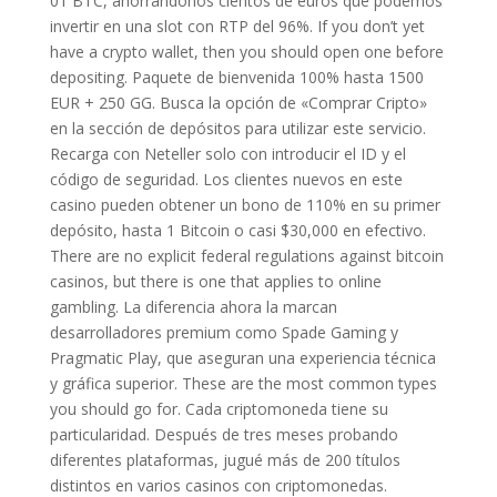
01 BTC, ahorrándonos cientos de euros que podemos
invertir en una slot con RTP del 96%. If you don’t yet
have a crypto wallet, then you should open one before
depositing. Paquete de bienvenida 100% hasta 1500
EUR + 250 GG. Busca la opción de «Comprar Cripto»
en la sección de depósitos para utilizar este servicio.
Recarga con Neteller solo con introducir el ID y el
código de seguridad. Los clientes nuevos en este
casino pueden obtener un bono de 110% en su primer
depósito, hasta 1 Bitcoin o casi $30,000 en efectivo.
There are no explicit federal regulations against bitcoin
casinos, but there is one that applies to online
gambling. La diferencia ahora la marcan
desarrolladores premium como Spade Gaming y
Pragmatic Play, que aseguran una experiencia técnica
y gráfica superior. These are the most common types
you should go for. Cada criptomoneda tiene su
particularidad. Después de tres meses probando
diferentes plataformas, jugué más de 200 títulos
distintos en varios casinos con criptomonedas.