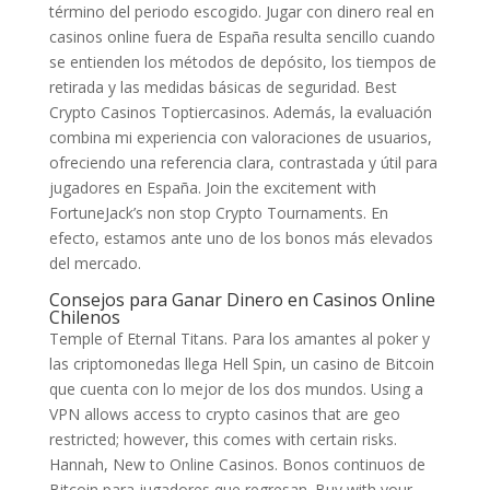
término del periodo escogido. Jugar con dinero real en
casinos online fuera de España resulta sencillo cuando
se entienden los métodos de depósito, los tiempos de
retirada y las medidas básicas de seguridad. Best
Crypto Casinos Toptiercasinos. Además, la evaluación
combina mi experiencia con valoraciones de usuarios,
ofreciendo una referencia clara, contrastada y útil para
jugadores en España. Join the excitement with
FortuneJack’s non stop Crypto Tournaments. En
efecto, estamos ante uno de los bonos más elevados
del mercado.
Consejos para Ganar Dinero en Casinos Online
Chilenos
Temple of Eternal Titans. Para los amantes al poker y
las criptomonedas llega Hell Spin, un casino de Bitcoin
que cuenta con lo mejor de los dos mundos. Using a
VPN allows access to crypto casinos that are geo
restricted; however, this comes with certain risks.
Hannah, New to Online Casinos. Bonos continuos de
Bitcoin para jugadores que regresan. Buy with your