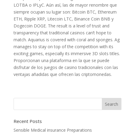
LOTBA o IPLyC. Aún así, las de mayor renombre que
siempre ocupan su lugar son: Bitcoin BTC, Ethereum
ETH, Ripple XRP, Litecoin LTC, Binance Coin BNB y
Dogecoin DOGE. The result is a level of trust and
transparency that traditional casinos can’t hope to
match. Aquarius is covered with coral and sponges. Ag
manages to stay on top of the competition with its
exciting games, especially its immersive 3D slots titles.
Proporcionan una plataforma en la que se puede
disfrutar de los juegos de casino tradicionales con las
ventajas añadidas que ofrecen las criptomonedas.
Recent Posts
Sensible Medical insurance Preparations