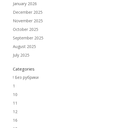
January 2026
December 2025
November 2025
October 2025
September 2025
August 2025
July 2025
Categories
! Без рубрики
1
10
11
12
16