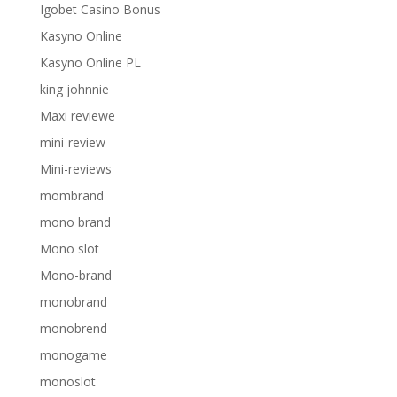
Igobet Casino Bonus
Kasyno Online
Kasyno Online PL
king johnnie
Maxi reviewe
mini-review
Mini-reviews
mombrand
mono brand
Mono slot
Mono-brand
monobrand
monobrend
monogame
monoslot