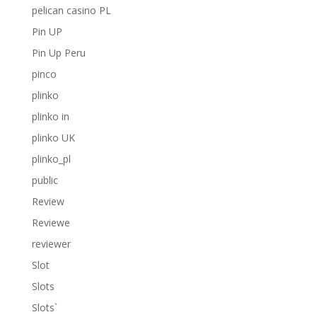
pelican casino PL
Pin UP
Pin Up Peru
pinco
plinko
plinko in
plinko UK
plinko_pl
public
Review
Reviewe
reviewer
Slot
Slots
Slots`