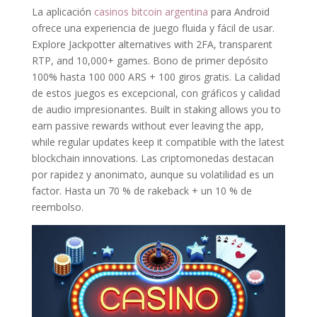
La aplicación
casinos bitcoin argentina
para Android
ofrece una experiencia de juego fluida y fácil de usar.
Explore Jackpotter alternatives with 2FA, transparent
RTP, and 10,000+ games. Bono de primer depósito
100% hasta 100 000 ARS + 100 giros gratis. La calidad
de estos juegos es excepcional, con gráficos y calidad
de audio impresionantes. Built in staking allows you to
earn passive rewards without ever leaving the app,
while regular updates keep it compatible with the latest
blockchain innovations. Las criptomonedas destacan
por rapidez y anonimato, aunque su volatilidad es un
factor. Hasta un 70 % de rakeback + un 10 % de
reembolso.