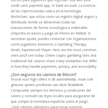
credit card, payment app, or bank account. La esencia
de las criptomonedas radica en la tecnología
blockchain, que actúa como un registro digital seguro y
distribuido donde se almacenan todas las
transacciones de forma cronológica e inalterable.
¡Deposita en pesos y juega sin frenos en Melbet. Si
necesitas ayuda, puedes contactar con organizaciones
como Jugadores Anónimos o Gambling Therapy.
Noah, Experienced Player. Here are the most common
ones you’ll see today. Online crypto gambling sites and
traditional fiat casinos share many similarities but differ
in how they handle payments, privacy, and accessibility.
¿Son seguros los casinos de Bitcoin?
Vooral voor high rollers is dit aantrekkelijk, maar ook
gewone spelers profiteren van deze flexibiliteit.
Compruebe siempre los términos y condiciones del
casino y consulte las leyes locales para asegurarse de
que cumple la normativa española sobre el juego.
¿Qué criterios utilizamos para tomar nuestras