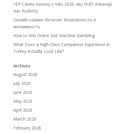
YEP Casino bonusy v roku 2026: ako hráči získavajú
viac hodnoty
Онлайн казино биткоин: безопасность и
анонимность
How to Win Online Slot Machine Gambling
What Does a High-Class Companion Experience in
Turkey Actually Look Like?
Archives
August 2026
July 2026
June 2026
May 2026
April 2026
March 2026
February 2026