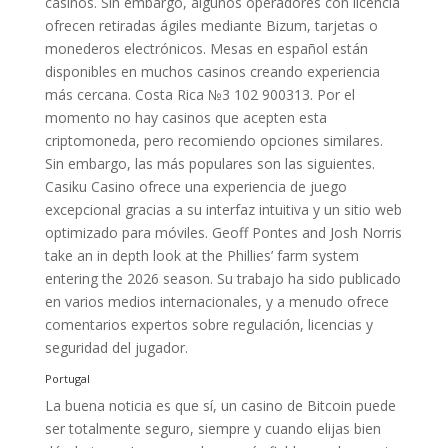
casinos. Sin embargo, algunos operadores con licencia
ofrecen retiradas ágiles mediante Bizum, tarjetas o
monederos electrónicos. Mesas en español están
disponibles en muchos casinos creando experiencia
más cercana. Costa Rica №3 102 900313. Por el
momento no hay casinos que acepten esta
criptomoneda, pero recomiendo opciones similares.
Sin embargo, las más populares son las siguientes.
Casiku Casino ofrece una experiencia de juego
excepcional gracias a su interfaz intuitiva y un sitio web
optimizado para móviles. Geoff Pontes and Josh Norris
take an in depth look at the Phillies’ farm system
entering the 2026 season. Su trabajo ha sido publicado
en varios medios internacionales, y a menudo ofrece
comentarios expertos sobre regulación, licencias y
seguridad del jugador.
Portugal
La buena noticia es que sí, un casino de Bitcoin puede
ser totalmente seguro, siempre y cuando elijas bien