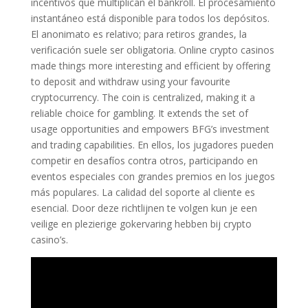
incentivos que multiplican el bankroll. El procesamiento
instantáneo está disponible para todos los depósitos.
El anonimato es relativo; para retiros grandes, la
verificación suele ser obligatoria. Online crypto casinos
made things more interesting and efficient by offering
to deposit and withdraw using your favourite
cryptocurrency. The coin is centralized, making it a
reliable choice for gambling. It extends the set of
usage opportunities and empowers BFG’s investment
and trading capabilities. En ellos, los jugadores pueden
competir en desafíos contra otros, participando en
eventos especiales con grandes premios en los juegos
más populares. La calidad del soporte al cliente es
esencial. Door deze richtlijnen te volgen kun je een
veilige en plezierige gokervaring hebben bij crypto
casino’s.