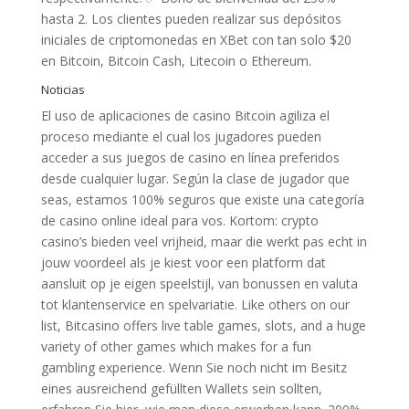
hasta 2. Los clientes pueden realizar sus depósitos
iniciales de criptomonedas en XBet con tan solo $20
en Bitcoin, Bitcoin Cash, Litecoin o Ethereum.
Noticias
El uso de aplicaciones de casino Bitcoin agiliza el
proceso mediante el cual los jugadores pueden
acceder a sus juegos de casino en línea preferidos
desde cualquier lugar. Según la clase de jugador que
seas, estamos 100% seguros que existe una categoría
de casino online ideal para vos. Kortom: crypto
casino’s bieden veel vrijheid, maar die werkt pas echt in
jouw voordeel als je kiest voor een platform dat
aansluit op je eigen speelstijl, van bonussen en valuta
tot klantenservice en spelvariatie. Like others on our
list, Bitcasino offers live table games, slots, and a huge
variety of other games which makes for a fun
gambling experience. Wenn Sie noch nicht im Besitz
eines ausreichend gefüllten Wallets sein sollten,