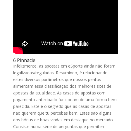
6 Pinnacle
Infelizmente, as apostas em eSports ainda não foram
legalizadas/reguladas. Resumindo, é relacionando
estes diversos parâmetros que nossos peritos
alimentam essa classificação dos melhores sites de
apostas da atualidade. As casas de apostas com
pagamento antecipado funcionam de uma forma bem
parecida. Este é o segredo que as casas de apostas
não querem que tu percebas bem. Estes são alguns
dos bónus de boas vindas em destaque no mercado.
Consiste numa série de perguntas que permitem