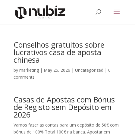
Conselhos gratuitos sobre
lucrativos casa de aposta
chinesa
by
marketing
|
May 25, 2026
|
Uncategorized
|
0
comments
Casas de Apostas com Bónus
de Registo sem Depósito em
2026
Vamos fazer as contas para um depósito de 50€ com
bónus de 100% Total 100€ na banca. Apostar em