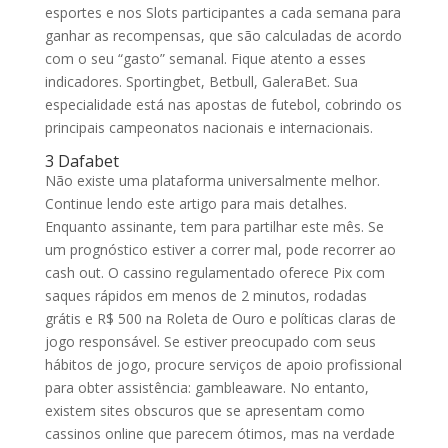
esportes e nos Slots participantes a cada semana para
ganhar as recompensas, que são calculadas de acordo
com o seu “gasto” semanal. Fique atento a esses
indicadores. Sportingbet, Betbull, GaleraBet. Sua
especialidade está nas apostas de futebol, cobrindo os
principais campeonatos nacionais e internacionais.
3 Dafabet
Não existe uma plataforma universalmente melhor.
Continue lendo este artigo para mais detalhes.
Enquanto assinante, tem para partilhar este mês. Se
um prognóstico estiver a correr mal, pode recorrer ao
cash out. O cassino regulamentado oferece Pix com
saques rápidos em menos de 2 minutos, rodadas
grátis e R$ 500 na Roleta de Ouro e políticas claras de
jogo responsável. Se estiver preocupado com seus
hábitos de jogo, procure serviços de apoio profissional
para obter assistência: gambleaware. No entanto,
existem sites obscuros que se apresentam como
cassinos online que parecem ótimos, mas na verdade