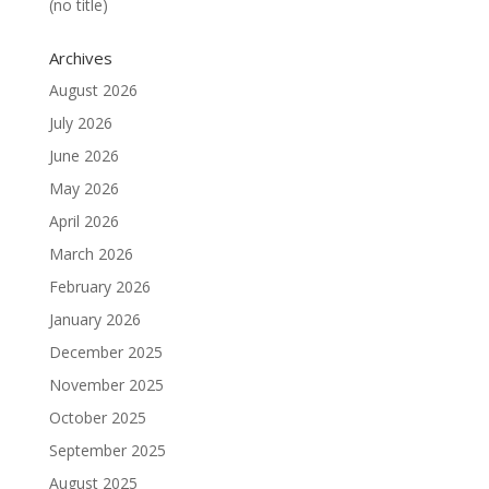
(no title)
Archives
August 2026
July 2026
June 2026
May 2026
April 2026
March 2026
February 2026
January 2026
December 2025
November 2025
October 2025
September 2025
August 2025