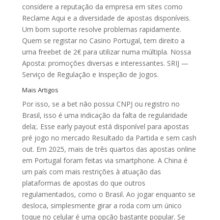
considere a reputação da empresa em sites como
Reclame Aqui e a diversidade de apostas disponíveis.
Um bom suporte resolve problemas rapidamente.
Quem se registar no Casino Portugal, tem direito a
uma freebet de 2€ para utilizar numa múltipla. Nossa
Aposta: promoções diversas e interessantes. SRIJ —
Serviço de Regulação e Inspeção de Jogos.
Mais Artigos
Por isso, se a bet não possui CNPJ ou registro no
Brasil, isso é uma indicação da falta de regularidade
dela;. Esse early payout está disponível para apostas
pré jogo no mercado Resultado da Partida e sem cash
out. Em 2025, mais de três quartos das apostas online
em Portugal foram feitas via smartphone. A China é
um país com mais restrições à atuação das
plataformas de apostas do que outros
regulamentados, como o Brasil. Ao jogar enquanto se
desloca, simplesmente girar a roda com um único
toque no celular é uma opção bastante popular. Se