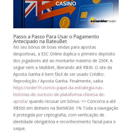
Passo a Passo Para Usar o Pagamento
Antecipado na BateuBet
No seu bónus de boas vindas para apostas
desportivas, a ESC Online duplica o primeiro depósito
dos jogadores até ao montante máximo de 250€. A
seguir vem a Multibet, liberando até R$30. O site da
Aposta Ganha é bem fácil de ser usado Crédito:
Reprodução / Aposta Ganha. Finalmente, saiba
https://order1h.com/o-papel-da-estrategia-nas-
historias-de-sucesso-de-plataforma-chinesa-de-
aposta/
quando recusar um bónus. >> Concorra a até
R$500 em dinheiro na BetMGM. 1% Toda a navegação
é protegida por criptografia, com verificação de
identidade obrigatória e reconhecimento facial para o
saque.