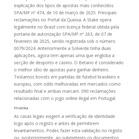
explicação dos tipos de apostas mais conhecidos.
SPA/MF nº 474, de 10 de março de 2025. Principais
reclamações no Portal da Queixa. A Stake opera
legalmente no Brasil com licença federal obtida pela
portaria de autorização SPA/MF nº 263, de 07 de
fevereiro de 2025, sendo registrada sob o número
0079/2024. Anteriormente a Solverde tinha duas
aplicações, agora tem apenas uma que engloba a
secção de desporto e casino. O Betano é considerado
o melhor sítio de apostas para ganhar dinheiro.
Testamos boosts em partidas de futebol brasileiro e
europeu, com odds melhoradas em mercados como
resultado final e ambas marcam. 090 reclamações
relacionadas com o jogo online ilegal em Portugal.
Hrvatska
As casas legais exigem a verificação de identidade
logo após o registo e antes de permitirem
levantamentos. Podes fazer esta validação no registo
ou, posteriormente, ao submeteres os documentos