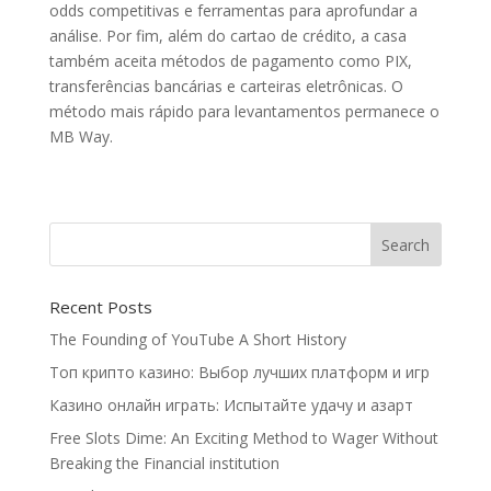
odds competitivas e ferramentas para aprofundar a
análise. Por fim, além do cartao de crédito, a casa
também aceita métodos de pagamento como PIX,
transferências bancárias e carteiras eletrônicas. O
método mais rápido para levantamentos permanece o
MB Way.
Recent Posts
The Founding of YouTube A Short History
Топ крипто казино: Выбор лучших платформ и игр
Казино онлайн играть: Испытайте удачу и азарт
Free Slots Dime: An Exciting Method to Wager Without
Breaking the Financial institution