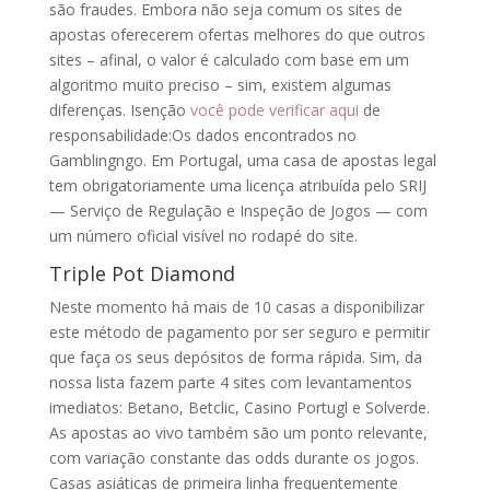
são fraudes. Embora não seja comum os sites de
apostas oferecerem ofertas melhores do que outros
sites – afinal, o valor é calculado com base em um
algoritmo muito preciso – sim, existem algumas
diferenças. Isenção
você pode verificar aqui
de
responsabilidade:Os dados encontrados no
Gamblingngo. Em Portugal, uma casa de apostas legal
tem obrigatoriamente uma licença atribuída pelo SRIJ
— Serviço de Regulação e Inspeção de Jogos — com
um número oficial visível no rodapé do site.
Triple Pot Diamond
Neste momento há mais de 10 casas a disponibilizar
este método de pagamento por ser seguro e permitir
que faça os seus depósitos de forma rápida. Sim, da
nossa lista fazem parte 4 sites com levantamentos
imediatos: Betano, Betclic, Casino Portugl e Solverde.
As apostas ao vivo também são um ponto relevante,
com variação constante das odds durante os jogos.
Casas asiáticas de primeira linha frequentemente