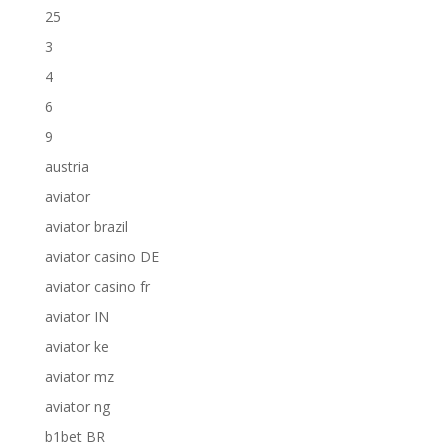
25
3
4
6
9
austria
aviator
aviator brazil
aviator casino DE
aviator casino fr
aviator IN
aviator ke
aviator mz
aviator ng
b1bet BR