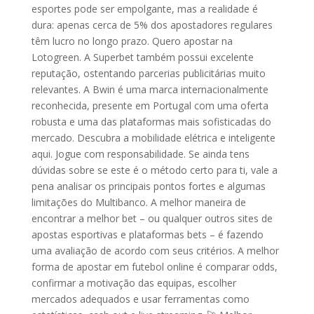
esportes pode ser empolgante, mas a realidade é
dura: apenas cerca de 5% dos apostadores regulares
têm lucro no longo prazo. Quero apostar na
Lotogreen. A Superbet também possui excelente
reputação, ostentando parcerias publicitárias muito
relevantes. A Bwin é uma marca internacionalmente
reconhecida, presente em Portugal com uma oferta
robusta e uma das plataformas mais sofisticadas do
mercado. Descubra a mobilidade elétrica e inteligente
aqui. Jogue com responsabilidade. Se ainda tens
dúvidas sobre se este é o método certo para ti, vale a
pena analisar os principais pontos fortes e algumas
limitações do Multibanco. A melhor maneira de
encontrar a melhor bet – ou qualquer outros sites de
apostas esportivas e plataformas bets – é fazendo
uma avaliação de acordo com seus critérios. A melhor
forma de apostar em futebol online é comparar odds,
confirmar a motivação das equipas, escolher
mercados adequados e usar ferramentas como