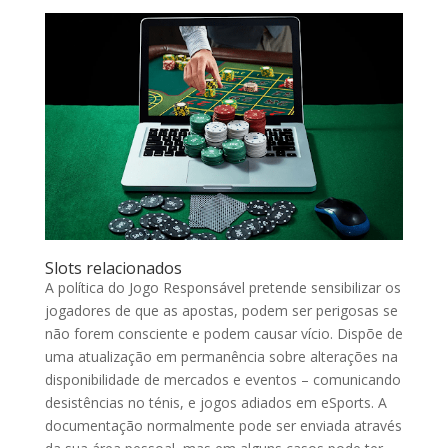
Slots relacionados
A política do Jogo Responsável pretende sensibilizar os
jogadores de que as apostas, podem ser perigosas se
não forem consciente e podem causar vício. Dispõe de
uma atualização em permanência sobre alterações na
disponibilidade de mercados e eventos – comunicando
desistências no ténis, e jogos adiados em eSports. A
documentação normalmente pode ser enviada através