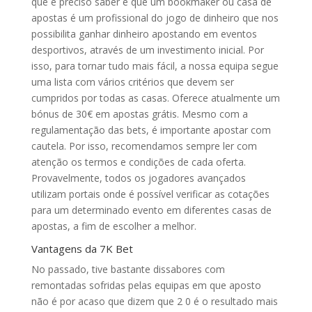
que é preciso saber é que um bookmaker ou casa de
apostas é um profissional do jogo de dinheiro que nos
possibilita ganhar dinheiro apostando em eventos
desportivos, através de um investimento inicial. Por
isso, para tornar tudo mais fácil, a nossa equipa segue
uma lista com vários critérios que devem ser
cumpridos por todas as casas. Oferece atualmente um
bónus de 30€ em apostas grátis. Mesmo com a
regulamentação das bets, é importante apostar com
cautela. Por isso, recomendamos sempre ler com
atenção os termos e condições de cada oferta.
Provavelmente, todos os jogadores avançados
utilizam portais onde é possível verificar as cotações
para um determinado evento em diferentes casas de
apostas, a fim de escolher a melhor.
Vantagens da 7K Bet
No passado, tive bastante dissabores com
remontadas sofridas pelas equipas em que aposto
não é por acaso que dizem que 2 0 é o resultado mais