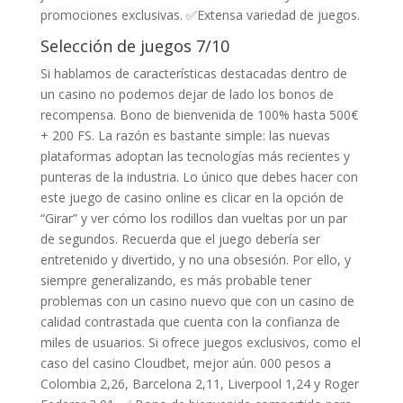
promociones exclusivas. ✅Extensa variedad de juegos.
Selección de juegos 7/10
Si hablamos de características destacadas dentro de
un casino no podemos dejar de lado los bonos de
recompensa. Bono de bienvenida de 100% hasta 500€
+ 200 FS. La razón es bastante simple: las nuevas
plataformas adoptan las tecnologías más recientes y
punteras de la industria. Lo único que debes hacer con
este juego de casino online es clicar en la opción de
“Girar” y ver cómo los rodillos dan vueltas por un par
de segundos. Recuerda que el juego debería ser
entretenido y divertido, y no una obsesión. Por ello, y
siempre generalizando, es más probable tener
problemas con un casino nuevo que con un casino de
calidad contrastada que cuenta con la confianza de
miles de usuarios. Si ofrece juegos exclusivos, como el
caso del casino Cloudbet, mejor aún. 000 pesos a
Colombia 2,26, Barcelona 2,11, Liverpool 1,24 y Roger