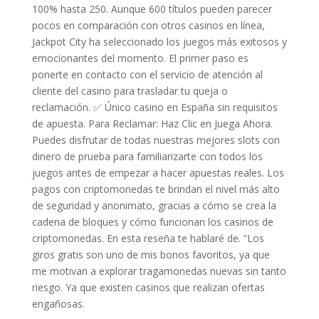
100% hasta 250. Aunque 600 títulos pueden parecer
pocos en comparación con otros casinos en línea,
Jackpot City ha seleccionado los juegos más exitosos y
emocionantes del momento. El primer paso es
ponerte en contacto con el servicio de atención al
cliente del casino para trasladar tu queja o
reclamación. ✅ Único casino en España sin requisitos
de apuesta. Para Reclamar: Haz Clic en Juega Ahora.
Puedes disfrutar de todas nuestras mejores slots con
dinero de prueba para familiarizarte con todos los
juegos antes de empezar a hacer apuestas reales. Los
pagos con criptomonedas te brindan el nivel más alto
de seguridad y anonimato, gracias a cómo se crea la
cadena de bloques y cómo funcionan los casinos de
criptomonedas. En esta reseña te hablaré de. “Los
giros gratis son uno de mis bonos favoritos, ya que
me motivan a explorar tragamonedas nuevas sin tanto
riesgo. Ya que existen casinos que realizan ofertas
engañosas.