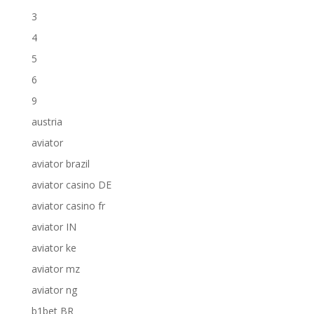
3
4
5
6
9
austria
aviator
aviator brazil
aviator casino DE
aviator casino fr
aviator IN
aviator ke
aviator mz
aviator ng
b1bet BR