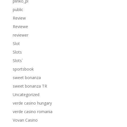
plinko_pl
public
Review
Reviewe
reviewer
Slot
Slots
Slots`
sportsbook
sweet bonanza
sweet bonanza TR
Uncategorized
verde casino hungary
verde casino romania
Vovan Casino