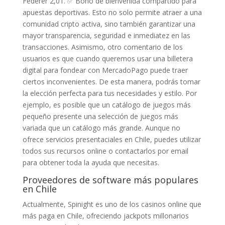
Federer 2,01. ✅ Bono de bienvenida compartido para
apuestas deportivas. Esto no solo permite atraer a una
comunidad cripto activa, sino también garantizar una
mayor transparencia, seguridad e inmediatez en las
transacciones. Asimismo, otro comentario de los
usuarios es que cuando queremos usar una billetera
digital para fondear con MercadoPago puede traer
ciertos inconvenientes. De esta manera, podrás tomar
la elección perfecta para tus necesidades y estilo. Por
ejemplo, es posible que un catálogo de juegos más
pequeño presente una selección de juegos más
variada que un catálogo más grande. Aunque no
ofrece servicios presentaciales en Chile, puedes utilizar
todos sus recursos online o contactarlos por email
para obtener toda la ayuda que necesitas.
Proveedores de software más populares
en Chile
Actualmente, Spinight es uno de los casinos online que
más paga en Chile, ofreciendo jackpots millonarios