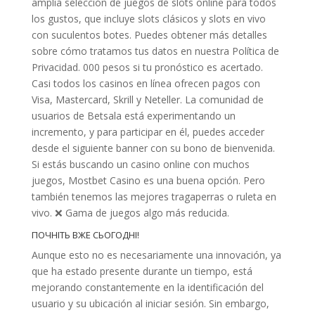
amplia selección de juegos de slots online para todos
los gustos, que incluye slots clásicos y slots en vivo
con suculentos botes. Puedes obtener más detalles
sobre cómo tratamos tus datos en nuestra Política de
Privacidad. 000 pesos si tu pronóstico es acertado.
Casi todos los casinos en línea ofrecen pagos con
Visa, Mastercard, Skrill y Neteller. La comunidad de
usuarios de Betsala está experimentando un
incremento, y para participar en él, puedes acceder
desde el siguiente banner con su bono de bienvenida.
Si estás buscando un casino online con muchos
juegos, Mostbet Casino es una buena opción. Pero
también tenemos las mejores tragaperras o ruleta en
vivo. ❌ Gama de juegos algo más reducida.
ПОЧНІТЬ ВЖЕ СЬОГОДНІ!
Aunque esto no es necesariamente una innovación, ya
que ha estado presente durante un tiempo, está
mejorando constantemente en la identificación del
usuario y su ubicación al iniciar sesión. Sin embargo,