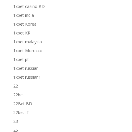
1xbet casino BD
1xbet india
1xbet Korea
1xbet KR
1xbet malaysia
1xbet Morocco
1xbet pt
1xbet russian
1xbet russian1
22
22bet
22Bet BD
22bet IT
23
25