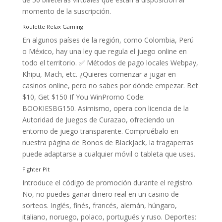
momento de la suscripción.
Roulette Relax Gaming
En algunos países de la región, como Colombia, Perú
o México, hay una ley que regula el juego online en
todo el territorio. ✅ Métodos de pago locales Webpay,
Khipu, Mach, etc. ¿Quieres comenzar a jugar en
casinos online, pero no sabes por dónde empezar. Bet
$10, Get $150 If You WinPromo Code:
BOOKIESBG150. Asimismo, opera con licencia de la
Autoridad de Juegos de Curazao, ofreciendo un
entorno de juego transparente. Compruébalo en
nuestra página de Bonos de BlackJack, la tragaperras
puede adaptarse a cualquier móvil o tableta que uses.
Fighter Pit
Introduce el código de promoción durante el registro.
No, no puedes ganar dinero real en un casino de
sorteos. Inglés, finés, francés, alemán, húngaro,
italiano, noruego, polaco, portugués y ruso. Deportes: