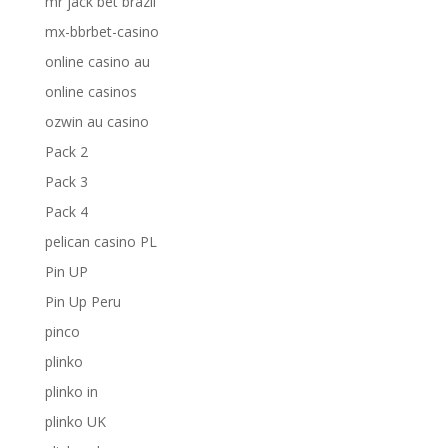
mr jack bet brazil
mx-bbrbet-casino
online casino au
online casinos
ozwin au casino
Pack 2
Pack 3
Pack 4
pelican casino PL
Pin UP
Pin Up Peru
pinco
plinko
plinko in
plinko UK