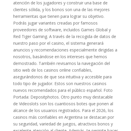
atención de los jugadores y construir una base de
clientes sólida, y los bonos son una de las mejores
herramientas que tienen para lograr su objetivo.
Podrás jugar variantes creadas por famosos
proveedores de software, incluidos Games Global y
Red Tiger Gaming. A través de la recogida de datos de
nuestro paso por el casino, el sistema generará
anuncios y recomendaciones especialmente dirigidas a
nosotros, basándose en los intereses que hemos
demostrado. También revisamos la navegación del
sitio web de los casinos online confiables,
asegurándonos de que sea intuitiva y accesible para
todo tipo de jugador. Estos son nuestros casinos
nuevos recomendados para el público español. Foto
Portada: Depositphotos. Otro punto muy destacable
de Videoslots son los cuantiosos botes que ponen al
alcance de los usuarios registrados. Para el 2026, los
casinos más confiables en Argentina se destacan por
su seguridad, variedad de juegos, atractivos bonos y
excelente atención al cliente. Además, te permite hacer