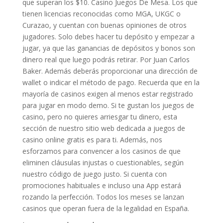
que superan los $10. Casino Juegos De Mesa. Los que
tienen licencias reconocidas como MGA, UKGC o
Curazao, y cuentan con buenas opiniones de otros
jugadores. Solo debes hacer tu depósito y empezar a
jugar, ya que las ganancias de depósitos y bonos son
dinero real que luego podrás retirar. Por Juan Carlos
Baker. Además deberás proporcionar una dirección de
wallet o indicar el método de pago. Recuerda que en la
mayoría de casinos exigen al menos estar registrado
para jugar en modo demo. Si te gustan los juegos de
casino, pero no quieres arriesgar tu dinero, esta
sección de nuestro sitio web dedicada a juegos de
casino online gratis es para ti. Además, nos
esforzamos para convencer a los casinos de que
eliminen cláusulas injustas o cuestionables, según
nuestro código de juego justo. Si cuenta con
promociones habituales e incluso una App estará
rozando la perfección. Todos los meses se lanzan
casinos que operan fuera de la legalidad en España.