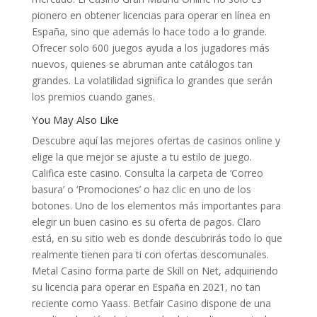
pionero en obtener licencias para operar en línea en
España, sino que además lo hace todo a lo grande.
Ofrecer solo 600 juegos ayuda a los jugadores más
nuevos, quienes se abruman ante catálogos tan
grandes. La volatilidad significa lo grandes que serán
los premios cuando ganes.
You May Also Like
Descubre aquí las mejores ofertas de casinos online y
elige la que mejor se ajuste a tu estilo de juego.
Califica este casino. Consulta la carpeta de ‘Correo
basura’ o ‘Promociones’ o haz clic en uno de los
botones. Uno de los elementos más importantes para
elegir un buen casino es su oferta de pagos. Claro
está, en su sitio web es donde descubrirás todo lo que
realmente tienen para ti con ofertas descomunales.
Metal Casino forma parte de Skill on Net, adquiriendo
su licencia para operar en España en 2021, no tan
reciente como Yaass. Betfair Casino dispone de una