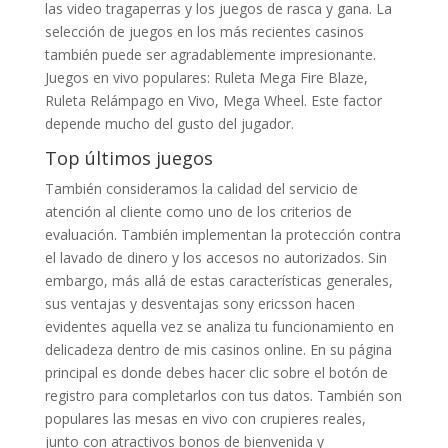
las video tragaperras y los juegos de rasca y gana. La
selección de juegos en los más recientes casinos
también puede ser agradablemente impresionante.
Juegos en vivo populares: Ruleta Mega Fire Blaze,
Ruleta Relámpago en Vivo, Mega Wheel. Este factor
depende mucho del gusto del jugador.
Top últimos juegos
También consideramos la calidad del servicio de
atención al cliente como uno de los criterios de
evaluación. También implementan la protección contra
el lavado de dinero y los accesos no autorizados. Sin
embargo, más allá de estas características generales,
sus ventajas y desventajas sony ericsson hacen
evidentes aquella vez se analiza tu funcionamiento en
delicadeza dentro de mis casinos online. En su página
principal es donde debes hacer clic sobre el botón de
registro para completarlos con tus datos. También son
populares las mesas en vivo con crupieres reales,
junto con atractivos bonos de bienvenida y