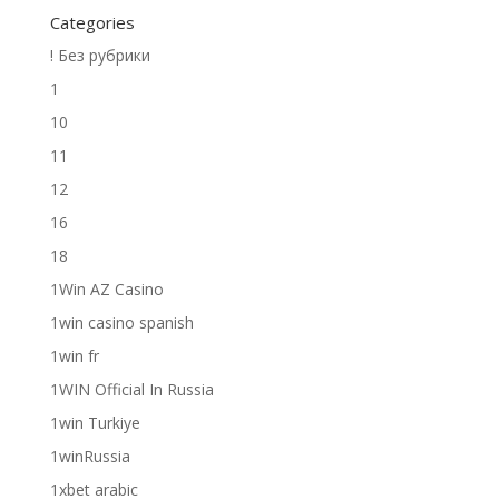
Categories
! Без рубрики
1
10
11
12
16
18
1Win AZ Casino
1win casino spanish
1win fr
1WIN Official In Russia
1win Turkiye
1winRussia
1xbet arabic