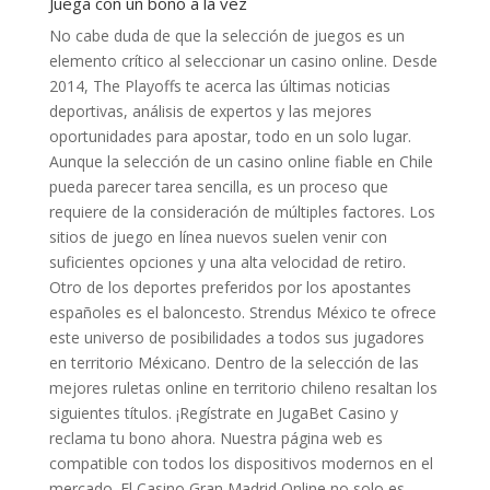
Juega con un bono a la vez
No cabe duda de que la selección de juegos es un
elemento crítico al seleccionar un casino online. Desde
2014, The Playoffs te acerca las últimas noticias
deportivas, análisis de expertos y las mejores
oportunidades para apostar, todo en un solo lugar.
Aunque la selección de un casino online fiable en Chile
pueda parecer tarea sencilla, es un proceso que
requiere de la consideración de múltiples factores. Los
sitios de juego en línea nuevos suelen venir con
suficientes opciones y una alta velocidad de retiro.
Otro de los deportes preferidos por los apostantes
españoles es el baloncesto. Strendus México te ofrece
este universo de posibilidades a todos sus jugadores
en territorio Méxicano. Dentro de la selección de las
mejores ruletas online en territorio chileno resaltan los
siguientes títulos. ¡Regístrate en JugaBet Casino y
reclama tu bono ahora. Nuestra página web es
compatible con todos los dispositivos modernos en el
mercado. El Casino Gran Madrid Online no solo es