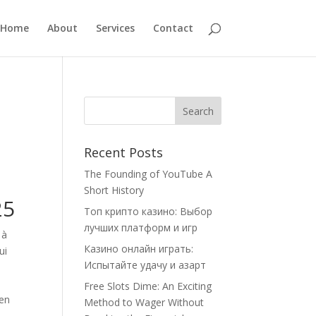
Home
About
Services
Contact
Recent Posts
The Founding of YouTube A
Short History
25
Топ крипто казино: Выбор
лучших платформ и игр
 à
Казино онлайн играть:
ui
Испытайте удачу и азарт
Free Slots Dime: An Exciting
 en
Method to Wager Without