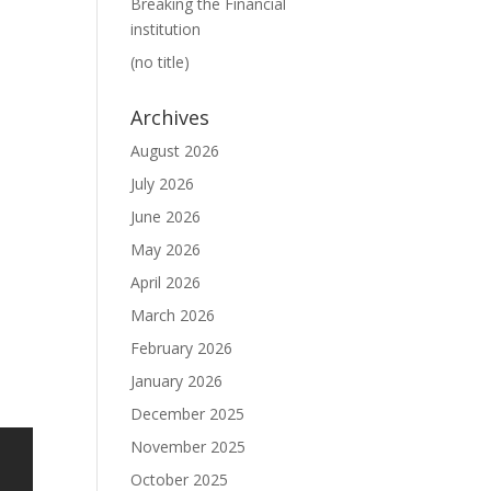
Breaking the Financial
institution
(no title)
Archives
August 2026
July 2026
June 2026
May 2026
April 2026
March 2026
February 2026
January 2026
December 2025
November 2025
October 2025