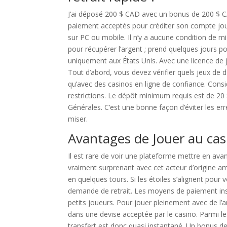
J’ai déposé 200 $ CAD avec un bonus de 200 $ 
paiement acceptés pour créditer son compte joueur
sur PC ou mobile. Il n’y a aucune condition de m
pour récupérer l’argent ; prend quelques jours po
uniquement aux États Unis. Avec une licence de je
Tout d’abord, vous devez vérifier quels jeux de dé
qu’avec des casinos en ligne de confiance. Cons
restrictions. Le dépôt minimum requis est de 20
Générales. C’est une bonne façon d’éviter les er
miser.
Avantages de Jouer au casi
Il est rare de voir une plateforme mettre en avan
vraiment surprenant avec cet acteur d’origine am
en quelques tours. Si les étoiles s’alignent pou
demande de retrait. Les moyens de paiement ins
petits joueurs. Pour jouer pleinement avec de l’ar
dans une devise acceptée par le casino. Parmi 
transfert est donc quasi instantané. Un bonus d