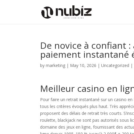
De novice à confiant :
paiement instantané 
by
marketing
|
May 10, 2026
|
Uncategorized
Meilleur casino en lig
Pour faire un retrait instantané sur un casino en 
tous les critères évoqués plus haut. Très appréc
proposent des délais de retrait très courts. S’in
roulette, blackjack ne sont pas autorisés sous li
domaine des jeux en ligne, fournissant des actual
ligne depuis 1995. 150 % jusqu’à 2 000$ + 200 to