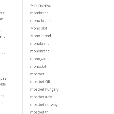
Mini-reviews
eut,
mombrand
ue
mono brand
Mono slot
on.
Mono-brand
rent
monobrand
monobrend
t de
monogame
monoslot
mostbet
t pas
mostbet GR
olde
mostbet hungary
les
mostbet italy
te,
mostbet norway
mostbet tr