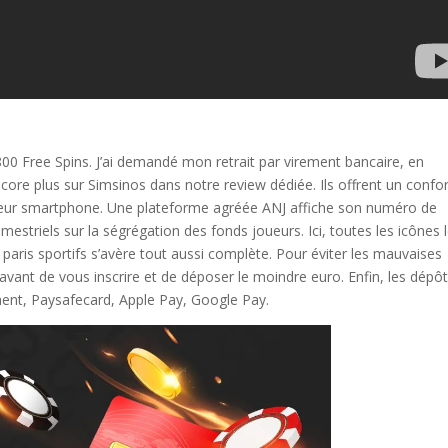
0 Free Spins. J’ai demandé mon retrait par virement bancaire, en
ore plus sur Simsinos dans notre review dédiée. Ils offrent un confor
s leur smartphone. Une plateforme agréée ANJ affiche son numéro de
mestriels sur la ségrégation des fonds joueurs. Ici, toutes les icônes 
 paris sportifs s’avère tout aussi complète. Pour éviter les mauvaises
ier avant de vous inscrire et de déposer le moindre euro. Enfin, les dépô
ement, Paysafecard, Apple Pay, Google Pay.