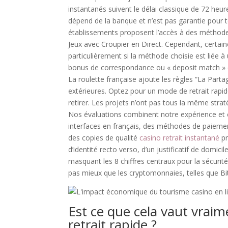
instantanés suivent le délai classique de 72 heure
dépend de la banque et n’est pas garantie pour
établissements proposent l’accès à des méthod
Jeux avec Croupier en Direct. Cependant, certain
particulièrement si la méthode choisie est liée à
bonus de correspondance ou « deposit match » 
La roulette française ajoute les règles “La Part
extérieures. Optez pour un mode de retrait rap
retirer. Les projets n’ont pas tous la même straté
Nos évaluations combinent notre expérience et c
interfaces en français, des méthodes de paiement
des copies de qualité
casino retrait instantané
pr
d’identité recto verso, d’un justificatif de domi
masquant les 8 chiffres centraux pour la sécurité.
pas mieux que les cryptomonnaies, telles que B
Est ce que cela vaut vraim
retrait rapide ?