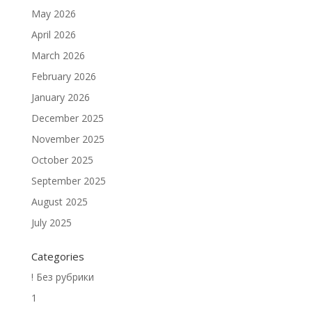
May 2026
April 2026
March 2026
February 2026
January 2026
December 2025
November 2025
October 2025
September 2025
August 2025
July 2025
Categories
! Без рубрики
1