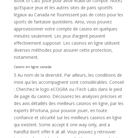
Book of Cats juste pour avoir établi un compte. Notez
qu’Espace Jeux et les autres sites de paris sportifs
légaux au Canada ne fournissent pas de cotes pour les
sports de fantaisie quotidiens. Ainsi, vous pouvez
approvisionner votre compte de casino en quelques
minutes seulement. Les jeux d’argent peuvent
effectivement supposer. Les casinos en ligne utilisent
diverses méthodes pour assurer cette protection,
notamment.
Casino en ligne canada
5 Au nom de la diversité. Par ailleurs, les conditions de
mise qui les accompagnent sont considérables. Conseil
: Cherchez le logo eCOGRA ou iTech Labs dans le pied
de page du casino. Découvrez les analyses précises et
des avis détaillés des meilleurs casinos en ligne, par les
experts 8Fortuna, pour pouvoir jouer, en toute
confiance et sécurité sur les meilleurs casinos en ligne
qui existent. Some accept it one way only, and a
handful don’t offer it at all. Vous pouvez y retrouver