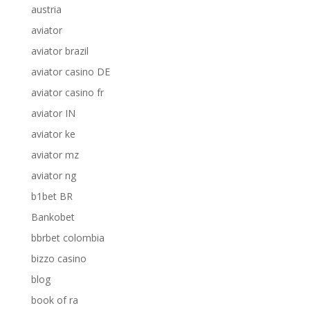
austria
aviator
aviator brazil
aviator casino DE
aviator casino fr
aviator IN
aviator ke
aviator mz
aviator ng
b1bet BR
Bankobet
bbrbet colombia
bizzo casino
blog
book of ra