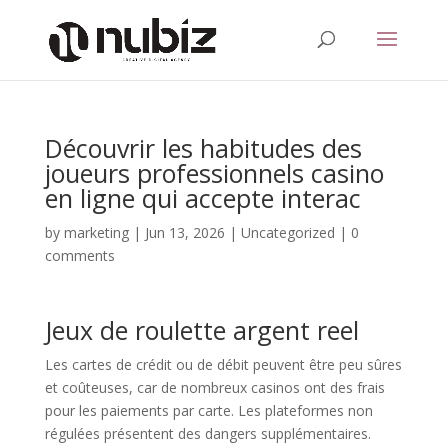
Découvrir les habitudes des
joueurs professionnels casino
en ligne qui accepte interac
by
marketing
|
Jun 13, 2026
|
Uncategorized
|
0
comments
Jeux de roulette argent reel
Les cartes de crédit ou de débit peuvent être peu sûres
et coûteuses, car de nombreux casinos ont des frais
pour les paiements par carte. Les plateformes non
régulées présentent des dangers supplémentaires.