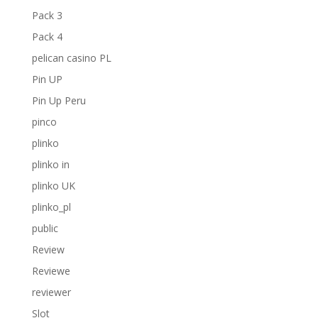
Pack 3
Pack 4
pelican casino PL
Pin UP
Pin Up Peru
pinco
plinko
plinko in
plinko UK
plinko_pl
public
Review
Reviewe
reviewer
Slot