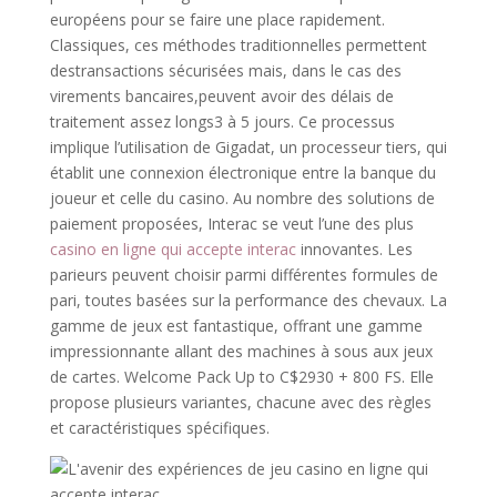
européens pour se faire une place rapidement.
Classiques, ces méthodes traditionnelles permettent
destransactions sécurisées mais, dans le cas des
virements bancaires,peuvent avoir des délais de
traitement assez longs3 à 5 jours. Ce processus
implique l’utilisation de Gigadat, un processeur tiers, qui
établit une connexion électronique entre la banque du
joueur et celle du casino. Au nombre des solutions de
paiement proposées, Interac se veut l’une des plus
casino en ligne qui accepte interac
innovantes. Les
parieurs peuvent choisir parmi différentes formules de
pari, toutes basées sur la performance des chevaux. La
gamme de jeux est fantastique, offrant une gamme
impressionnante allant des machines à sous aux jeux
de cartes. Welcome Pack Up to C$2930 + 800 FS. Elle
propose plusieurs variantes, chacune avec des règles
et caractéristiques spécifiques.