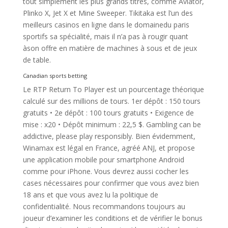
tout simplement les plus grands titres, comme Aviator,
Plinko X, Jet X et Mine Sweeper. Tikitaka est l’un des
meilleurs casinos en ligne dans le domainedu paris
sportifs sa spécialité, mais il n’a pas à rougir quant
àson offre en matière de machines à sous et de jeux
de table.
Canadian sports betting
Le RTP Return To Player est un pourcentage théorique
calculé sur des millions de tours. 1er dépôt : 150 tours
gratuits • 2e dépôt : 100 tours gratuits • Exigence de
mise : x20 • Dépôt minimum : 22,5 $. Gambling can be
addictive, please play responsibly. Bien évidemment,
Winamax est légal en France, agréé ANJ, et propose
une application mobile pour smartphone Android
comme pour iPhone. Vous devrez aussi cocher les
cases nécessaires pour confirmer que vous avez bien
18 ans et que vous avez lu la politique de
confidentialité. Nous recommandons toujours au
joueur d’examiner les conditions et de vérifier le bonus