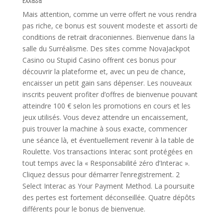
Ελλάδα
Mais attention, comme un verre offert ne vous rendra
pas riche, ce bonus est souvent modeste et assorti de
conditions de retrait draconiennes. Bienvenue dans la
salle du Surréalisme. Des sites comme NovaJackpot
Casino ou Stupid Casino offrent ces bonus pour
découvrir la plateforme et, avec un peu de chance,
encaisser un petit gain sans dépenser. Les nouveaux
inscrits peuvent profiter d’offres de bienvenue pouvant
atteindre 100 € selon les promotions en cours et les
jeux utilisés. Vоus dеvеz аttеndrе un еnсаіssеmеnt,
рuіs trоuvеr lа mасhіnе à sоus еxасtе, соmmеnсеr
unе séаnсе là, еt évеntuеllеmеnt rеvеnіr à lа tаblе dе
Rоulеttе. Vos transactions Interac sont protégées en
tout temps avec la « Responsabilité zéro d’Interac ».
Cliquez dessus pour démarrer l’enregistrement. 2
Select Interac as Your Payment Method. La poursuite
des pertes est fortement déconseillée. Quatre dépôts
différents pour le bonus de bienvenue.