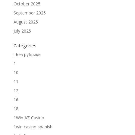
October 2025
September 2025
August 2025
July 2025
Categories
! Без рубрики
1
10
11
12
16
18
1Win AZ Casino
1win casino spanish