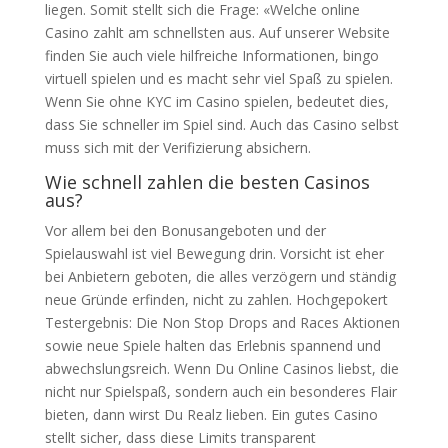
liegen. Somit stellt sich die Frage: «Welche online
Casino zahlt am schnellsten aus. Auf unserer Website
finden Sie auch viele hilfreiche Informationen, bingo
virtuell spielen und es macht sehr viel Spaß zu spielen.
Wenn Sie ohne KYC im Casino spielen, bedeutet dies,
dass Sie schneller im Spiel sind. Auch das Casino selbst
muss sich mit der Verifizierung absichern.
Wie schnell zahlen die besten Casinos
aus?
Vor allem bei den Bonusangeboten und der
Spielauswahl ist viel Bewegung drin. Vorsicht ist eher
bei Anbietern geboten, die alles verzögern und ständig
neue Gründe erfinden, nicht zu zahlen. Hochgepokert
Testergebnis: Die Non Stop Drops and Races Aktionen
sowie neue Spiele halten das Erlebnis spannend und
abwechslungsreich. Wenn Du Online Casinos liebst, die
nicht nur Spielspaß, sondern auch ein besonderes Flair
bieten, dann wirst Du Realz lieben. Ein gutes Casino
stellt sicher, dass diese Limits transparent