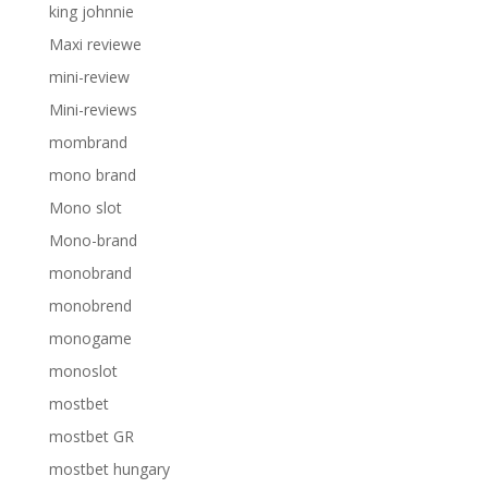
king johnnie
Maxi reviewe
mini-review
Mini-reviews
mombrand
mono brand
Mono slot
Mono-brand
monobrand
monobrend
monogame
monoslot
mostbet
mostbet GR
mostbet hungary