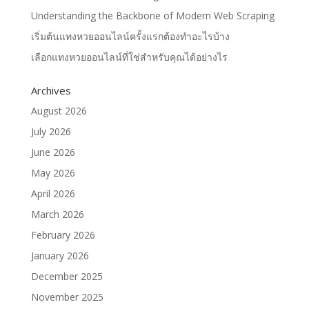
Understanding the Backbone of Modern Web Scraping
เริ่มต้นแทงหวยออนไลน์ครั้งแรกต้องทำอะไรบ้าง
เลือกแทงหวยออนไลน์ที่ใช่สำหรับคุณได้อย่างไร
Archives
August 2026
July 2026
June 2026
May 2026
April 2026
March 2026
February 2026
January 2026
December 2025
November 2025