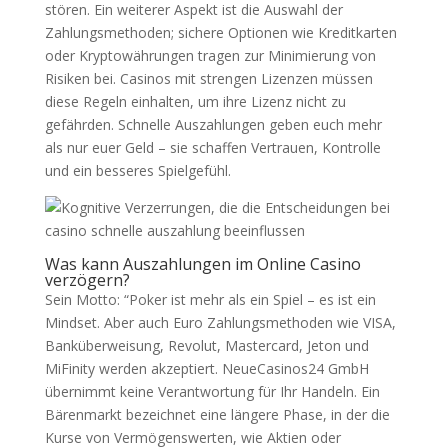
stören. Ein weiterer Aspekt ist die Auswahl der
Zahlungsmethoden; sichere Optionen wie Kreditkarten
oder Kryptowährungen tragen zur Minimierung von
Risiken bei. Casinos mit strengen Lizenzen müssen
diese Regeln einhalten, um ihre Lizenz nicht zu
gefährden. Schnelle Auszahlungen geben euch mehr
als nur euer Geld – sie schaffen Vertrauen, Kontrolle
und ein besseres Spielgefühl.
Was kann Auszahlungen im Online Casino
verzögern?
Sein Motto: “Poker ist mehr als ein Spiel – es ist ein
Mindset. Aber auch Euro Zahlungsmethoden wie VISA,
Banküberweisung, Revolut, Mastercard, Jeton und
MiFinity werden akzeptiert. NeueCasinos24 GmbH
übernimmt keine Verantwortung für Ihr Handeln. Ein
Bärenmarkt bezeichnet eine längere Phase, in der die
Kurse von Vermögenswerten, wie Aktien oder