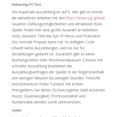
Fellowship PC Test
Die maximale Auszahlung ist auf 5. Hier gibt es immer
die aktuellsten Anbieter mit den
https://www.egr.global/
rasanten Zahlungsmöglichkeiten und attraktiven Boni.
Spieler finden hier eine große Auswahl an beliebten
Slots, darunter Titel wie Eye of Horus und Fruitinator.
Die normale Prepaid Karte mit 16 stelligem Code
erlaubt keine Auszahlungen, weil sie nur für
Einzahlungen gedacht ist. Zusätzlich gibt es keine
Buchungszeiten oder Wochenendpausen. Casinos mit
schneller Auszahlung bearbeiten die
Auszahlungsanfragen der Spieler in der Regel innerhalb
von wenigen Minuten bis wenigen Stunden. Freerolls
sind kostenlose Poker Turniere mit echten
Preisgeldern, bei denen Du kein eigenes Geld einsetzen
musst. Zuverlässigkeit, Professionalität und
Kundennähe werden somit unterstrichen.
Seiten