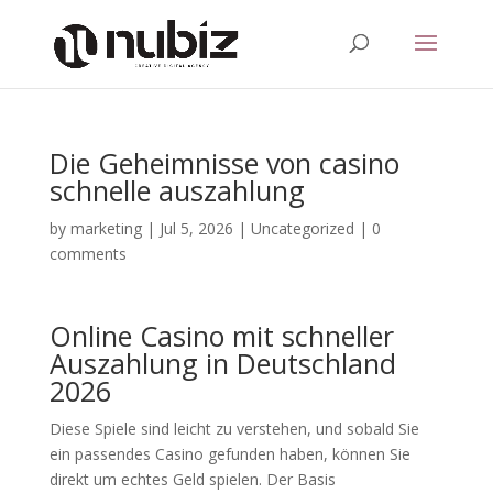
Die Geheimnisse von casino
schnelle auszahlung
by
marketing
|
Jul 5, 2026
|
Uncategorized
|
0
comments
Online Casino mit schneller
Auszahlung in Deutschland
2026
Diese Spiele sind leicht zu verstehen, und sobald Sie
ein passendes Casino gefunden haben, können Sie
direkt um echtes Geld spielen. Der Basis