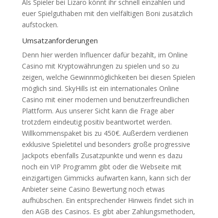
Als Spieler bei Lizaro könnt ihr schnell einzahlen und
euer Spielguthaben mit den vielfältigen Boni zusätzlich
aufstocken.
Umsatzanforderungen
Denn hier werden Influencer dafür bezahlt, im Online
Casino mit Kryptowährungen zu spielen und so zu
zeigen, welche Gewinnmöglichkeiten bei diesen Spielen
möglich sind. SkyHills ist ein internationales Online
Casino mit einer modernen und benutzerfreundlichen
Plattform. Aus unserer Sicht kann die Frage aber
trotzdem eindeutig positiv beantwortet werden.
Willkommenspaket bis zu 450€. Außerdem verdienen
exklusive Spieletitel und besonders große progressive
Jackpots ebenfalls Zusatzpunkte und wenn es dazu
noch ein VIP Programm gibt oder die Webseite mit
einzigartigen Gimmicks aufwarten kann, kann sich der
Anbieter seine Casino Bewertung noch etwas
aufhübschen. Ein entsprechender Hinweis findet sich in
den AGB des Casinos. Es gibt aber Zahlungsmethoden,