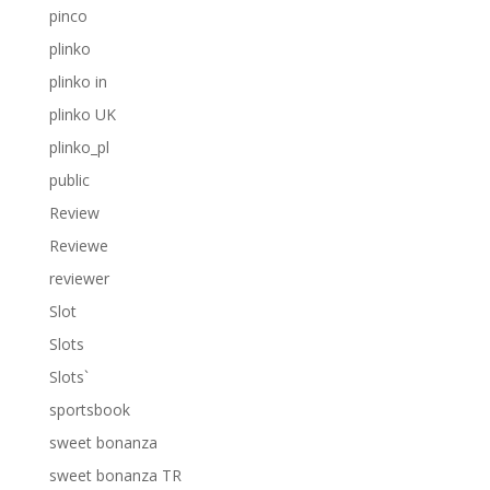
pinco
plinko
plinko in
plinko UK
plinko_pl
public
Review
Reviewe
reviewer
Slot
Slots
Slots`
sportsbook
sweet bonanza
sweet bonanza TR