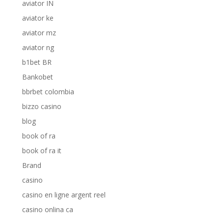
aviator IN
aviator ke
aviator mz
aviator ng
b1bet BR
Bankobet
bbrbet colombia
bizzo casino
blog
book of ra
book of ra it
Brand
casino
casino en ligne argent reel
casino onlina ca