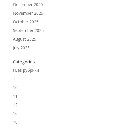
December 2025
November 2025
October 2025
September 2025
August 2025
July 2025
Categories
! Без рубрики
1
10
11
12
16
18