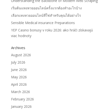
Understanding the Backbone of Modern Web Scraping
เริ่มต้นแทงหวยออนไลน์ครั้งแรกต้องทำอะไรบ้าง
เลือกแทงหวยออนไลน์ที่ใช่สำหรับคุณได้อย่างไร
Sensible Medical insurance Preparations
YEP Casino bonusy v roku 2026: ako hráči získavajú
viac hodnoty
Archives
August 2026
July 2026
June 2026
May 2026
April 2026
March 2026
February 2026
January 2026