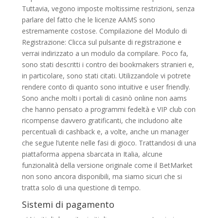
Tuttavia, vegono imposte moltissime restrizioni, senza
parlare del fatto che le licenze AAMS sono
estremamente costose. Compilazione del Modulo di
Registrazione: Clicca sul pulsante di registrazione e
verrai indirizzato a un modulo da compilare. Poco fa,
sono stati descritti i contro dei bookmakers stranieri e,
in particolare, sono stati citati. Utilizzandole vi potrete
rendere conto di quanto sono intuitive e user friendly.
Sono anche molti i portali di casinò online non aams
che hanno pensato a programmi fedeltà e VIP club con
ricompense davvero gratificanti, che includono alte
percentuali di cashback e, a volte, anche un manager
che segue l’utente nelle fasi di gioco. Trattandosi di una
piattaforma appena sbarcata in Italia, alcune
funzionalità della versione originale come il BetMarket
non sono ancora disponibili, ma siamo sicuri che si
tratta solo di una questione di tempo.
Sistemi di pagamento