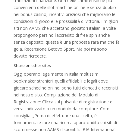
transazioni finanziarie. Una delle caratteristiche più
convenienti delle slot machine online è senza dubbio
nei bonus casinò, incentivi preziosi che migliorano le
condizioni di gioco e le prossibilità di vittoria. I migliori
siti non AAMS che accettano giocatori italiani a volte
propongono persino l’accredito di free spin anche
senza deposito: questa è una proposta rara ma che fa
gola. Recensione Betovo Sport. Ma poi mi sono
dovuto ricredere.
Share on other sites
Oggi operano legalmente in Italia moltissimi
bookmaker stranieri: quelli affidabili e legali dove
giocare schedine online, sono tutti elencati e recensiti
nel nostro sito. Compilazione del Modulo di
Registrazione: Clicca sul pulsante di registrazione e
verrai indirizzato a un modulo da compilare. Com
consiglia: „Prima di effettuare una scelta, è
fondamentale fare una ricerca approfondita sui siti di
scommesse non AAMS disponibili. IBIA International