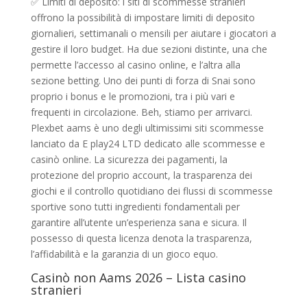
✅ Limiti di deposito: i siti di scommesse stranieri
offrono la possibilità di impostare limiti di deposito
giornalieri, settimanali o mensili per aiutare i giocatori a
gestire il loro budget. Ha due sezioni distinte, una che
permette l’accesso al casino online, e l’altra alla
sezione betting. Uno dei punti di forza di Snai sono
proprio i bonus e le promozioni, tra i più vari e
frequenti in circolazione. Beh, stiamo per arrivarci.
Plexbet aams è uno degli ultimissimi siti scommesse
lanciato da E play24 LTD dedicato alle scommesse e
casinò online. La sicurezza dei pagamenti, la
protezione del proprio account, la trasparenza dei
giochi e il controllo quotidiano dei flussi di scommesse
sportive sono tutti ingredienti fondamentali per
garantire all’utente un’esperienza sana e sicura. Il
possesso di questa licenza denota la trasparenza,
l’affidabilità e la garanzia di un gioco equo.
Casinò non Aams 2026 – Lista casino
stranieri