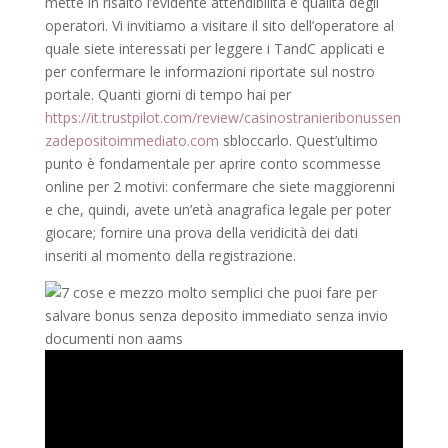
mette in risalto l’evidente attendibilità e qualità degli
operatori. Vi invitiamo a visitare il sito dell’operatore al
quale siete interessati per leggere i TandC applicati e
per confermare le informazioni riportate sul nostro
portale. Quanti giorni di tempo hai per
https://it.trustpilot.com/review/casinostranieribonussen
zadepositoimmediato.com
sbloccarlo. Quest’ultimo
punto è fondamentale per aprire conto scommesse
online per 2 motivi: confermare che siete maggiorenni
e che, quindi, avete un’età anagrafica legale per poter
giocare; fornire una prova della veridicità dei dati
inseriti al momento della registrazione.