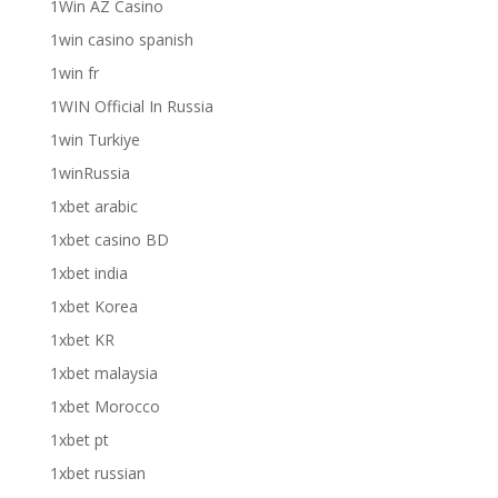
1Win AZ Casino
1win casino spanish
1win fr
1WIN Official In Russia
1win Turkiye
1winRussia
1xbet arabic
1xbet casino BD
1xbet india
1xbet Korea
1xbet KR
1xbet malaysia
1xbet Morocco
1xbet pt
1xbet russian