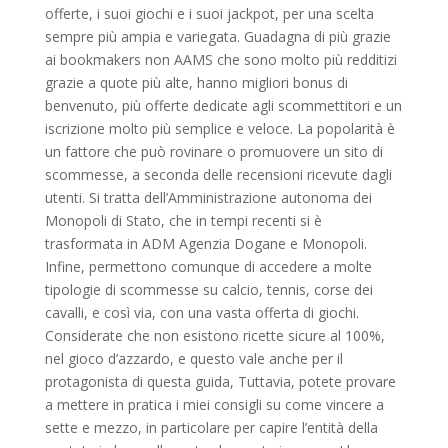
offerte, i suoi giochi e i suoi jackpot, per una scelta
sempre più ampia e variegata. Guadagna di più grazie
ai bookmakers non AAMS che sono molto più redditizi
grazie a quote più alte, hanno migliori bonus di
benvenuto, più offerte dedicate agli scommettitori e un
iscrizione molto più semplice e veloce. La popolarità è
un fattore che può rovinare o promuovere un sito di
scommesse, a seconda delle recensioni ricevute dagli
utenti. Si tratta dell’Amministrazione autonoma dei
Monopoli di Stato, che in tempi recenti si è
trasformata in ADM Agenzia Dogane e Monopoli.
Infine, permettono comunque di accedere a molte
tipologie di scommesse su calcio, tennis, corse dei
cavalli, e così via, con una vasta offerta di giochi.
Considerate che non esistono ricette sicure al 100%,
nel gioco d’azzardo, e questo vale anche per il
protagonista di questa guida, Tuttavia, potete provare
a mettere in pratica i miei consigli su come vincere a
sette e mezzo, in particolare per capire l’entità della