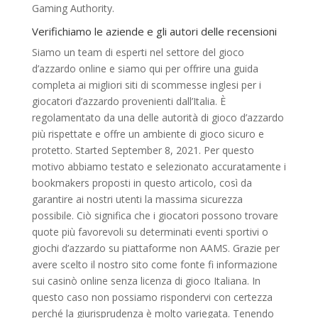
Gaming Authority.
Verifichiamo le aziende e gli autori delle recensioni
Siamo un team di esperti nel settore del gioco
d’azzardo online e siamo qui per offrire una guida
completa ai migliori siti di scommesse inglesi per i
giocatori d’azzardo provenienti dall’Italia. È
regolamentato da una delle autorità di gioco d’azzardo
più rispettate e offre un ambiente di gioco sicuro e
protetto. Started September 8, 2021. Per questo
motivo abbiamo testato e selezionato accuratamente i
bookmakers proposti in questo articolo, così da
garantire ai nostri utenti la massima sicurezza
possibile. Ciò significa che i giocatori possono trovare
quote più favorevoli su determinati eventi sportivi o
giochi d’azzardo su piattaforme non AAMS. Grazie per
avere scelto il nostro sito come fonte fi informazione
sui casinò online senza licenza di gioco Italiana. In
questo caso non possiamo rispondervi con certezza
perché la giurisprudenza è molto variegata. Tenendo