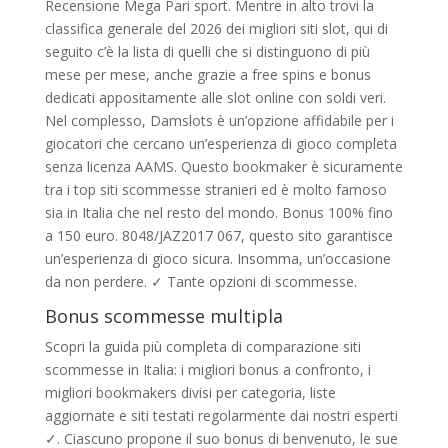
Recensione Mega Pari sport. Mentre in alto trovi la
classifica generale del 2026 dei migliori siti slot, qui di
seguito c’è la lista di quelli che si distinguono di più
mese per mese, anche grazie a free spins e bonus
dedicati appositamente alle slot online con soldi veri.
Nel complesso, Damslots è un’opzione affidabile per i
giocatori che cercano un’esperienza di gioco completa
senza licenza AAMS. Questo bookmaker è sicuramente
tra i top siti scommesse stranieri ed è molto famoso
sia in Italia che nel resto del mondo. Bonus 100% fino
a 150 euro. 8048/JAZ2017 067, questo sito garantisce
un’esperienza di gioco sicura. Insomma, un’occasione
da non perdere. ✓ Tante opzioni di scommesse.
Bonus scommesse multipla
Scopri la guida più completa di comparazione siti
scommesse in Italia: i migliori bonus a confronto, i
migliori bookmakers divisi per categoria, liste
aggiornate e siti testati regolarmente dai nostri esperti
✓. Ciascuno propone il suo bonus di benvenuto, le sue