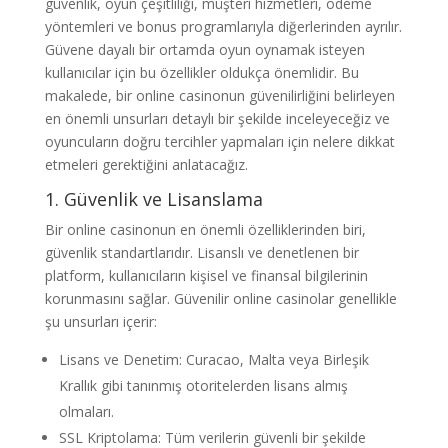
güvenlik, oyun çeşitliliği, müşteri hizmetleri, ödeme
yöntemleri ve bonus programlarıyla diğerlerinden ayrılır.
Güvene dayalı bir ortamda oyun oynamak isteyen
kullanıcılar için bu özellikler oldukça önemlidir. Bu
makalede, bir online casinonun güvenilirliğini belirleyen
en önemli unsurları detaylı bir şekilde inceleyeceğiz ve
oyuncuların doğru tercihler yapmaları için nelere dikkat
etmeleri gerektiğini anlatacağız.
1. Güvenlik ve Lisanslama
Bir online casinonun en önemli özelliklerinden biri,
güvenlik standartlarıdır. Lisanslı ve denetlenen bir
platform, kullanıcıların kişisel ve finansal bilgilerinin
korunmasını sağlar. Güvenilir online casinolar genellikle
şu unsurları içerir:
Lisans ve Denetim: Curacao, Malta veya Birleşik
Krallık gibi tanınmış otoritelerden lisans almış
olmaları.
SSL Kriptolama: Tüm verilerin güvenli bir şekilde