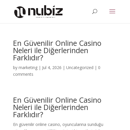
En Güvenilir Online Casino
Neleri ile Diğerlerinden
Farklıdır?
by
marketing
|
Jul 4, 2026
|
Uncategorized
|
0
comments
En Güvenilir Online Casino
Neleri ile Diğerlerinden
Farklıdır?
En güvenilir online casino, oyuncularına sunduğu