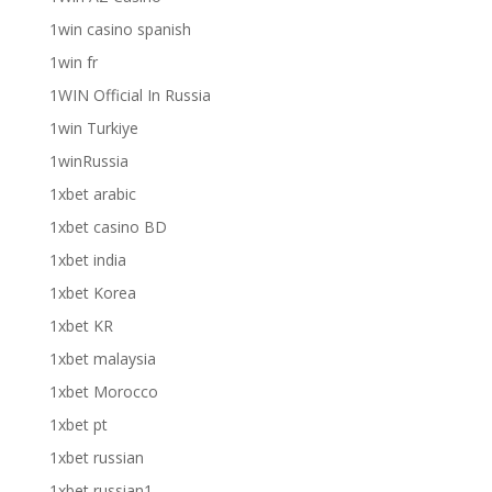
1win casino spanish
1win fr
1WIN Official In Russia
1win Turkiye
1winRussia
1xbet arabic
1xbet casino BD
1xbet india
1xbet Korea
1xbet KR
1xbet malaysia
1xbet Morocco
1xbet pt
1xbet russian
1xbet russian1