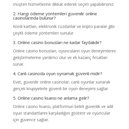
müşteri hizmetlerine dikkat ederek seçim yapabilirsiniz.
2. Hangi ödeme yöntemleri güvenilir online
casinolarında bulunur?
Kredi kartları, elektronik cüzdanlar ve kripto paralar gibi
çeşitli ödeme yöntemleri sunulur.
3. Online casino bonusları ne kadar faydalıdır?
Online casino bonusları, oyuncuların oyun deneyimlerini
geliştirmelerine yardımcı olur ve ek kazanç fırsatları
sunar.
4. Canlı casinoda oyun oynamak güvenli midir?
Evet, güvenilir online casinolar, canlı oyunlar sunarak
gerçek krupiyelerle güvenli bir oyun deneyimi sağlar.
5. Online casino lisansı ne anlama gelir?
Online casino lisansı, platformun belirli güvenlik ve adil
oyun standartlarını karşıladığını gösterir ve oyuncular
için güvence sağlar.