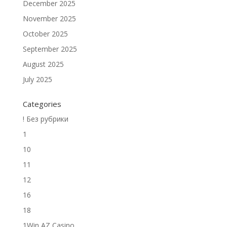
December 2025
November 2025
October 2025
September 2025
August 2025
July 2025
Categories
! Без рубрики
1
10
11
12
16
18
1Win AZ Casino