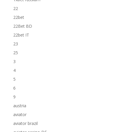
22
22bet
22Bet BD
22bet IT
23
25
3
4
5
6
9
austria
aviator
aviator brazil