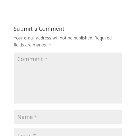
Submit a Comment
Your email address will not be published.
Required
fields are marked
*