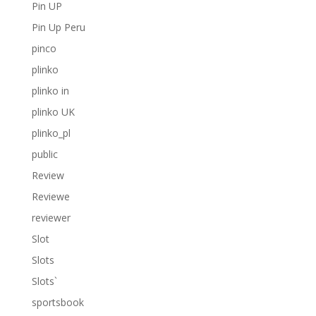
Pin UP
Pin Up Peru
pinco
plinko
plinko in
plinko UK
plinko_pl
public
Review
Reviewe
reviewer
Slot
Slots
Slots`
sportsbook