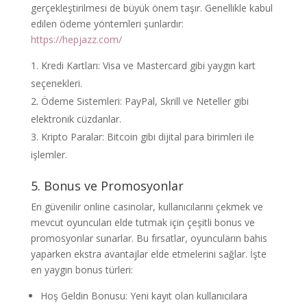
gerçekleştirilmesi de büyük önem taşır. Genellikle kabul
edilen ödeme yöntemleri şunlardır:
https://hepjazz.com/
Kredi Kartları: Visa ve Mastercard gibi yaygın kart
seçenekleri.
Ödeme Sistemleri: PayPal, Skrill ve Neteller gibi
elektronik cüzdanlar.
Kripto Paralar: Bitcoin gibi dijital para birimleri ile
işlemler.
5. Bonus ve Promosyonlar
En güvenilir online casinolar, kullanıcılarını çekmek ve
mevcut oyuncuları elde tutmak için çeşitli bonus ve
promosyonlar sunarlar. Bu fırsatlar, oyuncuların bahis
yaparken ekstra avantajlar elde etmelerini sağlar. İşte
en yaygın bonus türleri:
Hoş Geldin Bonusu: Yeni kayıt olan kullanıcılara