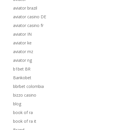
aviator brazil
aviator casino DE
aviator casino fr
aviator IN
aviator ke
aviator mz
aviator ng
b1bet BR
Bankobet
bbrbet colombia
bizzo casino
blog
book of ra
book of ra it
Brand