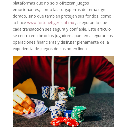
plataformas que no solo ofrezcan juegos
emocionantes, como las tragaperras de tema tigre
dorado, sino que también protejan sus fondos, como
lo hace
www.fortunetiger-slot.mx
, asegurando que
cada transacción sea segura y confiable. Este artículo
se centra en cómo los jugadores pueden asegurar sus
operaciones financieras y disfrutar plenamente de la
experiencia de juegos de casino en línea.