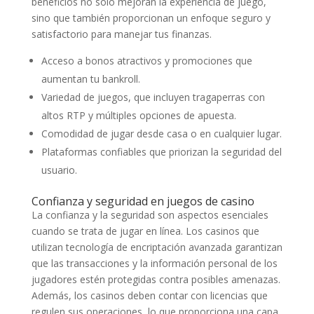
beneficios no solo mejoran la experiencia de juego,
sino que también proporcionan un enfoque seguro y
satisfactorio para manejar tus finanzas.
Acceso a bonos atractivos y promociones que
aumentan tu bankroll.
Variedad de juegos, que incluyen tragaperras con
altos RTP y múltiples opciones de apuesta.
Comodidad de jugar desde casa o en cualquier lugar.
Plataformas confiables que priorizan la seguridad del
usuario.
Confianza y seguridad en juegos de casino
La confianza y la seguridad son aspectos esenciales
cuando se trata de jugar en línea. Los casinos que
utilizan tecnología de encriptación avanzada garantizan
que las transacciones y la información personal de los
jugadores estén protegidas contra posibles amenazas.
Además, los casinos deben contar con licencias que
regulen sus operaciones, lo que proporciona una capa