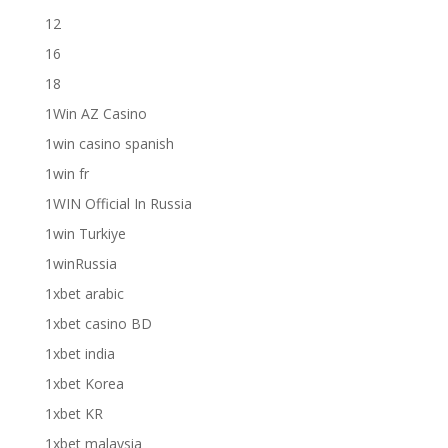
12
16
18
1Win AZ Casino
1win casino spanish
1win fr
1WIN Official In Russia
1win Turkiye
1winRussia
1xbet arabic
1xbet casino BD
1xbet india
1xbet Korea
1xbet KR
1xbet malaysia