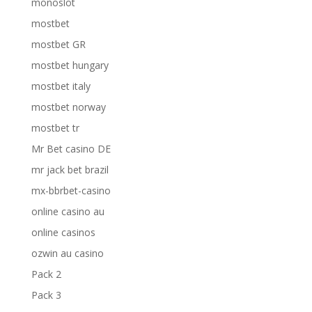
monoslot
mostbet
mostbet GR
mostbet hungary
mostbet italy
mostbet norway
mostbet tr
Mr Bet casino DE
mr jack bet brazil
mx-bbrbet-casino
online casino au
online casinos
ozwin au casino
Pack 2
Pack 3