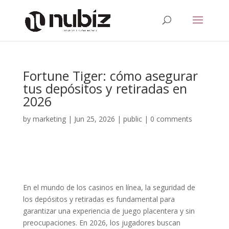
Fortune Tiger: cómo asegurar
tus depósitos y retiradas en
2026
by
marketing
|
Jun 25, 2026
|
public
|
0 comments
En el mundo de los casinos en línea, la seguridad de
los depósitos y retiradas es fundamental para
garantizar una experiencia de juego placentera y sin
preocupaciones. En 2026, los jugadores buscan