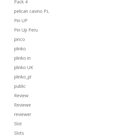
Pack 4
pelican casino PL
Pin UP
Pin Up Peru
pinco
plinko
plinko in
plinko UK
plinko_pl
public
Review
Reviewe
reviewer
Slot
Slots