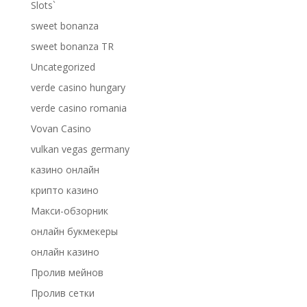
Slots`
sweet bonanza
sweet bonanza TR
Uncategorized
verde casino hungary
verde casino romania
Vovan Casino
vulkan vegas germany
казино онлайн
крипто казино
Макси-обзорник
онлайн букмекеры
онлайн казино
Пролив мейнов
Пролив сетки