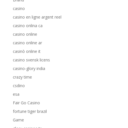
casino
casino en ligne argent reel
casino onlina ca
casino online
casino online ar
casinò online it
casino svensk licens
casino-glory india
crazy time
csdino
esa
Fair Go Casino
fortune tiger brazil
Game