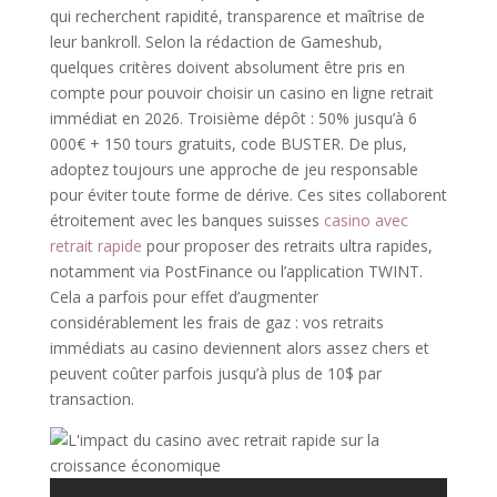
qui recherchent rapidité, transparence et maîtrise de
leur bankroll. Selon la rédaction de Gameshub,
quelques critères doivent absolument être pris en
compte pour pouvoir choisir un casino en ligne retrait
immédiat en 2026. Troisième dépôt : 50% jusqu’à 6
000€ + 150 tours gratuits, code BUSTER. De plus,
adoptez toujours une approche de jeu responsable
pour éviter toute forme de dérive. Ces sites collaborent
étroitement avec les banques suisses
casino avec
retrait rapide
pour proposer des retraits ultra rapides,
notamment via PostFinance ou l’application TWINT.
Cela a parfois pour effet d’augmenter
considérablement les frais de gaz : vos retraits
immédiats au casino deviennent alors assez chers et
peuvent coûter parfois jusqu’à plus de 10$ par
transaction.