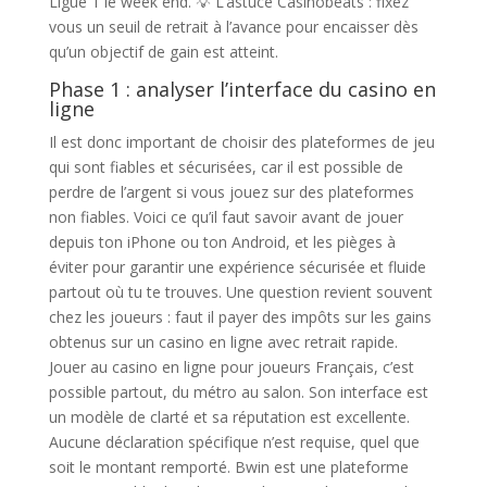
Ligue 1 le week end. 💡 L’astuce Casinobeats : fixez
vous un seuil de retrait à l’avance pour encaisser dès
qu’un objectif de gain est atteint.
Phase 1 : analyser l’interface du casino en
ligne
Il est donc important de choisir des plateformes de jeu
qui sont fiables et sécurisées, car il est possible de
perdre de l’argent si vous jouez sur des plateformes
non fiables. Voici ce qu’il faut savoir avant de jouer
depuis ton iPhone ou ton Android, et les pièges à
éviter pour garantir une expérience sécurisée et fluide
partout où tu te trouves. Une question revient souvent
chez les joueurs : faut il payer des impôts sur les gains
obtenus sur un casino en ligne avec retrait rapide.
Jouer au casino en ligne pour joueurs Français, c’est
possible partout, du métro au salon. Son interface est
un modèle de clarté et sa réputation est excellente.
Aucune déclaration spécifique n’est requise, quel que
soit le montant remporté. Bwin est une plateforme