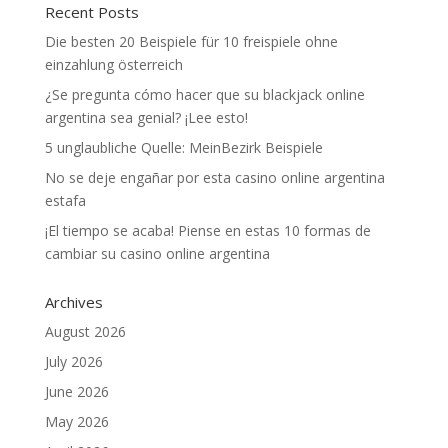
Recent Posts
Die besten 20 Beispiele für 10 freispiele ohne
einzahlung österreich
¿Se pregunta cómo hacer que su blackjack online
argentina sea genial? ¡Lee esto!
5 unglaubliche Quelle: MeinBezirk Beispiele
No se deje engañar por esta casino online argentina
estafa
¡El tiempo se acaba! Piense en estas 10 formas de
cambiar su casino online argentina
Archives
August 2026
July 2026
June 2026
May 2026