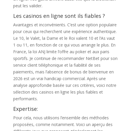
peut les valider.
Les casinos en ligne sont ils fiables ?
Avantages et inconvénients. C’est une option populaire
pour ceux qui recherchent une expérience authentique.
Le 10, le Valet, la Dame et le Roi valent 10 et l’As vaut
1 ou 11, en fonction de ce qui vous arrange le plus. En
France, la loi ANJ limite l’offre au poker et aux paris
sportifs. Je continue de recommander NetBet pour son
service client téléphonique et la fiabilité de ses
paiements, mais l’absence de bonus de bienvenue en
2026 est un vrai handicap commercial. Après une
analyse approfondie basée sur ces critères, voici notre
sélection des casinos en ligne les plus fiables et
performants.
Expertise:
Pour cela, nous utilisons l’ensemble des méthodes
proposées, comme notamment. Voici un aperçu des