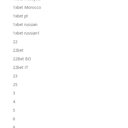
1xbet Morocco
1xbet pt
1xbet russian
1xbet russian1
22
22bet
22Bet BD
22bet IT
23
25
3
4
5
6
9