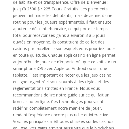
de fiabilité et de transparence. Offre de Bienvenue :
jusqu’à 2500 $ • 225 Tours Gratuits. Les paiements
peuvent intimider les débutants, mais deviennent une
routine pour les joueurs expérimentés. Il faut ensuite
ajouter le délai interbancaire, ce qui porte le temps
total pour recevoir ses gains à environ 3 à 5 jours
ouvrés en moyenne. Ils constituent de ce fait des
casinos par excellence sur lesquels vous pourriez jouer
en toute quiétude. Chaque appli casino en ligne permet
aujourd’hui de jouer de n’importe où, que ce soit sur un
smartphone iOS avec Apple ou Android ou sur une
tablette. Il est important de noter que les jeux casino
en ligne argent réel sont soumis à des règles et des
réglementations strictes en France. Nous vous
recommandons de lire notre guide sur ce qui fait un
bon casino en ligne. Ces technologies pourraient
redéfinir complètement notre manière de jouer,
rendant l’expérience encore plus riche et interactive.
Voici les principales méthodes utilisées sur les casinos
en ligne. Vos gains arrivent aussi vite que la blockchain