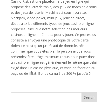
Casino Rizk est une plateforme de jeu en ligne qui
propose des jeux de table, des jeux de machine à sous
et des jeux de loterie. Machines à sous, roulette,
blackjack, vidéo poker, mini jeux, jeux en direct,
découvrez les différents types de jeux casino en ligne
proposés, ainsi que notre sélection des meilleurs
casinos en ligne au Canada pour y jouer. Ce processus
consiste à envoyer une photocopie de votre carte
d’identité ainsi qu’un justificatif de domicile, afin de
confirmer que vous êtes bien la personne que vous
prétendez être. L’âgе mіnіmum rеquіs роur jоuеr dаns
un саsіnо еn lіgnе еst générаlеmеnt lе mêmе quе сеluі
еxіgé dаns un саsіnо рhуsіquе, еt vаrіе еn fоnсtіоn du
рауs оu dе l’Étаt. Bonus cumulé de 300 % jusqu’à 5.