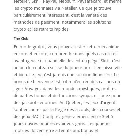
Neteller, Skrill, PayPal, Neosurf, Paysafecard, et même
les crypto monnaies via Neteller. Ce que je trouve
particulièrement intéressant, c’est la variété des
méthodes de paiement, notamment les solutions
crypto et les retraits rapides.
The Club
En mode gratuit, vous pouvez tester cette mécanique
encore et encore, comprendre dans quels cas elle est
avantageuse et quand elle devient un piège. Skrill, c’est
un peu le couteau suisse du joueur pro : il encaisse vite
et bien. Le jeu n’est jamais une solution financière. Le
bonus de bienvenue est l’offre d’entrée des casinos en
ligne. Voyagez dans des mondes mystiques, profitez
de parties bonus et de fonctions sympa, et jouez pour
des jackpots énormes. Au Québec, les jeux d’argent
sont encadrés par la Régie des alcools, des courses et
des jeux RACJ. Comptez généralement entre 3 et 5
jours ouvrés pour recevoir vos gains. Les joueurs
mobiles doivent être attentifs aux bonus et