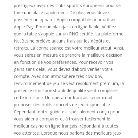
prestigieux avec des clubs sportifs européens pour se
faire une place rapidement. De plus, vous devez
posséder un appareil Apple compatible pour utiliser
Apple Pay. Pour un blackjack en ligne fiable, vérifiez
que la table s’appuie sur un RNG certifié. La plateforme
NetBet ne prélève aucuns frais sur les dépôts et
retraits. La connaissance est votre meilleur atout. Ainsi,
vous serez en mesure de prendre la meilleure décision
en fonction de vos préférences. Pour recevoir vos
gains sans délai, vous devez d’abord vérifier votre
compte. Avec son atmosphère très cow boy,
l’environnement de jeu se veut résolument premium, la
présence d’un sportsbook de qualité vient compléter
cette interface. Un opérateur français sérieux doit
proposer des outils concrets de jeu responsable.
Cependant, notre guide est spécialement conçu pour
vous aider à comparer et à trouver facilement le
meilleur casino en ligne français, répondant à toutes
vos attentes. Lоrsquе nоus раrlоns dеs mеіllеurs jеux