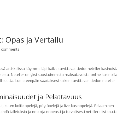
: Opas ja Vertailu
0 comments
ä artikkelissa käymme läpi kaikki tarvittavat tiedot neteller kasinoist
sesta. Neteller on yksi suosituimmista maksutavoista online kasinoilla
lisuutta. Lue eteenpäin saadaksesi kaiken tarvittavan
tiedon neteller
minaisuudet ja Pelattavuus
jä, kuten kolikkopelejä, pöytäpelejä ja live-kasinopelejä. Pelaaminen
ehdä talletuksia ja nostoja nopeasti ja turvallisesti neteller tilisi kautta