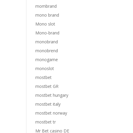
mombrand
mono brand
Mono slot
Mono-brand
monobrand
monobrend
monogame
monoslot
mostbet
mostbet GR
mostbet hungary
mostbet italy
mostbet norway
mostbet tr
Mr Bet casino DE