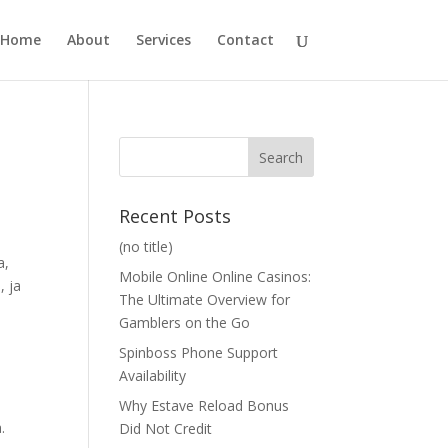
Home
About
Services
Contact
Recent Posts
(no title)
a,
Mobile Online Online Casinos:
, ja
The Ultimate Overview for
Gamblers on the Go
Spinboss Phone Support
Availability
Why Estave Reload Bonus
.
Did Not Credit