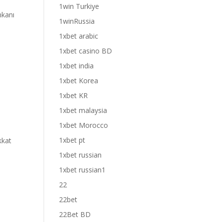
1win Turkiye
mkanı
1winRussia
1xbet arabic
1xbet casino BD
1xbet india
1xbet Korea
1xbet KR
1xbet malaysia
1xbet Morocco
1xbet pt
kkat
1xbet russian
1xbet russian1
22
22bet
22Bet BD