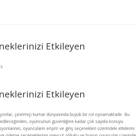
eklerinizi Etkileyen
ts
eklerinizi Etkileyen
syonlar, çevrimiçi kumar dünyasında büyük bir rol oynamaktadır. Bu
 edileceğinden, oyuncunun güvenliğine kadar çok sayıda konuyu
larının, oyuncuların erişim ve giriş seçenekleri üzerindeki etkilerini
ngi ödeme seçeneklerinin mevcut olduğu ve bunun oyuncular üzerinde