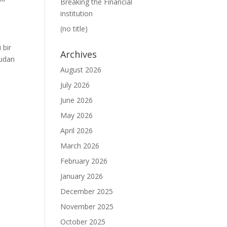
Breaking the Financial
institution
(no title)
 bir
Archives
rudan
August 2026
July 2026
June 2026
May 2026
April 2026
March 2026
February 2026
January 2026
December 2025
November 2025
October 2025