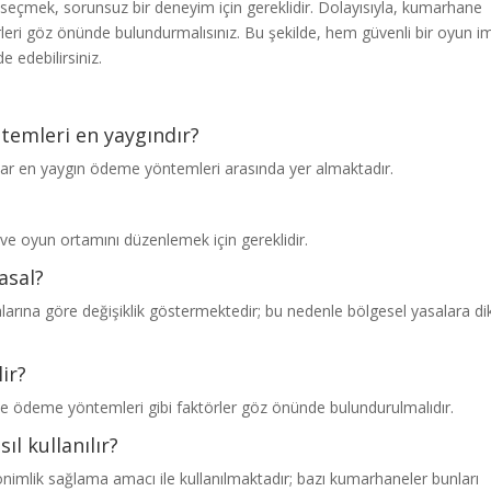
seçmek, sorunsuz bir deneyim için gereklidir. Dolayısıyla, kumarhane
rleri göz önünde bulundurmalısınız. Bu şekilde, hem güvenli bir oyun i
e edebilirsiniz.
emleri en yaygındır?
ralar en yaygın ödeme yöntemleri arasında yer almaktadır.
ve oyun ortamını düzenlemek için gereklidir.
asal?
larına göre değişiklik göstermektedir; bu nedenle bölgesel yasalara di
ir?
 ve ödeme yöntemleri gibi faktörler göz önünde bulundurulmalıdır.
l kullanılır?
nonimlik sağlama amacı ile kullanılmaktadır; bazı kumarhaneler bunları