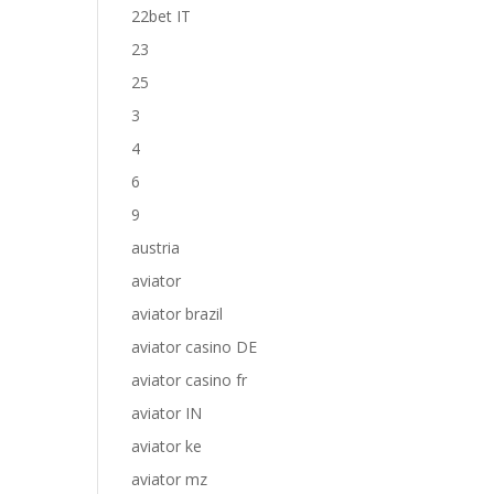
22bet IT
23
25
3
4
6
9
austria
aviator
aviator brazil
aviator casino DE
aviator casino fr
aviator IN
aviator ke
aviator mz