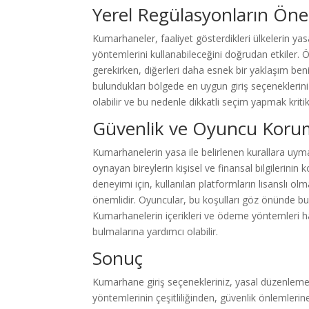
Yerel Regülasyonların Ön
Kumarhaneler, faaliyet gösterdikleri ülkelerin ya
yöntemlerini kullanabileceğini doğrudan etkiler. Ö
gerekirken, diğerleri daha esnek bir yaklaşım ben
bulundukları bölgede en uygun giriş seçeneklerini
olabilir ve bu nedenle dikkatli seçim yapmak krit
Güvenlik ve Oyuncu Koru
Kumarhanelerin yasa ile belirlenen kurallara uym
oynayan bireylerin kişisel ve finansal bilgilerin
deneyimi için, kullanılan platformların lisanslı ol
önemlidir. Oyuncular, bu koşulları göz önünde bu
Kumarhanelerin içerikleri ve ödeme yöntemleri hak
bulmalarına yardımcı olabilir.
Sonuç
Kumarhane giriş seçenekleriniz, yasal düzenleme
yöntemlerinin çeşitliliğinden, güvenlik önlemlerin