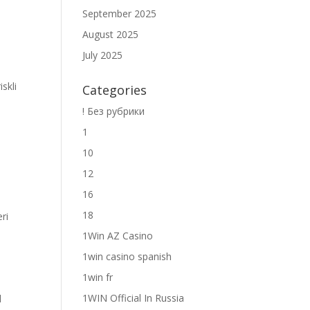
September 2025
August 2025
July 2025
skli
Categories
! Без рубрики
1
10
12
16
18
ri
1Win AZ Casino
1win casino spanish
1win fr
1WIN Official In Russia
l