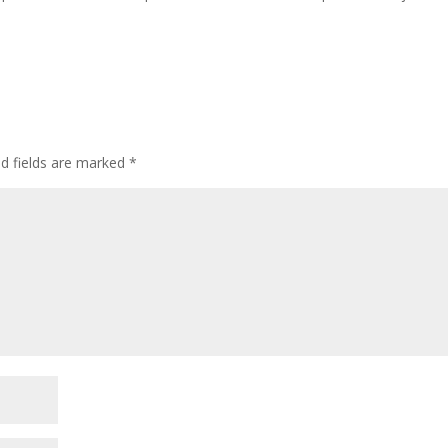
ed fields are marked
*