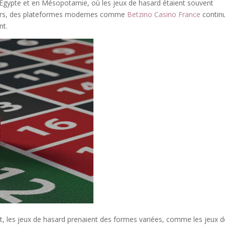
n Égypte et en Mésopotamie, où les jeux de hasard étaient souvent
s jours, des plateformes modernes comme
Betzino Casino France
contin
nt.
ent, les jeux de hasard prenaient des formes variées, comme les jeux d