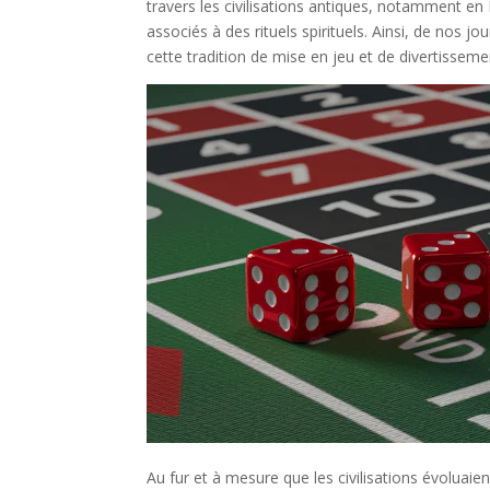
travers les civilisations antiques, notamment e
associés à des rituels spirituels. Ainsi, de no
cette tradition de mise en jeu et de divertisseme
Au fur et à mesure que les civilisations évoluai