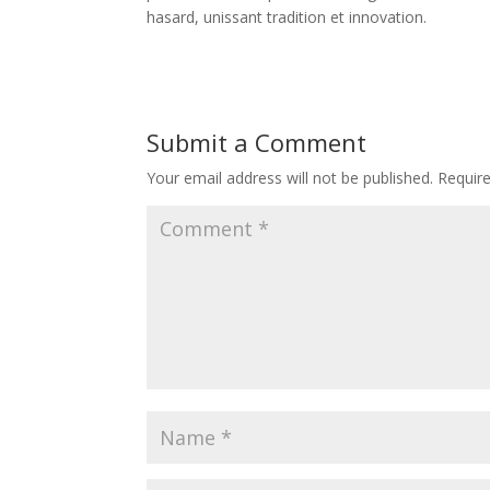
hasard, unissant tradition et innovation.
Submit a Comment
Your email address will not be published.
Requir