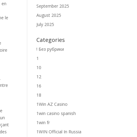
é en
September 2025
August 2025
me le
July 2025
Categories
e
! Без рубрики
oire
1
10
12
.
ontre
16
18
1Win AZ Casino
le
1win casino spanish
 un
1win fr
rçant
 des
1WIN Official In Russia