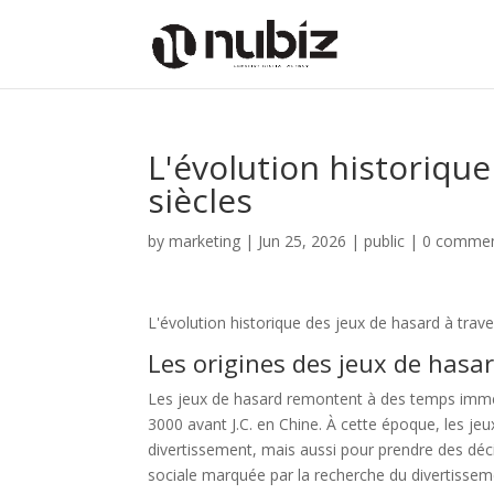
L'évolution historique
siècles
by
marketing
|
Jun 25, 2026
|
public
|
0 comme
L'évolution historique des jeux de hasard à traver
Les origines des jeux de hasa
Les jeux de hasard remontent à des temps immém
3000 avant J.C. en Chine. À cette époque, les jeu
divertissement, mais aussi pour prendre des déci
sociale marquée par la recherche du divertissem