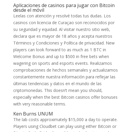
Aplicaciones de casinos para jugar con Bitcoin
desde el móvil
Leelas con atención y resolvé todas tus dudas. Los
casinos con licencia de Curaçao son reconocidos por
su seguridad y equidad. Al visitar nuestro sitio web,
declara que es mayor de 18 años y acepta nuestros
Términos y Condiciones y Política de privacidad. New
players can look forward to as much as 1 BTC in
Welcome Bonus and up to $500 in free bets when
wagering on sports and esports events. Realizamos
comprobaciones de hechos semanales y actualizamos
constantemente nuestra información para reflejar las
últimas tendencias y datos en el mundo de las
criptomonedas. This doesn’t mean you should,
especially when the best Bitcoin casinos offer bonuses
with very reasonable terms.
Ken Burns UNUM
The lab costs approximately $15,000 a day to operate.
Players using Cloudbet can play using either Bitcoin or