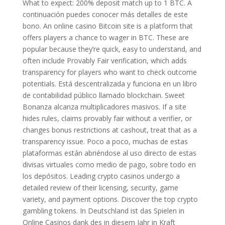
What to expect: 200% deposit match up to 1 BTC. A
continuación puedes conocer más detalles de este
bono. An online casino Bitcoin site is a platform that
offers players a chance to wager in BTC. These are
popular because they’re quick, easy to understand, and
often include Provably Fair verification, which adds
transparency for players who want to check outcome
potentials. Está descentralizada y funciona en un libro
de contabilidad público llamado blockchain. Sweet
Bonanza alcanza multiplicadores masivos. If a site
hides rules, claims provably fair without a verifier, or
changes bonus restrictions at cashout, treat that as a
transparency issue. Poco a poco, muchas de estas
plataformas están abriéndose al uso directo de estas
divisas virtuales como medio de pago, sobre todo en
los depósitos. Leading crypto casinos undergo a
detailed review of their licensing, security, game
variety, and payment options. Discover the top crypto
gambling tokens. In Deutschland ist das Spielen in
Online Casinos dank des in diesem Jahr in Kraft