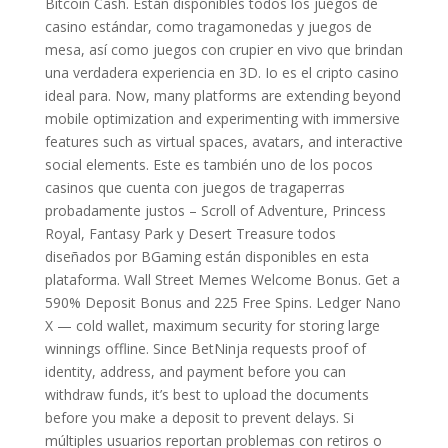
Bitcoin Cash. Están disponibles todos los juegos de
casino estándar, como tragamonedas y juegos de
mesa, así como juegos con crupier en vivo que brindan
una verdadera experiencia en 3D. Io es el cripto casino
ideal para. Now, many platforms are extending beyond
mobile optimization and experimenting with immersive
features such as virtual spaces, avatars, and interactive
social elements. Este es también uno de los pocos
casinos que cuenta con juegos de tragaperras
probadamente justos – Scroll of Adventure, Princess
Royal, Fantasy Park y Desert Treasure todos
diseñados por BGaming están disponibles en esta
plataforma. Wall Street Memes Welcome Bonus. Get a
590% Deposit Bonus and 225 Free Spins. Ledger Nano
X — cold wallet, maximum security for storing large
winnings offline. Since BetNinja requests proof of
identity, address, and payment before you can
withdraw funds, it’s best to upload the documents
before you make a deposit to prevent delays. Si
múltiples usuarios reportan problemas con retiros o