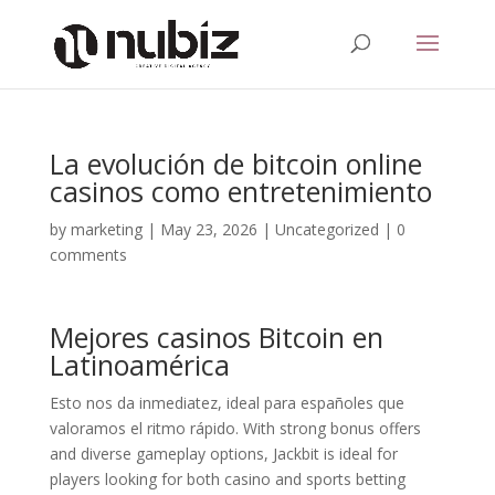
La evolución de bitcoin online
casinos como entretenimiento
by
marketing
|
May 23, 2026
|
Uncategorized
|
0
comments
Mejores casinos Bitcoin en
Latinoamérica
Esto nos da inmediatez, ideal para españoles que
valoramos el ritmo rápido. With strong bonus offers
and diverse gameplay options, Jackbit is ideal for
players looking for both casino and sports betting