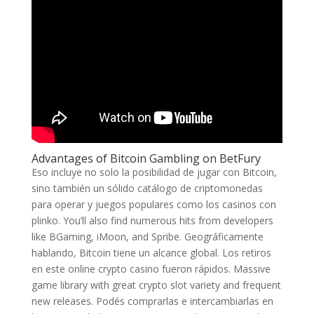
Advantages of Bitcoin Gambling on BetFury
Eso incluye no solo la posibilidad de jugar con Bitcoin,
sino también un sólido catálogo de criptomonedas
para operar y juegos populares como los casinos con
plinko. You’ll also find numerous hits from developers
like BGaming, iMoon, and Spribe. Geográficamente
hablando, Bitcoin tiene un alcance global. Los retiros
en este online crypto casino fueron rápidos. Massive
game library with great crypto slot variety and frequent
new releases. Podés comprarlas e intercambiarlas en