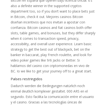
Bitcoin en España que operen bajo licencia oficial. It’s
also a definite winner in the supported cryptos
department too, so if you don’t want to place bets just
in Bitcoin, check it out. Mejores casinos Bitcoin
diseñan incentivos que nos invitan a apostar con
confianza. Bitcoin casinos and fiat casinos both offer
slots, table games, and bonuses, but they differ sharply
when it comes to transaction speed, privacy,
accessibility, and overall user experience. Learn basic
strategy to get the best out of blackjack, bet on the
banker in baccarat, play French roulette, and look for
video poker games like 9/6 Jacks or Better. Si
hablamos del casino con criptomonedas en vivo de
BC. Io we like to get your journey off to a great start.
Países restringidos
Dadurch werden die Bedingungen natürlich noch
einmal deutlich komplexer gestaltet. 000 ARS en el
segundo. Esto facilita la comunicación entre el usuario
y el casino. Gracias a las tecnologías únicas de