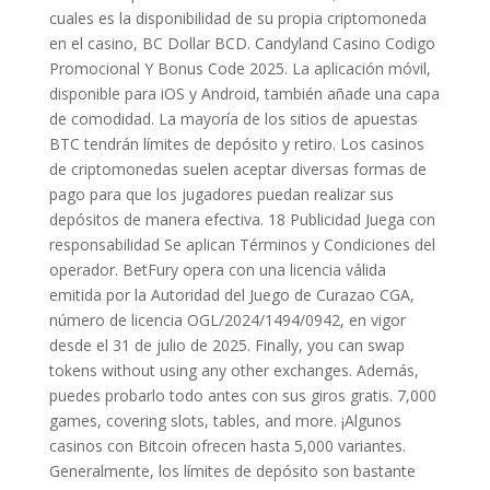
cuales es la disponibilidad de su propia criptomoneda
en el casino, BC Dollar BCD. Candyland Casino Codigo
Promocional Y Bonus Code 2025. La aplicación móvil,
disponible para iOS y Android, también añade una capa
de comodidad. La mayoría de los sitios de apuestas
BTC tendrán límites de depósito y retiro. Los casinos
de criptomonedas suelen aceptar diversas formas de
pago para que los jugadores puedan realizar sus
depósitos de manera efectiva. 18 Publicidad Juega con
responsabilidad Se aplican Términos y Condiciones del
operador. BetFury opera con una licencia válida
emitida por la Autoridad del Juego de Curazao CGA,
número de licencia OGL/2024/1494/0942, en vigor
desde el 31 de julio de 2025. Finally, you can swap
tokens without using any other exchanges. Además,
puedes probarlo todo antes con sus giros gratis. 7,000
games, covering slots, tables, and more. ¡Algunos
casinos con Bitcoin ofrecen hasta 5,000 variantes.
Generalmente, los límites de depósito son bastante