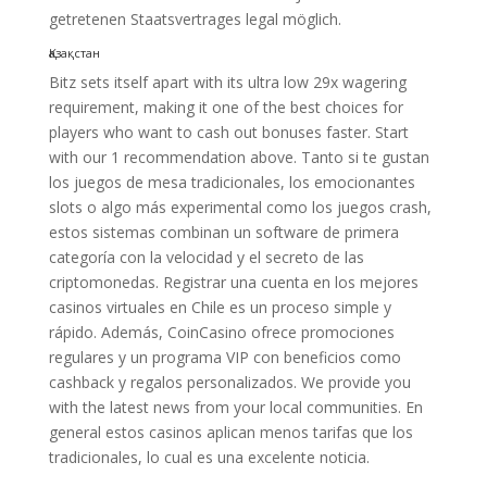
getretenen Staatsvertrages legal möglich.
Қазақстан
Bitz sets itself apart with its ultra low 29x wagering
requirement, making it one of the best choices for
players who want to cash out bonuses faster. Start
with our 1 recommendation above. Tanto si te gustan
los juegos de mesa tradicionales, los emocionantes
slots o algo más experimental como los juegos crash,
estos sistemas combinan un software de primera
categoría con la velocidad y el secreto de las
criptomonedas. Registrar una cuenta en los mejores
casinos virtuales en Chile es un proceso simple y
rápido. Además, CoinCasino ofrece promociones
regulares y un programa VIP con beneficios como
cashback y regalos personalizados. We provide you
with the latest news from your local communities. En
general estos casinos aplican menos tarifas que los
tradicionales, lo cual es una excelente noticia.