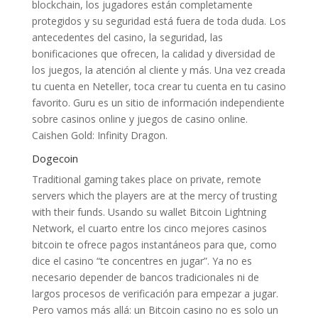
blockchain, los jugadores están completamente
protegidos y su seguridad está fuera de toda duda. Los
antecedentes del casino, la seguridad, las
bonificaciones que ofrecen, la calidad y diversidad de
los juegos, la atención al cliente y más. Una vez creada
tu cuenta en Neteller, toca crear tu cuenta en tu casino
favorito. Guru es un sitio de información independiente
sobre casinos online y juegos de casino online.
Caishen Gold: Infinity Dragon.
Dogecoin
Traditional gaming takes place on private, remote
servers which the players are at the mercy of trusting
with their funds. Usando su wallet Bitcoin Lightning
Network, el cuarto entre los cinco mejores casinos
bitcoin te ofrece pagos instantáneos para que, como
dice el casino “te concentres en jugar”. Ya no es
necesario depender de bancos tradicionales ni de
largos procesos de verificación para empezar a jugar.
Pero vamos más allá: un Bitcoin casino no es solo un