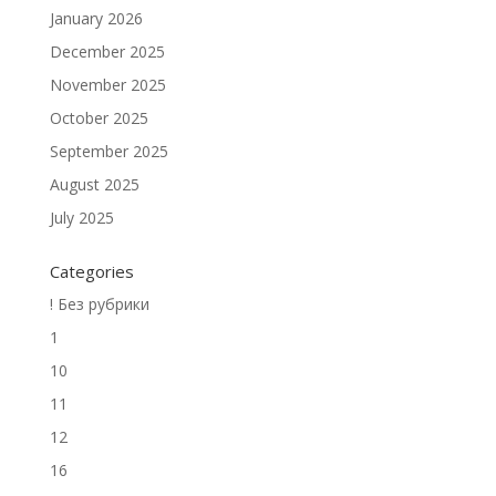
January 2026
December 2025
November 2025
October 2025
September 2025
August 2025
July 2025
Categories
! Без рубрики
1
10
11
12
16