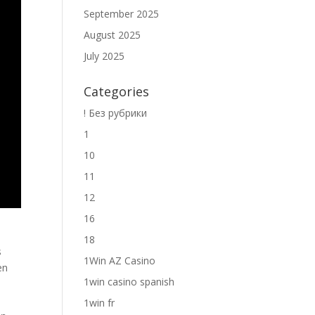
September 2025
August 2025
July 2025
Categories
! Без рубрики
1
10
11
12
16
18
s
1Win AZ Casino
en
1win casino spanish
1win fr