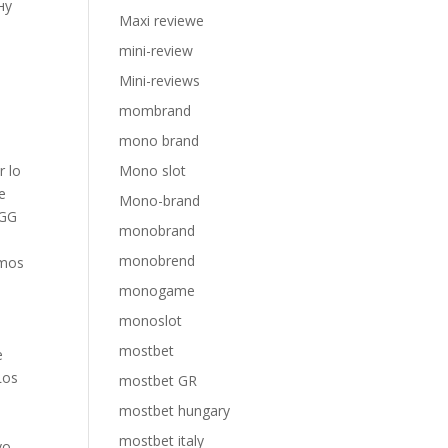
ну
Maxi reviewe
mini-review
Mini-reviews
mombrand
mono brand
Mono slot
r lo
e
Mono-brand
 GG
monobrand
monobrend
emos
monogame
monoslot
mostbet
e
Los
mostbet GR
mostbet hungary
mostbet italy
vo