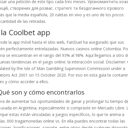
lizar una petición de este tipo cada tres meses. Урізноманітніть кож
цій, створених для розваг, стратегії та бездоганного ігрового
 que la media española, 20 ruletas en vivo y es uno de los pocos
cantidad de las retiradas.
 la Coolbet app
de la app móvil hasta el sitio web, FanDuel ha asegurado que sus
tén perfectamente entrelazadas. Nuevos casinos online Colombia. Po
tina se encuentran en el rango del 93% al 98%. Aquí llegamos a otro d
evas tendencias en el juego online: la interacción social. Disclaimer:
egulated by the Isle of Man Gambling Supervision Commission under a
ations Act 2001 on 15 October 2020. Por eso en esta guía te contar
es y cómo acceder a ellos.
Qué son y cómo encontrarlos
era de aumentar tus oportunidades de ganar y prolongar tu tiempo d
y usada en Argentina, especialmente si compraste en Mercado Libre. 
que estas están vinculadas a juegos específicos, lo que te anima a
ías. 000 tragamonedas online vs. En ella puedes encontrar todas las
iones, bonificaciones, soporte, entre otros desde cualquier dispositi