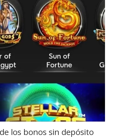
de los bonos sin depósito