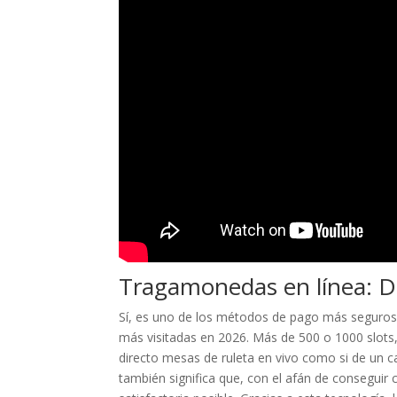
Tragamonedas en línea: D
Sí, es uno de los métodos de pago más seguros.
más visitadas en 2026. Más de 500 o 1000 slots
directo mesas de ruleta en vivo como si de un ca
también significa que, con el afán de conseguir 