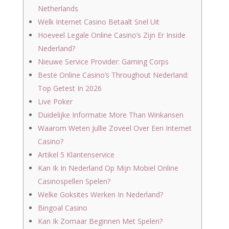
Netherlands
Welk Internet Casino Betaalt Snel Uit
Hoeveel Legale Online Casino’s Zijn Er Inside
Nederland?
Nieuwe Service Provider: Gaming Corps
Beste Online Casino’s Throughout Nederland:
Top Getest In 2026
Live Poker
Duidelijke Informatie More Than Winkansen
Waarom Weten Jullie Zoveel Over Een Internet
Casino?
Artikel 5 Klantenservice
Kan Ik In Nederland Op Mijn Mobiel Online
Casinospellen Spelen?
Welke Goksites Werken In Nederland?
Bingoal Casino
Kan Ik Zomaar Beginnen Met Spelen?