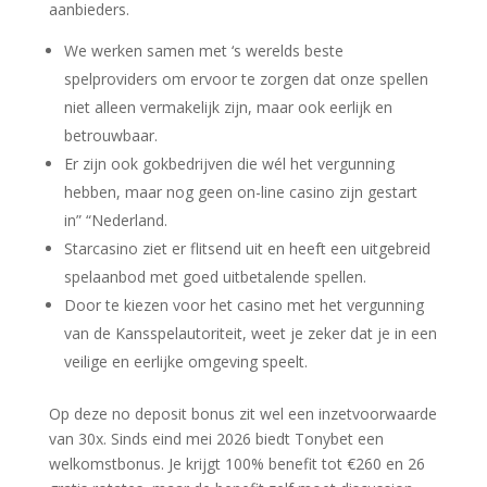
aanbieders.
We werken samen met ‘s werelds beste
spelproviders om ervoor te zorgen dat onze spellen
niet alleen vermakelijk zijn, maar ook eerlijk en
betrouwbaar.
Er zijn ook gokbedrijven die wél het vergunning
hebben, maar nog geen on-line casino zijn gestart
in” “Nederland.
Starcasino ziet er flitsend uit en heeft een uitgebreid
spelaanbod met goed uitbetalende spellen.
Door te kiezen voor het casino met het vergunning
van de Kansspelautoriteit, weet je zeker dat je in een
veilige en eerlijke omgeving speelt.
Op deze no deposit bonus zit wel een inzetvoorwaarde
van 30x. Sinds eind mei 2026 biedt Tonybet een
welkomstbonus. Je krijgt 100% benefit tot €260 en 26