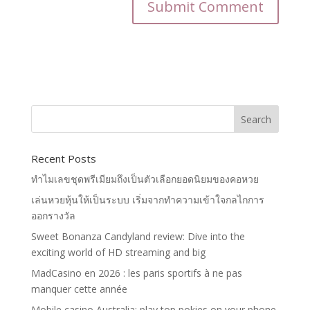
Recent Posts
ทำไมเลขชุดพรีเมียมถึงเป็นตัวเลือกยอดนิยมของคอหวย
เล่นหวยหุ้นให้เป็นระบบ เริ่มจากทำความเข้าใจกลไกการ
ออกรางวัล
Sweet Bonanza Candyland review: Dive into the
exciting world of HD streaming and big
MadCasino en 2026 : les paris sportifs à ne pas
manquer cette année
Mobile casino Australia: play top pokies on your phone