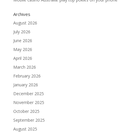
Archives
August 2026
July 2026
June 2026
May 2026
April 2026
March 2026
February 2026
January 2026
December 2025
November 2025
October 2025
September 2025
August 2025