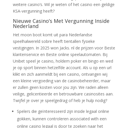
weitere casino’s. Wil je weten of het casino een geldige
KSA-vergunning heeft?
Nieuwe Casino’s Met Vergunning Inside
Nederland
Het moon boot komt uit para Nederlandse
speelhalwereld sobre heeft tientallen fysieke
vestigingen. In 2025 won Jacks. nl de prijzen voor Beste
klantenservice en Beste online speelautomaten. Bij
Unibet speel je casino, holdem poker en bingo en wed
je op sport binnen hetzelfde account. Als u op een url
klikt en zich aanmeldt bij een casino, ontvangen wij
een kleine vergoeding van de casinobeheerder, maar
er zullen geen kosten voor jou zijn. We raden alleen
veilige, gelicentieerde en betrouwbare casinosites aan.
Twijfel je over je speelgedrag of heb je hulp nodig?
Spelers die geïnteresseerd zijn inside legaal online
gokken, kunnen controleren associated with een
online casino legaal is door te zoeken naar het