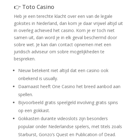
👉 Toto Casino
Heb je een terechte klacht over een van de legale
goksites in Nederland, dan kom je daar vrijwel altijd uit
in overleg achieved het casino. Kom je er toch niet
samen uit, dan word je in elk geval beschermd door
sobre wet. Je kan dan contact opnemen met een
juridisch adviseur om sobre mogelijkheden te
bespreken.
Nieuw betekent niet altijd dat een casino ook
onbekend is usually.
Daarnaast heeft One Casino het breed aanbod aan
spellen.
Bijvoorbeeld gratis speelgeld involving gratis spins
op een gokkast.
Gokkasten durante videoslots zijn besonders
populair onder Nederlandse spelers, met titels zoals
Starburst, Gonzo’s Quest en Publication of Dead.