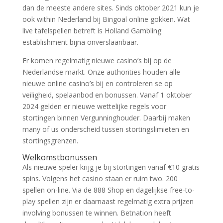
dan de meeste andere sites. Sinds oktober 2021 kun je
ook within Nederland bij Bingoal online gokken. Wat
live tafelspellen betreft is Holland Gambling
establishment bijna onverslaanbaar.
Er komen regelmatig nieuwe casino’s bij op de
Nederlandse markt. Onze authorities houden alle
nieuwe online casino’s bij en controleren se op
veiligheid, spelaanbod en bonussen. Vanaf 1 oktober
2024 gelden er nieuwe wettelijke regels voor
stortingen binnen Vergunninghouder. Daarbij maken
many of us onderscheid tussen stortingslimieten en
stortingsgrenzen.
Welkomstbonussen
Als nieuwe speler krijg je bij stortingen vanaf €10 gratis
spins. Volgens het casino staan er ruim two. 200
spellen on-line. Via de 888 Shop en dagelijkse free-to-
play spellen zijn er daarnaast regelmatig extra prijzen
involving bonussen te winnen. Betnation heeft