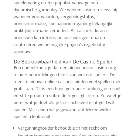
speelervaring en zijn populair vanwege hun
dynamische gameplay. We werken casino reviews bij
wanneer voorwaarden, vergunningstatus,
bonusinformatie, spelaanbod regarding belangrijke
praktijkinformatie verandert. Bij casino’s durante
bonussen kan informatie snel wijzigen, daarom
controleren we belangrijke pagina’s regelmatig
opnieuw.
De Betrouwbaarheid Van De Casino Spellen
Een nadeel kan zijn dat een nieuw online casino nog
minder beoordelingen heeft van weitere spelers. De
meeste nieuwe online casino’s bieden veel spellen ook
gratis aan. Dit is een handige manier omkring een spel
eerst te proberen sobre de regels ght leren. Zo weet je
beter wat je doet als je later achieved echt geld wilt
spelen. Misschien wil je gewoon ontdekken welke
spellen u leuk vindt.
Vergunninghouder behoudt zich het recht om
limieten/grenzen operative het Spelersaccount ght