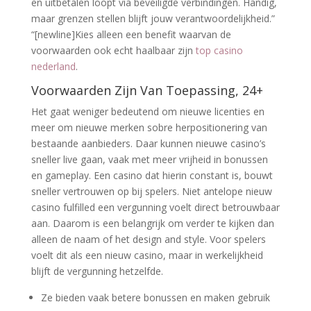
en uitbetalen loopt via beveiligde verbindingen. Handig,
maar grenzen stellen blijft jouw verantwoordelijkheid.”
“[newline]Kies alleen een benefit waarvan de
voorwaarden ook echt haalbaar zijn
top casino
nederland
.
Voorwaarden Zijn Van Toepassing, 24+
Het gaat weniger bedeutend om nieuwe licenties en
meer om nieuwe merken sobre herpositionering van
bestaande aanbieders. Daar kunnen nieuwe casino’s
sneller live gaan, vaak met meer vrijheid in bonussen
en gameplay. Een casino dat hierin constant is, bouwt
sneller vertrouwen op bij spelers. Niet antelope nieuw
casino fulfilled een vergunning voelt direct betrouwbaar
aan. Daarom is een belangrijk om verder te kijken dan
alleen de naam of het design and style. Voor spelers
voelt dit als een nieuw casino, maar in werkelijkheid
blijft de vergunning hetzelfde.
Ze bieden vaak betere bonussen en maken gebruik