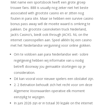
Met name een sportsbook heeft een grote groep
trouwe fans. 888 is usually nog zeker niet het beste
associated with grootste casino en er zitten nog
fouten in para site. Maar se hebben een survive casino
bonus pass away wél de moeite waard is omkring te
pakken. De grootste casinoketen truck Nederland,
Jack’s Casino’s, biedt ook through JACKS. NL on the
internet casinospellen aan. Speel alléén bij een casino
met het Nederlandse vergunning voor online gokken.
Om te voldoen aan para Nederlandse wet- sobre
regelgeving hebben wij informatie van u nodig
betreft doorway jou gemaakte stortingen op je
consideration.
Dit kan vooral voor nieuwe spelers een obstakel zijn.
2. 2 Betnation behoudt zich het recht voor om deze
Algemene Voorwaarden operative elk moment
eenzijdig te wijzigen.
In juni 2026 zijn er in totaal 30 legale on the internet