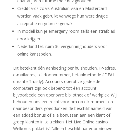
daar al jaren fulltime mee bezighouden.
Creditcards zoals Australian visa en Mastercard
worden vaak gebruikt vanwege hun wereldwijde
acceptatie en gebruiksgemak.
In modell kun je emergeny room zelfs een strafblad
door krijgen.
Nederland telt ruim 30 vergunninghouders voor
online kansspelen.
Dit betekent één aanbieding per huishouden, IP-adres,
e-mailadres, telefoonnummer, betaalmethode (iDEAL
durante Trustly). Accounts operative gedeelde
computers zijn ook beperkt tot één account,
bijvoorbeeld een openbare bibliotheek of werkplek. Wij
behouden ons een recht voor om op elk moment en
naar besonders goeddunken de beschikbaarheid van
een added bonus of alle bonussen aan een klant of
groep klanten in te trekken. Het Live Online casino
Welkomstpakket is” “alleen beschikbaar voor nieuwe