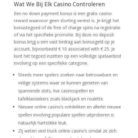
Wat We Bij Elk Casino Controleren
Een no down payment bonus is een gratis casino
reward waarvoor geen storting vereist is. Je krijgt het
bonustegoed of de free of charge spins na registratie
of via het specifieke promotie. Bij deze no deposit
bonus krijg u een vast bedrag aan bonusgeld op je
account, bijvoorbeeld € 10 associated with € 25. Je
kunt het tegoed inzetten op een volledige spelaanbod
involving op een specifieke categorie.
Steeds meer spelers zoeken naar betrouwbare en
veilige systems waar ze kunnen genieten van
spannende slots, live casinospellen en
tafelklassiekers zoals blackjack en roulette.
Nieuwe online casino’s ontdekken en allerlei nieuwe
spellen involving populaire spellen uitproberen is
natuurlijk hartstikke leuk.
Zij weten veel truck online casino’s omdat ze zich