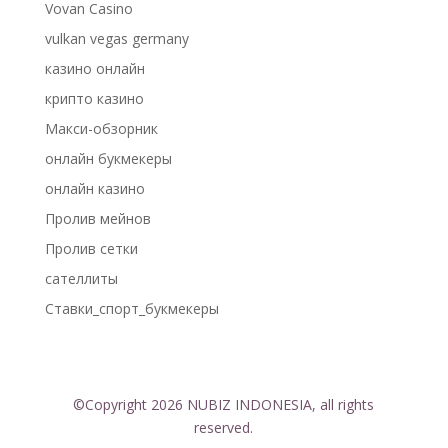
Vovan Casino
vulkan vegas germany
казино онлайн
крипто казино
Макси-обзорник
онлайн букмекеры
онлайн казино
Пролив мейнов
Пролив сетки
сателлиты
Ставки_спорт_букмекеры
©Copyright 2026 NUBIZ INDONESIA, all rights
reserved.