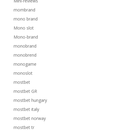
Mini-reviews
mombrand
mono brand
Mono slot
Mono-brand
monobrand
monobrend
monogame
monoslot
mostbet
mostbet GR
mostbet hungary
mostbet italy
mostbet norway
mostbet tr