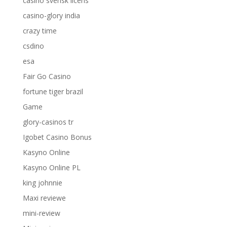
casino svensk licens
casino-glory india
crazy time
csdino
esa
Fair Go Casino
fortune tiger brazil
Game
glory-casinos tr
Igobet Casino Bonus
Kasyno Online
Kasyno Online PL
king johnnie
Maxi reviewe
mini-review