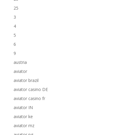
25
3
4
5
6
9
austria
aviator
aviator brazil
aviator casino DE
aviator casino fr
aviator IN
aviator ke
aviator mz
aviator ng