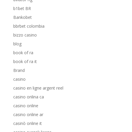
b1bet BR
Bankobet
bbrbet colombia
bizzo casino
blog
book of ra
book of ra it
Brand
casino
casino en ligne argent reel
casino onlina ca
casino online
casino online ar
casinò online it