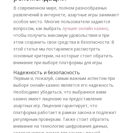
В современном мире, полном разнообразных
развлечений в интернете, азартные игры занимают
особое место. Многие пользователи задаются
вопросом, как выбрать
лучшие онлайн казино
,
чтобы получить максимум удовольствия и при
этом сохранить свои средства в безопасности. В
этой статье мы постараемся рассмотреть
основные критерии, на которые стоит обратить
внимание при выборе платформы для игры.
Надежность и безопасность
Первым и, пожалуй, самым важным аспектом при
выборе онлайн казино является его надежность.
Необходимо убедиться, что выбранное вами
казино имеет лицензию на предоставление
азартных игр. Лицензия гарантирует, что
платформа работает в рамках закона и подлежит
регулярным проверкам. Также стоит обратить
внимание на технологию шифрования данных,
которая используется для защиты личной