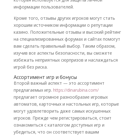
информации пользователей.
Кроме того, отзывы других игроков могут стать
хорошим источником информации о репутации
казино. Положительные отзывы и высокий рейтинг
на специализированных форумах и сайтах помогут
вам сделать правильный выбор. Таким образом,
изучив все аспекты безопасности, вы сможете
избежать неприятных сюрпризов и наслаждаться
игрой без риска.
Ассортимент игр и бонусы
Второй важный аспект — это ассортимент
предлагаемых игр.
https://dinarubina.com/
предлагает огромное разнообразие игровых
автоматов, карточных и настольных игр, которые
могут удовлетворить даже самых искушенных
игроков. Прежде чем регистрироваться, стоит
ознакомиться с каталогом доступных игр и
убедиться, что он соответствует вашим