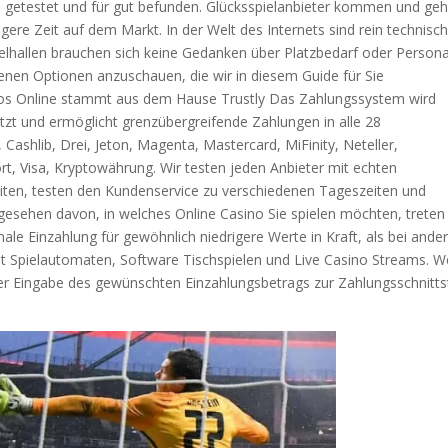
s getestet und für gut befunden. Glücksspielanbieter kommen und ge
ngere Zeit auf dem Markt. In der Welt des Internets sind rein technisc
ielhallen brauchen sich keine Gedanken über Platzbedarf oder Persona
enen Optionen anzuschauen, die wir in diesem Guide für Sie
nos Online stammt aus dem Hause Trustly Das Zahlungssystem wird
tzt und ermöglicht grenzübergreifende Zahlungen in alle 28
ashlib, Drei, Jeton, Magenta, Mastercard, MiFinity, Neteller,
fort, Visa, Kryptowährung. Wir testen jeden Anbieter mit echten
iten, testen den Kundenservice zu verschiedenen Tageszeiten und
gesehen davon, in welches Online Casino Sie spielen möchten, treten
ale Einzahlung für gewöhnlich niedrigere Werte in Kraft, als bei ande
it Spielautomaten, Software Tischspielen und Live Casino Streams. W
er Eingabe des gewünschten Einzahlungsbetrags zur Zahlungsschnittst