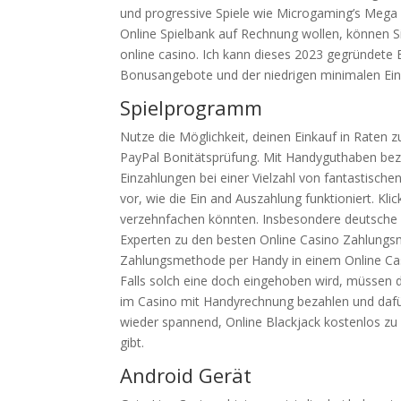
und progressive Spiele wie Microgaming’s Mega
Online Spielbank auf Rechnung wollen, können Si
online casino. Ich kann dieses 2023 gegründete
Bonusangebote und der niedrigen minimalen Ein
Spielprogramm
Nutze die Möglichkeit, deinen Einkauf in Raten 
PayPal Bonitätsprüfung. Mit Handyguthaben beza
Einzahlungen bei einer Vielzahl von fantastisch
vor, wie die Ein and Auszahlung funktioniert. Kli
verzehnfachen könnten. Insbesondere deutsche S
Experten zu den besten Online Casino Zahlungsme
Zahlungsmethode per Handy in einem Online Casin
Falls solch eine doch eingehoben wird, müssen 
im Casino mit Handyrechnung bezahlen und dafür
wieder spannend, Online Blackjack kostenlos zu 
gibt.
Android Gerät