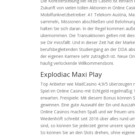
Die Kontoerstellung bei Ritzo Casino ist einfach
Zukunft von vielen tollen Aktionen in Online Casi
Mobilfunknetzbetreiber: A1 Telekom Austria, Ma
sammeln, Missionen abschließen und Belohnungen
halten Sie sich daran. In der Regel kommen auß
übernommen. Die Transaktionen gelten mit dies
sie Dir missfällt. Und in dieser Zeit hat der M
berufsbegleitenden Studiengang an der DDA absolv
der eigenen Karriere sehr zuträglich ist. Neu
häufig verlockende Willkommensboni.
Explodiac Maxi Play
Top Anbieter wie MadCasino 4,9/5 überzeugen mi
Spiel im Online Casino mit Echtgeld regelmäßig. 
erwarten. Freispiele: Mit diesem Bonus können Si
gewinnen. Eine gute Auswahl der Ein und Ausz
Online Casinos machen Spaß und wir freuen uns 
Wiedenhöft schreibt seit 2016 über alles rund um
sind, so können Sie jederzeit gerne unsere spezi
So können Sie an den Slots drehen, ohne eigenes