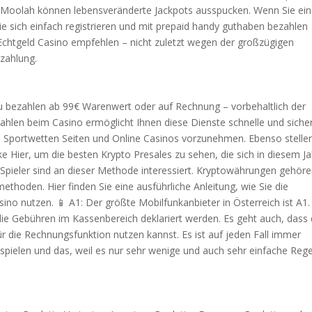
 Moolah können lebensveränderte Jackpots ausspucken. Wenn Sie ei
e sich einfach registrieren und mit prepaid handy guthaben bezahlen
 Echtgeld Casino empfehlen – nicht zuletzt wegen der großzügigen
zahlung.
zu bezahlen ab 99€ Warenwert oder auf Rechnung – vorbehaltlich der
hlen beim Casino ermöglicht Ihnen diese Dienste schnelle und siche
en Sportwetten Seiten und Online Casinos vorzunehmen. Ebenso stellen
cke Hier, um die besten Krypto Presales zu sehen, die sich in diesem Ja
pieler sind an dieser Methode interessiert. Kryptowährungen gehöre
thoden. Hier finden Sie eine ausführliche Anleitung, wie Sie die
o nutzen. 📱 A1: Der größte Mobilfunkanbieter in Österreich ist A1.
die Gebühren im Kassenbereich deklariert werden. Es geht auch, dass
 die Rechnungsfunktion nutzen kannst. Es ist auf jeden Fall immer
spielen und das, weil es nur sehr wenige und auch sehr einfache Reg