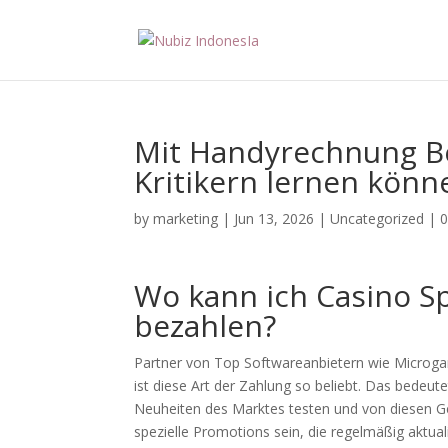
Mit Handyrechnung Be
Kritikern lernen könn
by
marketing
|
Jun 13, 2026
|
Uncategorized
|
Wo kann ich Casino S
bezahlen?
Partner von Top Softwareanbietern wie Microgam
ist diese Art der Zahlung so beliebt. Das bedeute
Neuheiten des Marktes testen und von diesen G
spezielle Promotions sein, die regelmäßig aktua