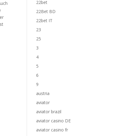
22bet
Auch
e
22Bet BD
er
22bet IT
st
23
25
3
4
5
6
9
austria
aviator
aviator brazil
aviator casino DE
aviator casino fr