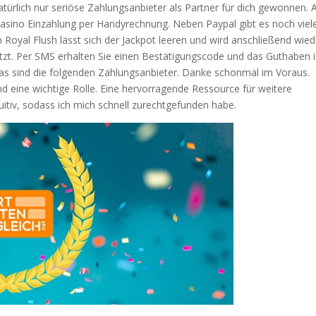
atürlich nur seriöse Zahlungsanbieter als Partner für dich gewonnen. 
 Casino Einzahlung per Handyrechnung. Neben Paypal gibt es noch viel
Royal Flush lässt sich der Jackpot leeren und wird anschließend wied
tzt. Per SMS erhalten Sie einen Bestätigungscode und das Guthaben i
Das sind die folgenden Zahlungsanbieter. Danke schonmal im Voraus.
d eine wichtige Rolle. Eine hervorragende Ressource für weitere
ntuitiv, sodass ich mich schnell zurechtgefunden habe.