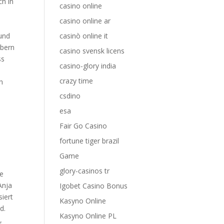
ch in
casino online
casino online ar
 und
casinò online it
ibern
casino svensk licens
ss
casino-glory india
crazy time
h
csdino
esa
Fair Go Casino
fortune tiger brazil
Game
glory-casinos tr
ue
Anja
Igobet Casino Bonus
siert
Kasyno Online
d.
Kasyno Online PL
,