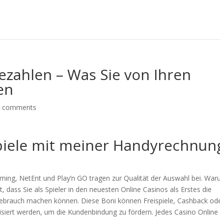
zahlen – Was Sie von Ihren
en
0 comments
piele mit meiner Handyrechnun
ing, NetEnt und Play’n GO tragen zur Qualität der Auswahl bei. Wa
t, dass Sie als Spieler in den neuesten Online Casinos als Erstes die
ebrauch machen können. Diese Boni können Freispiele, Cashback od
lisiert werden, um die Kundenbindung zu fördern. Jedes Casino Online