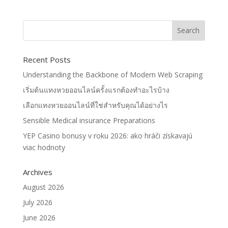
Recent Posts
Understanding the Backbone of Modern Web Scraping
เริ่มต้นแทงหวยออนไลน์ครั้งแรกต้องทำอะไรบ้าง
เลือกแทงหวยออนไลน์ที่ใช่สำหรับคุณได้อย่างไร
Sensible Medical insurance Preparations
YEP Casino bonusy v roku 2026: ako hráči získavajú
viac hodnoty
Archives
August 2026
July 2026
June 2026