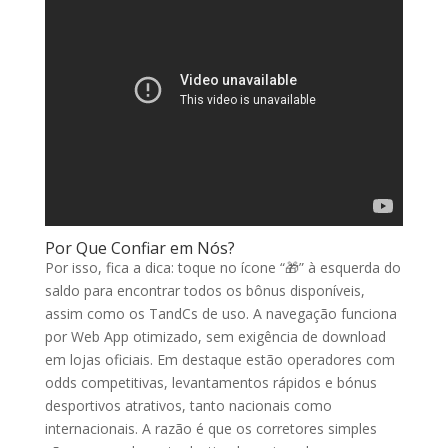
Por Que Confiar em Nós?
Por isso, fica a dica: toque no ícone “🎁” à esquerda do
saldo para encontrar todos os bônus disponíveis,
assim como os TandCs de uso. A navegação funciona
por Web App otimizado, sem exigência de download
em lojas oficiais. Em destaque estão operadores com
odds competitivas, levantamentos rápidos e bónus
desportivos atrativos, tanto nacionais como
internacionais. A razão é que os corretores simples