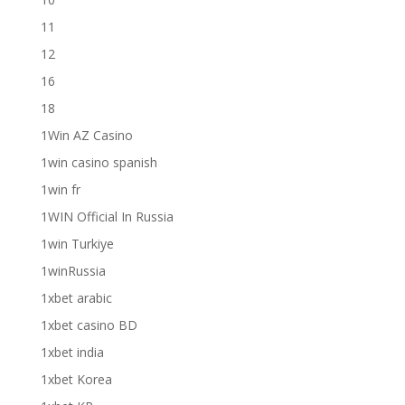
11
12
16
18
1Win AZ Casino
1win casino spanish
1win fr
1WIN Official In Russia
1win Turkiye
1winRussia
1xbet arabic
1xbet casino BD
1xbet india
1xbet Korea