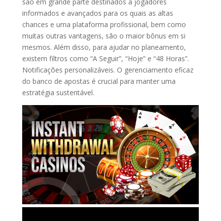
são em grande parte destinados a jogadores
informados e avançados para os quais as altas
chances e uma plataforma profissional, bem como
muitas outras vantagens, são o maior bônus em si
mesmos. Além disso, para ajudar no planeamento,
existem filtros como “A Seguir”, “Hoje” e “48 Horas”.
Notificações personalizáveis. O gerenciamento eficaz
do banco de apostas é crucial para manter uma
estratégia sustentável.