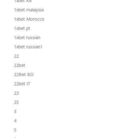
1xbet KR
1xbet malaysia
1xbet Morocco
1xbet pt
1xbet russian
1xbet russian1
22
22bet
22Bet BD
22bet IT
23
25
3
4
5