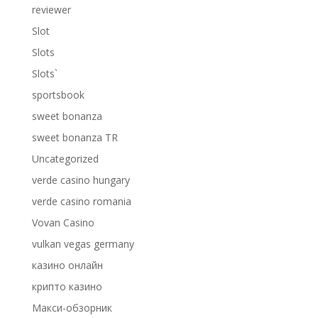
reviewer
Slot
Slots
Slots`
sportsbook
sweet bonanza
sweet bonanza TR
Uncategorized
verde casino hungary
verde casino romania
Vovan Casino
vulkan vegas germany
казино онлайн
крипто казино
Макси-обзорник