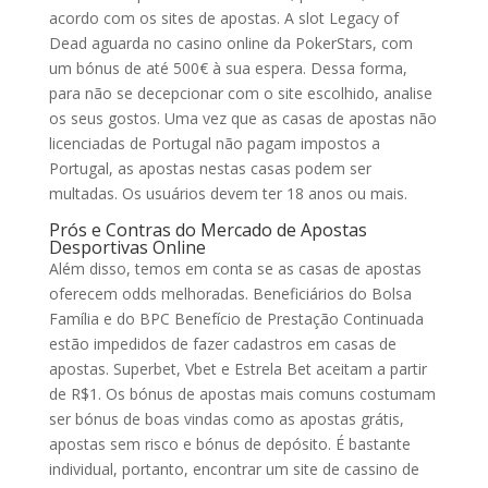
acordo com os sites de apostas. A slot Legacy of
Dead aguarda no casino online da PokerStars, com
um bónus de até 500€ à sua espera. Dessa forma,
para não se decepcionar com o site escolhido, analise
os seus gostos. Uma vez que as casas de apostas não
licenciadas de Portugal não pagam impostos a
Portugal, as apostas nestas casas podem ser
multadas. Os usuários devem ter 18 anos ou mais.
Prós e Contras do Mercado de Apostas
Desportivas Online
Além disso, temos em conta se as casas de apostas
oferecem odds melhoradas. Beneficiários do Bolsa
Família e do BPC Benefício de Prestação Continuada
estão impedidos de fazer cadastros em casas de
apostas. Superbet, Vbet e Estrela Bet aceitam a partir
de R$1. Os bónus de apostas mais comuns costumam
ser bónus de boas vindas como as apostas grátis,
apostas sem risco e bónus de depósito. É bastante
individual, portanto, encontrar um site de cassino de