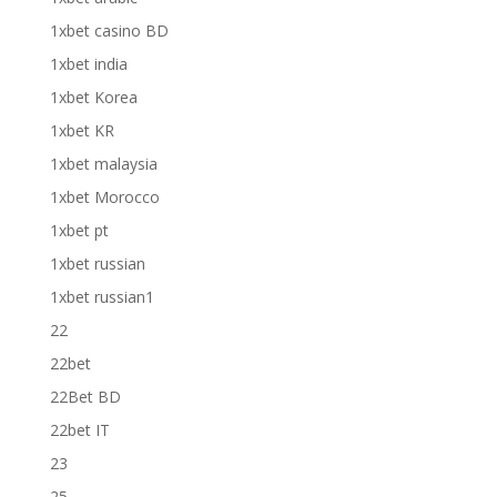
1xbet casino BD
1xbet india
1xbet Korea
1xbet KR
1xbet malaysia
1xbet Morocco
1xbet pt
1xbet russian
1xbet russian1
22
22bet
22Bet BD
22bet IT
23
25