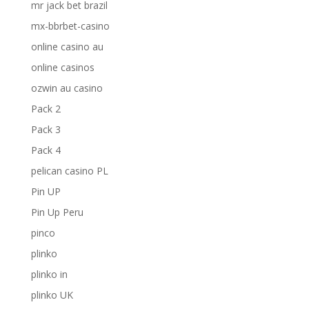
mr jack bet brazil
mx-bbrbet-casino
online casino au
online casinos
ozwin au casino
Pack 2
Pack 3
Pack 4
pelican casino PL
Pin UP
Pin Up Peru
pinco
plinko
plinko in
plinko UK