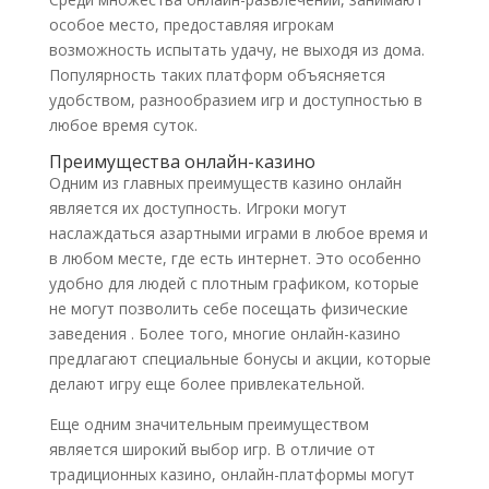
особое место, предоставляя игрокам
возможность испытать удачу, не выходя из дома.
Популярность таких платформ объясняется
удобством, разнообразием игр и доступностью в
любое время суток.
Преимущества онлайн-казино
Одним из главных преимуществ казино онлайн
является их доступность. Игроки могут
наслаждаться азартными играми в любое время и
в любом месте, где есть интернет. Это особенно
удобно для людей с плотным графиком, которые
не могут позволить себе посещать физические
заведения . Более того, многие онлайн-казино
предлагают специальные бонусы и акции, которые
делают игру еще более привлекательной.
Еще одним значительным преимуществом
является широкий выбор игр. В отличие от
традиционных казино, онлайн-платформы могут