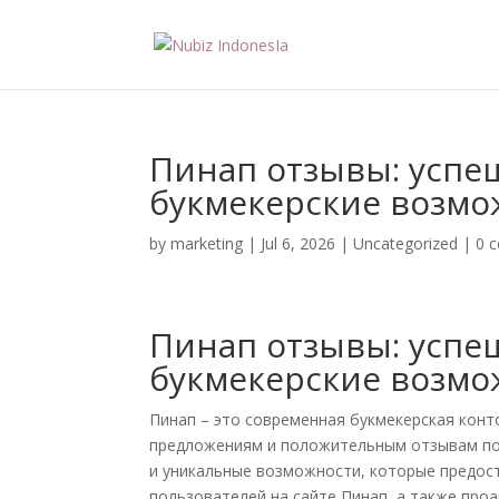
Пинап отзывы: успе
букмекерские возмо
by
marketing
|
Jul 6, 2026
|
Uncategorized
|
0 
Пинап отзывы: успе
букмекерские возмо
Пинап – это современная букмекерская кон
предложениям и положительным отзывам по
и уникальные возможности, которые предос
пользователей на сайте Пинап, а также про