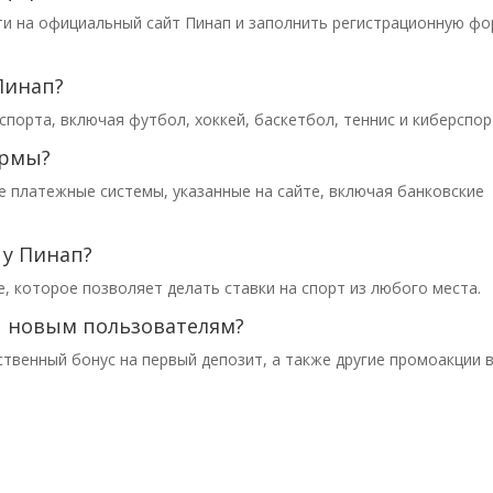
ти на официальный сайт Пинап и заполнить регистрационную фо
Пинап?
спорта, включая футбол, хоккей, баскетбол, теннис и киберспор
ормы?
 платежные системы, указанные на сайте, включая банковские
 у Пинап?
, которое позволяет делать ставки на спорт из любого места.
п новым пользователям?
твенный бонус на первый депозит, а также другие промоакции 