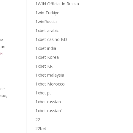
1WIN Official In Russia
1win Turkiye
1winRussia
1xbet arabic
1xbet casino BD
ом
кая
1xbet india
н-
1xbet Korea
1xbet KR
1xbet malaysia
1xbet Morocco
все
1xbet pt
вия,
1xbet russian
1xbet russian1
22
22bet