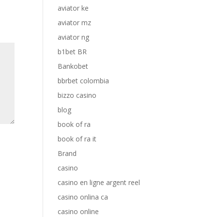
aviator ke
aviator mz
aviator ng
b1bet BR
Bankobet
bbrbet colombia
bizzo casino
blog
book of ra
book of ra it
Brand
casino
casino en ligne argent reel
casino onlina ca
casino online