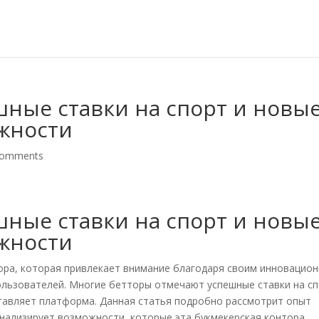
шные ставки на спорт и новы
жности
comments
шные ставки на спорт и новы
жности
тора, которая привлекает внимание благодаря своим инновацио
льзователей. Многие бетторы отмечают успешные ставки на с
тавляет платформа. Данная статья подробно рассмотрит опыт
анализирует возможности, которые эта букмекерская контора