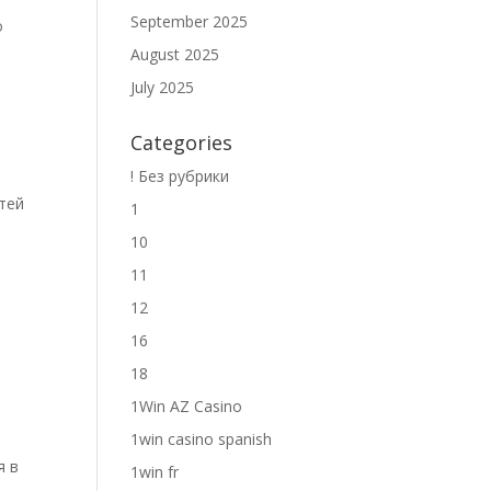
September 2025
о
August 2025
July 2025
Categories
! Без рубрики
тей
1
10
11
12
16
18
1Win AZ Casino
1win casino spanish
я в
1win fr