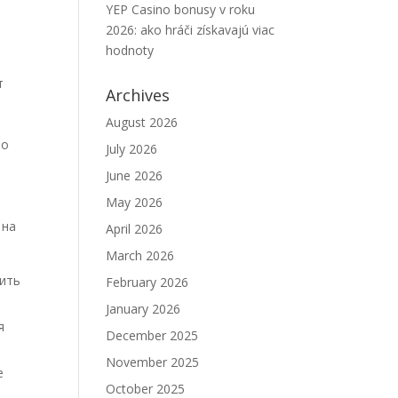
YEP Casino bonusy v roku
2026: ako hráči získavajú viac
hodnoty
т
Archives
August 2026
то
July 2026
June 2026
May 2026
 на
April 2026
March 2026
ить
February 2026
January 2026
я
December 2025
November 2025
е
October 2025