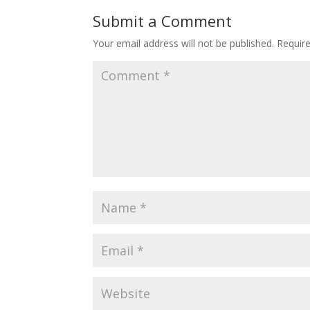
Submit a Comment
Your email address will not be published.
Requir