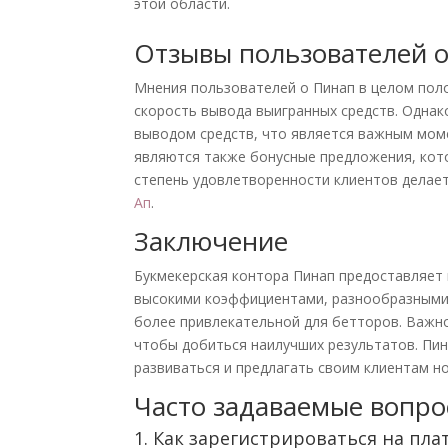
этой области.
Отзывы пользователей 
Мнения пользователей о Пинап в целом пол
скорость вывода выигранных средств. Одна
выводом средств, что является важным мом
являются также бонусные предложения, кото
степень удовлетворенности клиентов делае
Ап
.
Заключение
Букмекерская контора Пинап предоставляет 
высокими коэффициентами, разнообразными
более привлекательной для бетторов. Важно
чтобы добиться наилучших результатов. Пи
развиваться и предлагать своим клиентам н
Часто задаваемые вопро
1. Как зарегистрироваться на пл