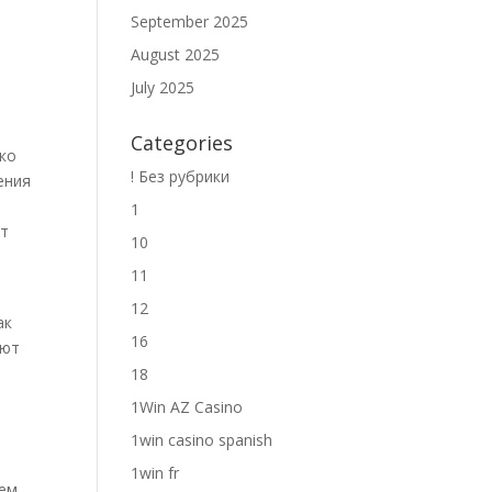
September 2025
August 2025
July 2025
Categories
ько
! Без рубрики
ения
1
ет
10
11
12
ак
16
лют
18
1Win AZ Casino
е
1win casino spanish
1win fr
ием