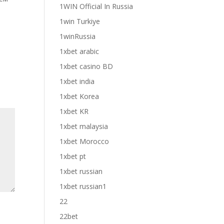
1WIN Official In Russia
1win Turkiye
1winRussia
1xbet arabic
1xbet casino BD
1xbet india
1xbet Korea
1xbet KR
1xbet malaysia
1xbet Morocco
1xbet pt
1xbet russian
1xbet russian1
22
22bet