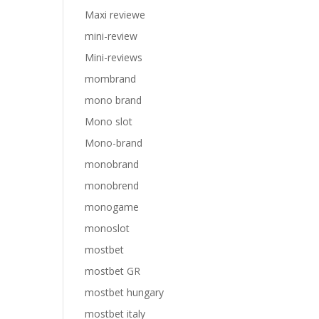
Maxi reviewe
mini-review
Mini-reviews
mombrand
mono brand
Mono slot
Mono-brand
monobrand
monobrend
monogame
monoslot
mostbet
mostbet GR
mostbet hungary
mostbet italy