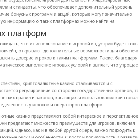
ила и стандарты, что обеспечивает дополнительный уровень
личие бонусных программ и акций, которые могут значительно
ную информацию о таких платформах можно найти на.
ых платформ
жидать, что их использование в игровой индустрии будет тол
 блокчейн, открывают дополнительные возможности для обеспеч
овысить доверие игроков к таким платформам. Также, благодаря
матическое выполнение игровых условий и выплат, что упроща
рспективы, криптовалютные казино сталкиваются и с
стается регулирование со стороны государственных органов, т
и четких правил и законов, касающихся использования криптова
ределенность у игроков и операторов платформ.
лютные казино представляют собой интересное и перспективно
 Они предлагают множество преимуществ для игроков, включая
акций. Однако, как и в любой другой сфере, важно подходить к
можные риски и особенности. С ростом популярности и развит