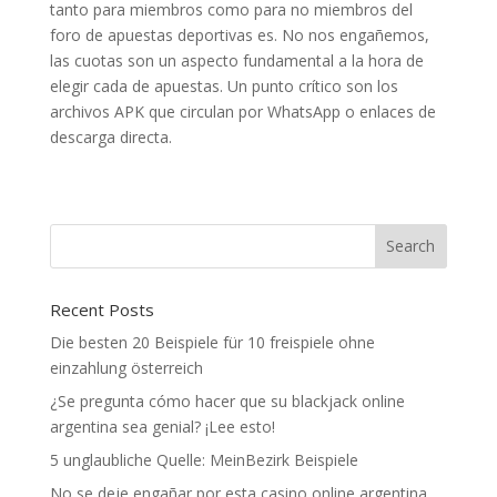
tanto para miembros como para no miembros del
foro de apuestas deportivas es. No nos engañemos,
las cuotas son un aspecto fundamental a la hora de
elegir cada de apuestas. Un punto crítico son los
archivos APK que circulan por WhatsApp o enlaces de
descarga directa.
Recent Posts
Die besten 20 Beispiele für 10 freispiele ohne
einzahlung österreich
¿Se pregunta cómo hacer que su blackjack online
argentina sea genial? ¡Lee esto!
5 unglaubliche Quelle: MeinBezirk Beispiele
No se deje engañar por esta casino online argentina