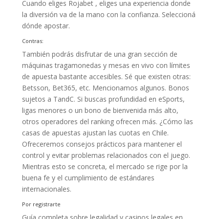
Cuando eliges Rojabet , eliges una experiencia donde
la diversión va de la mano con la confianza. Seleccioná
dónde apostar.
Contras:
También podrás disfrutar de una gran sección de
máquinas tragamonedas y mesas en vivo con límites
de apuesta bastante accesibles. Sé que existen otras:
Betsson, Bet365, etc. Mencionamos algunos. Bonos
sujetos a TandC. Si buscas profundidad en eSports,
ligas menores o un bono de bienvenida más alto,
otros operadores del ranking ofrecen más. ¿Cómo las
casas de apuestas ajustan las cuotas en Chile.
Ofreceremos consejos prácticos para mantener el
control y evitar problemas relacionados con el juego.
Mientras esto se concreta, el mercado se rige por la
buena fe y el cumplimiento de estándares
internacionales.
Por registrarte
Guía completa sobre legalidad y casinos legales en