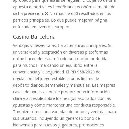
aprobado para que estas se regulen. El objetivo de una
apuesta deportiva es beneficiarse económicamente de
dicha predicción. ❌ No más de 600 resultados en los
partidos principales. Lo que puede mejorar: página
enfocada en eventos europeos.
Casino Barcelona
Ventajas y desventajas. Características principales. Su
universalidad y aceptación en diversas plataformas
online hacen de este método una opción preferida
para muchos, marcando un equilibrio entre la
conveniencia y la seguridad. El RD 958/2020 de
regulación del juego establece unos límites de
depósito diarios, semanales y mensuales. Las mejores
casas de apuestas online proporcionan información
clara y accesible sobre los riesgos asociados con las
apuestas y cómo mantener una conducta responsable.
También ofrece una variedad de bonos y ventajas para
sus usuarios, incluyendo un generoso bono de
bienvenida para nuevos jugadores, promociones