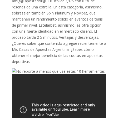
amig@ apostador@. Trustpilot 2,1/5 con 83% de
reseñas de una estrella. En esta categoría, asimismo,
sobresalen también Spin Platinum y Novibet, que
mantienen un rendimiento sólido en eventos de tenis
de primer nivel. Estelarbet, asimismo, es otra opción
con una fuerte identidad en el mercado chileno. El
proceso tarda 2 5 minutos. Ventajas y desventajas.
¿Querés saber qué contenido agregué recientemente a
Mis Casas de Apuestas Argentina. ¿Sabes cómo
obtener el mejor beneficio de las cuotas en apuestas
deportivas.