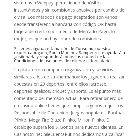
sistemas a Webpay, permitiendo depósitos
instantáneos y sin comisiones abusivas por cambio de
divisa. Los métodos de pago aceptados son varios
desde transferencia bancaria con código QR hasta
tarjeta de crédito por medio de Mercado Pago, lo
mejor, es que no hay cobro de comisiones.
Si tienes alguna reclamación de Consumo, nuestra
experta abogada, Sonia Martínez Sampedro, te ayudará a
gestionarla y responderá todas tus dudas Lee las
Condiciones de uso antes de rellenar el formulario:
La plataforma comparte organización y servicios
similares a los de su «hermano»: los jugadores realizan
apuestas en 29 deportes, entre ellos lacrosse,
deportes gaélicos, críquet y Esports. Es el punto más
comentado del mercado actual. Para retirar dinero de
un casino online tienes que cumplir algunos requisitos.
Responsable de Contenido. Juegos populares: Football
Plinko, Mega Fire Blaze Plinko, Million Plinko. El
catálogo supera los 5. Bonos para nuevos clientes. En
CasinoOnlineChileCuentaRut nos dedicamos a calificar