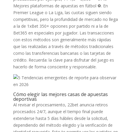
Mejores plataformas de apuestas en fútbol ⚽. En
Premier League o La Liga, las cuotas siguen siendo
competitivas, pero la profundidad de mercado no llega
a la de 1xBet 350+ opciones por partido ni a la de
Bet365 en especiales por jugador. Las transacciones
con estos métodos son generalmente más rápidas
que las realizadas a través de métodos tradicionales
como las transferencias bancarias o las tarjetas de
crédito. Recuerda: la clave para disfrutar del juego es
hacerlo de forma consciente y responsable.
Cómo elegir las mejores casas de apuestas
deportivas
Al revisar el procesamiento, 22bet anuncia retiros
procesados 24/7, aunque el tiempo final puede
extenderse hasta 5 días hábiles desde la solicitud,
dependiendo del método elegido y la verificación de
identidad requerida. Esto te permite ver los partidos en