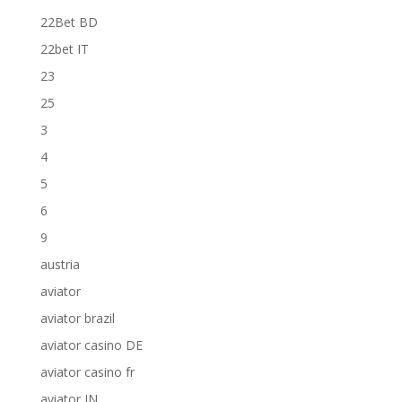
22Bet BD
22bet IT
23
25
3
4
5
6
9
austria
aviator
aviator brazil
aviator casino DE
aviator casino fr
aviator IN