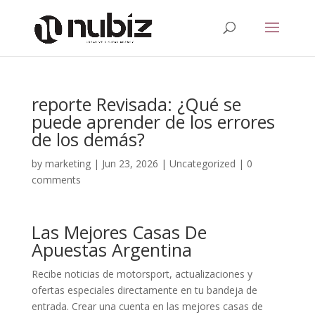
reporte Revisada: ¿Qué se
puede aprender de los errores
de los demás?
by
marketing
|
Jun 23, 2026
|
Uncategorized
|
0
comments
Las Mejores Casas De
Apuestas Argentina
Recibe noticias de motorsport, actualizaciones y
ofertas especiales directamente en tu bandeja de
entrada. Crear una cuenta en las mejores casas de