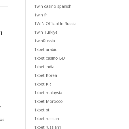
1win casino spanish
1win fr
1WIN Official In Russia
n
1win Turkiye
1winRussia
1xbet arabic
1xbet casino BD
1xbet india
1xbet Korea
1xbet KR
1xbet malaysia
1xbet Morocco
o
1xbet pt
1xbet russian
dos
1xbet russian1