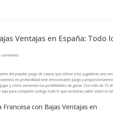
ajas Ventajas en España: Todo l
0 comments
riante del popular juego de casino que ofrece a los jugadores una ven
exploraremos en profundidad este emocionante juego y proporcionarem
 jugar y cómo aumentar tus posibilidades de ganar. Con más de 15
a
oy aquí para compartir contigo todo lo que necesitas saber sobre la ru
ta Francesa con Bajas Ventajas en