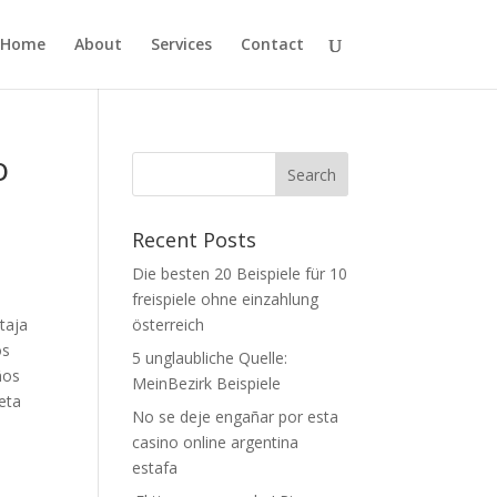
Home
About
Services
Contact
o
Recent Posts
Die besten 20 Beispiele für 10
freispiele ohne einzahlung
taja
österreich
os
5 unglaubliche Quelle:
ños
MeinBezirk Beispiele
leta
No se deje engañar por esta
casino online argentina
estafa