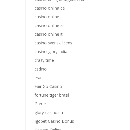
casino onlina ca
casino online
casino online ar
casinò online it
casino svensk licens
casino-glory india
crazy time
csdino
esa
Fair Go Casino
fortune tiger brazil
Game
glory-casinos tr
Igobet Casino Bonus
Kasyno Online