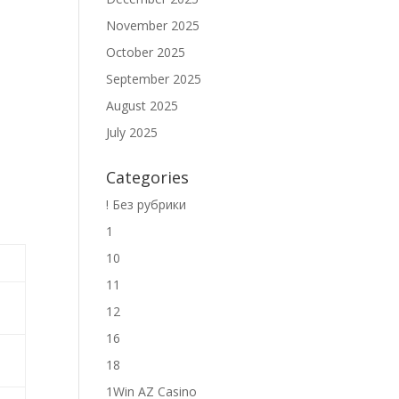
November 2025
October 2025
September 2025
August 2025
July 2025
Categories
! Без рубрики
1
10
11
12
16
18
1Win AZ Casino