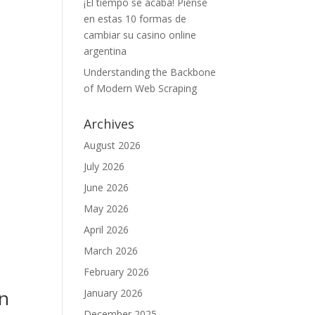
¡El tiempo se acaba! Piense
en estas 10 formas de
cambiar su casino online
argentina
Understanding the Backbone
of Modern Web Scraping
Archives
August 2026
July 2026
June 2026
May 2026
April 2026
March 2026
February 2026
en
January 2026
December 2025