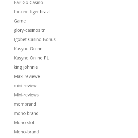
Fair Go Casino
fortune tiger brazil
Game
glory-casinos tr
Igobet Casino Bonus
Kasyno Online
Kasyno Online PL
king johnnie
Maxi reviewe
mini-review
Mini-reviews
mombrand
mono brand
Mono slot
Mono-brand