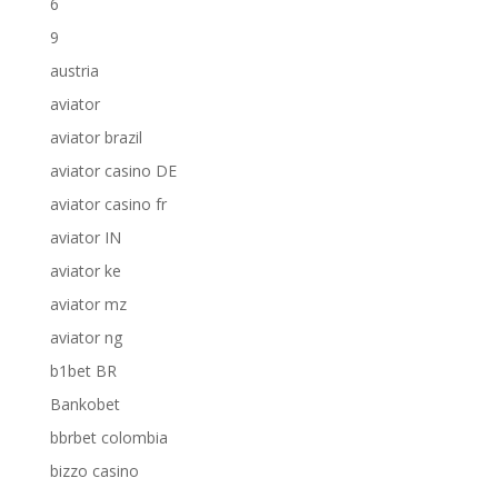
6
9
austria
aviator
aviator brazil
aviator casino DE
aviator casino fr
aviator IN
aviator ke
aviator mz
aviator ng
b1bet BR
Bankobet
bbrbet colombia
bizzo casino