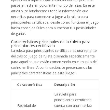
pasos en este emocionante mundo del azar. En este
artículo, te brindaremos toda la información
que
necesitas para comenzar a jugar a la ruleta para
principiantes certificada, desde cómo funciona el juego
hasta consejos útiles para aumentar tus posibilidades
de ganar.
Características principales de la ruleta para
principiantes certificada
La ruleta para principiantes certificada es una variante
del clásico juego de ruleta diseñada específicamente
para aquellos que están comenzando en el mundo del
casino en línea. A continuación, te presentamos las
principales características de este juego:
Característica
Descripción
La ruleta para
principiantes certificada
Facilidad de
cuenta con una interfaz