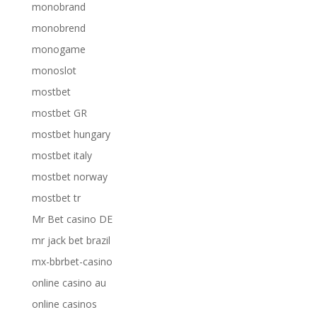
monobrand
monobrend
monogame
monoslot
mostbet
mostbet GR
mostbet hungary
mostbet italy
mostbet norway
mostbet tr
Mr Bet casino DE
mr jack bet brazil
mx-bbrbet-casino
online casino au
online casinos