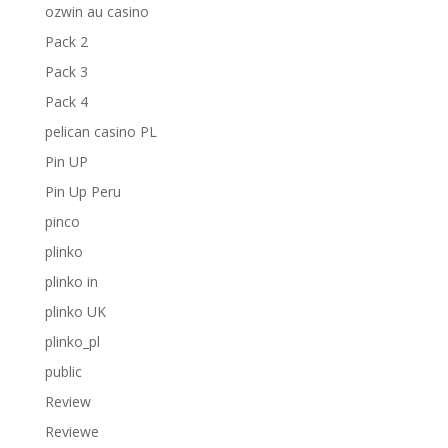
ozwin au casino
Pack 2
Pack 3
Pack 4
pelican casino PL
Pin UP
Pin Up Peru
pinco
plinko
plinko in
plinko UK
plinko_pl
public
Review
Reviewe