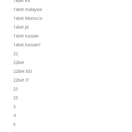
1xbet KR
1xbet malaysia
1xbet Morocco
1xbet pt
1xbet russian
1xbet russian1
22
22bet
22Bet BD
22bet IT
23
25
3
4
5