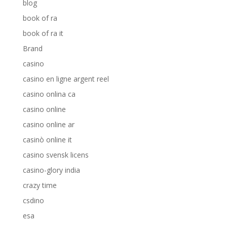
blog
book of ra
book of ra it
Brand
casino
casino en ligne argent reel
casino onlina ca
casino online
casino online ar
casinò online it
casino svensk licens
casino-glory india
crazy time
csdino
esa