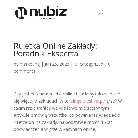
Ruletka Online Zakłady:
Poradnik Eksperta
by
marketing
|
Jun 26, 2026
|
Uncategorized
|
0
comments
Czy jesteś fanem ruletki online i chciałbyś dowiedzieć
się więcej o zakładach w tej
singersfestival.pl/
grze? W
takim razie trafiłeś we właściwe miejsce! W tym
artykule omówię wszystko, co powinieneś wiedzieć o
ruletce online zakłady, na podstawie moich 15 lat
doświadczenia w grze w kasynach online.