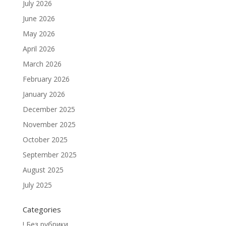
July 2026
June 2026
May 2026
April 2026
March 2026
February 2026
January 2026
December 2025
November 2025
October 2025
September 2025
August 2025
July 2025
Categories
! Без рубрики