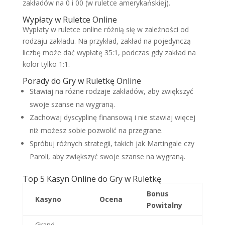
zakładów na 0 i 00 (w ruletce amerykańskiej).
Wypłaty w Ruletce Online
Wypłaty w ruletce online różnią się w zależności od
rodzaju zakładu. Na przykład, zakład na pojedynczą
liczbę może dać wypłatę 35:1, podczas gdy zakład na
kolor tylko 1:1.
Porady do Gry w Ruletkę Online
Stawiaj na różne rodzaje zakładów, aby zwiększyć
swoje szanse na wygraną.
Zachowaj dyscyplinę finansową i nie stawiaj więcej
niż możesz sobie pozwolić na przegrane.
Spróbuj różnych strategii, takich jak Martingale czy
Paroli, aby zwiększyć swoje szanse na wygraną.
Top 5 Kasyn Online do Gry w Ruletkę
Bonus
Kasyno
Ocena
Powitalny
Grand