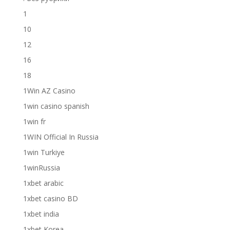
1
10
12
16
18
1Win AZ Casino
1win casino spanish
1win fr
1WIN Official In Russia
1win Turkiye
1winRussia
1xbet arabic
1xbet casino BD
1xbet india
1xbet Korea