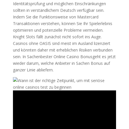
Identitätsprüfung und möglichen Einschränkungen
sollten in verständlichem Deutsch verfügbar sein.
Indem Sie die Funktionsweise von Mastercard
Transaktionen verstehen, können Sie Ihr Spielerlebnis
optimieren und potenzielle Probleme vermeiden.
Knight Slots fällt zunächst nicht sofort ins Auge.
Casinos ohne OASIS sind meist im Ausland lizenziert
und könnten daher mit erheblichen Risiken verbunden
sein. In Sachenbester Online Casino Bonusgeht es jetzt
wieder darum, welche Anbieter in Sachen Bonus auf
ganzer Linie abliefern.