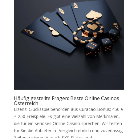
Häufig gestellte Fragen: Beste Online Casinos
Österreich
Lizenz: Glücksspielbehörden aus Curacao Bonus: 450 €
+ 250 Freispiele. Es gibt eine Vielzahl von Merkmalen,
die für ein seriöses Online Casino sprechen. Wir testen
für Sie die Anbieter im Vergleich ehrlich und zuverlässig.
Zeiten variieren je nach KYC Status und