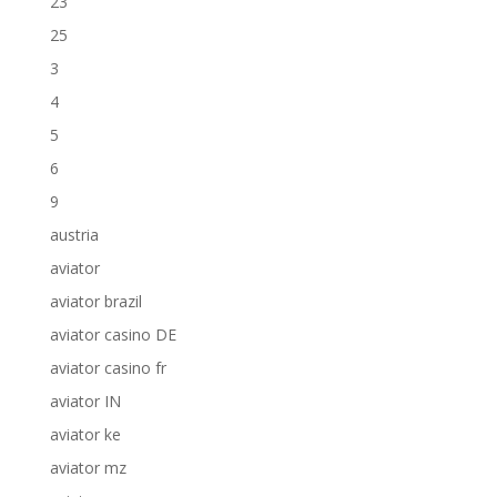
23
25
3
4
5
6
9
austria
aviator
aviator brazil
aviator casino DE
aviator casino fr
aviator IN
aviator ke
aviator mz