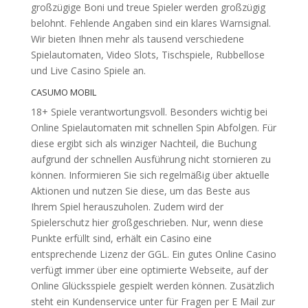
großzügige Boni und treue Spieler werden großzügig
belohnt. Fehlende Angaben sind ein klares Warnsignal.
Wir bieten Ihnen mehr als tausend verschiedene
Spielautomaten, Video Slots, Tischspiele, Rubbellose
und Live Casino Spiele an.
CASUMO MOBIL
18+ Spiele verantwortungsvoll. Besonders wichtig bei
Online Spielautomaten mit schnellen Spin Abfolgen. Für
diese ergibt sich als winziger Nachteil, die Buchung
aufgrund der schnellen Ausführung nicht stornieren zu
können. Informieren Sie sich regelmäßig über aktuelle
Aktionen und nutzen Sie diese, um das Beste aus
Ihrem Spiel herauszuholen. Zudem wird der
Spielerschutz hier großgeschrieben. Nur, wenn diese
Punkte erfüllt sind, erhält ein Casino eine
entsprechende Lizenz der GGL. Ein gutes Online Casino
verfügt immer über eine optimierte Webseite, auf der
Online Glücksspiele gespielt werden können. Zusätzlich
steht ein Kundenservice unter für Fragen per E Mail zur