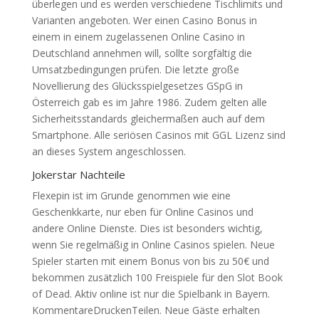
überlegen und es werden verschiedene Tischlimits und
Varianten angeboten. Wer einen Casino Bonus in
einem in einem zugelassenen Online Casino in
Deutschland annehmen will, sollte sorgfältig die
Umsatzbedingungen prüfen. Die letzte große
Novellierung des Glücksspielgesetzes GSpG in
Österreich gab es im Jahre 1986. Zudem gelten alle
Sicherheitsstandards gleichermaßen auch auf dem
Smartphone. Alle seriösen Casinos mit GGL Lizenz sind
an dieses System angeschlossen.
Jokerstar Nachteile
Flexepin ist im Grunde genommen wie eine
Geschenkkarte, nur eben für Online Casinos und
andere Online Dienste. Dies ist besonders wichtig,
wenn Sie regelmäßig in Online Casinos spielen. Neue
Spieler starten mit einem Bonus von bis zu 50€ und
bekommen zusätzlich 100 Freispiele für den Slot Book
of Dead. Aktiv online ist nur die Spielbank in Bayern.
KommentareDruckenTeilen. Neue Gäste erhalten