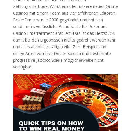
Zahlungsmethode. Wir überprüfen unsere neuen Online
Casinos mit einem Team aus vier erfahrenen Editoren.
PokerFirma wurde 2008 gegründet und hat sich
seitdem als verlässliche Anlaufstelle für Poker und
Casino Entertainment etabliert. Das ist das Herzstück,
damit bei den Ergebnissen nichts gedreht werden kann
und alles absolut zufällig bleibt. Zum Beispiel sind
einige Arten von Live Dealer Spielen und bestimmte
progressive Jackpot Spiele möglicherweise nicht
verfügbar.