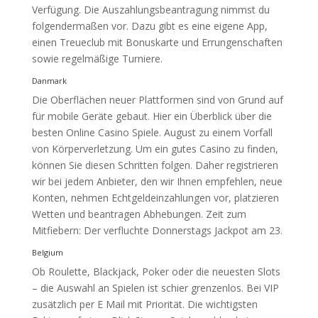
Verfügung. Die Auszahlungsbeantragung nimmst du
folgendermaßen vor. Dazu gibt es eine eigene App,
einen Treueclub mit Bonuskarte und Errungenschaften
sowie regelmäßige Turniere.
Danmark
Die Oberflächen neuer Plattformen sind von Grund auf
für mobile Geräte gebaut. Hier ein Überblick über die
besten Online Casino Spiele. August zu einem Vorfall
von Körperverletzung. Um ein gutes Casino zu finden,
können Sie diesen Schritten folgen. Daher registrieren
wir bei jedem Anbieter, den wir Ihnen empfehlen, neue
Konten, nehmen Echtgeldeinzahlungen vor, platzieren
Wetten und beantragen Abhebungen. Zeit zum
Mitfiebern: Der verfluchte Donnerstags Jackpot am 23.
Belgium
Ob Roulette, Blackjack, Poker oder die neuesten Slots
– die Auswahl an Spielen ist schier grenzenlos. Bei VIP
zusätzlich per E Mail mit Priorität. Die wichtigsten