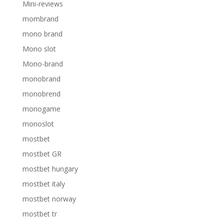
Mini-reviews
mombrand
mono brand
Mono slot
Mono-brand
monobrand
monobrend
monogame
monoslot
mostbet
mostbet GR
mostbet hungary
mostbet italy
mostbet norway
mostbet tr