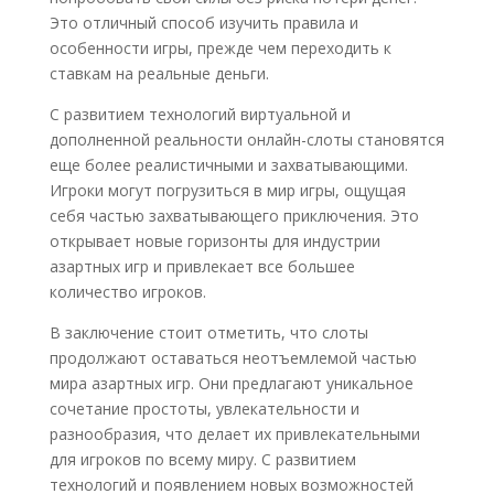
Это отличный способ изучить правила и
особенности игры, прежде чем переходить к
ставкам на реальные деньги.
С развитием технологий виртуальной и
дополненной реальности онлайн-слоты становятся
еще более реалистичными и захватывающими.
Игроки могут погрузиться в мир игры, ощущая
себя частью захватывающего приключения. Это
открывает новые горизонты для индустрии
азартных игр и привлекает все большее
количество игроков.
В заключение стоит отметить, что слоты
продолжают оставаться неотъемлемой частью
мира азартных игр. Они предлагают уникальное
сочетание простоты, увлекательности и
разнообразия, что делает их привлекательными
для игроков по всему миру. С развитием
технологий и появлением новых возможностей