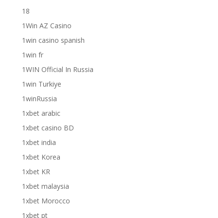
18
1Win AZ Casino
1win casino spanish
1win fr
1WIN Official In Russia
1win Turkiye
1winRussia
1xbet arabic
1xbet casino BD
1xbet india
1xbet Korea
1xbet KR
1xbet malaysia
1xbet Morocco
1xbet pt