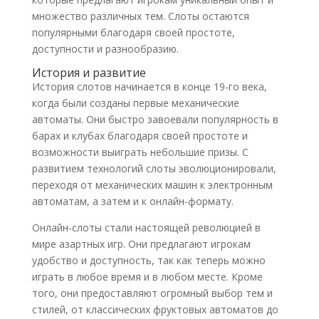
множество различных тем. Слоты остаются
популярными благодаря своей простоте,
доступности и разнообразию.
История и развитие
История слотов начинается в конце 19-го века,
когда были созданы первые механические
автоматы. Они быстро завоевали популярность в
барах и клубах благодаря своей простоте и
возможности выиграть небольшие призы. С
развитием технологий слоты эволюционировали,
переходя от механических машин к электронным
автоматам, а затем и к онлайн-формату.
Онлайн-слоты стали настоящей революцией в
мире азартных игр. Они предлагают игрокам
удобство и доступность, так как теперь можно
играть в любое время и в любом месте. Кроме
того, они предоставляют огромный выбор тем и
стилей, от классических фруктовых автоматов до