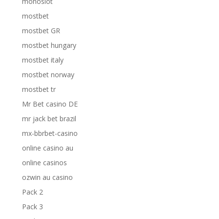
monoslot
mostbet
mostbet GR
mostbet hungary
mostbet italy
mostbet norway
mostbet tr
Mr Bet casino DE
mr jack bet brazil
mx-bbrbet-casino
online casino au
online casinos
ozwin au casino
Pack 2
Pack 3