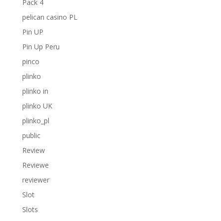
Pack 4
pelican casino PL
Pin UP
Pin Up Peru
pinco
plinko
plinko in
plinko UK
plinko_pl
public
Review
Reviewe
reviewer
Slot
Slots