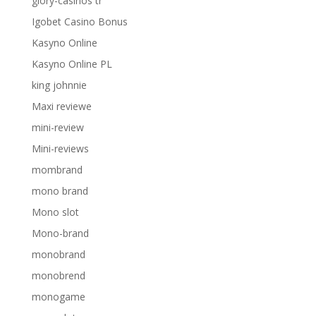
glory-casinos tr
Igobet Casino Bonus
Kasyno Online
Kasyno Online PL
king johnnie
Maxi reviewe
mini-review
Mini-reviews
mombrand
mono brand
Mono slot
Mono-brand
monobrand
monobrend
monogame