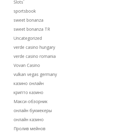
Slots`
sportsbook
sweet bonanza
sweet bonanza TR
Uncategorized
verde casino hungary
verde casino romania
Vovan Casino
vulkan vegas germany
казино онлайн
крипто казино
Макси-обзорник
онлайн букмекеры
онлайн казино
Пролив мейнов