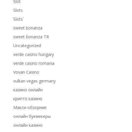
Slot
Slots
Slots`
sweet bonanza
sweet bonanza TR
Uncategorized
verde casino hungary
verde casino romania
Vovan Casino
vulkan vegas germany
казино онлайн
крипто казино
Макси-обзорник
онлайн букмекеры
онлайн казино