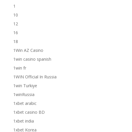
1
10
12
16
18
1Win AZ Casino
1win casino spanish
1win fr
1WIN Official In Russia
1win Turkiye
1winRussia
1xbet arabic
1xbet casino BD
1xbet india
1xbet Korea