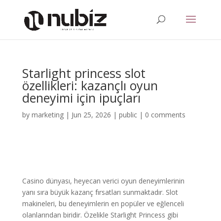
Starlight princess slot
özellikleri: kazançlı oyun
deneyimi için ipuçları
by
marketing
|
Jun 25, 2026
|
public
|
0 comments
Casino dünyası, heyecan verici oyun deneyimlerinin
yanı sıra büyük kazanç fırsatları sunmaktadır. Slot
makineleri, bu deneyimlerin en popüler ve eğlenceli
olanlarından biridir. Özelikle Starlight Princess gibi