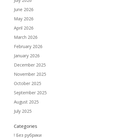
July 2026
June 2026
May 2026
April 2026
March 2026
February 2026
January 2026
December 2025
November 2025
October 2025
September 2025
August 2025
July 2025
Categories
! Без рубрики