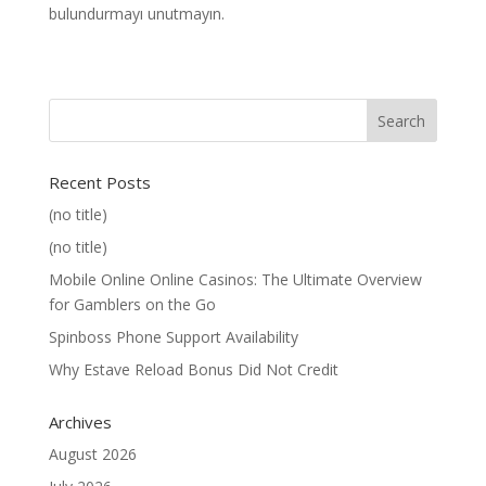
bulundurmayı unutmayın.
Recent Posts
(no title)
(no title)
Mobile Online Online Casinos: The Ultimate Overview
for Gamblers on the Go
Spinboss Phone Support Availability
Why Estave Reload Bonus Did Not Credit
Archives
August 2026