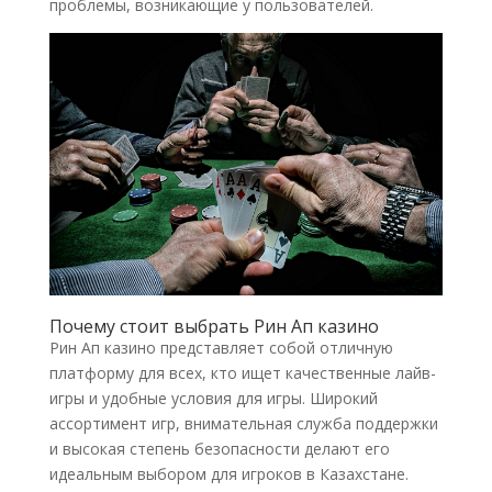
проблемы, возникающие у пользователей.
Почему стоит выбрать Pин Ап казино
Pин Ап казино представляет собой отличную
платформу для всех, кто ищет качественные лайв-
игры и удобные условия для игры. Широкий
ассортимент игр, внимательная служба поддержки
и высокая степень безопасности делают его
идеальным выбором для игроков в Казахстане.