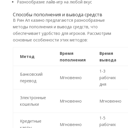
Разнообразие лайв-игр на любой вкус
Способы пополнения и вывода средств
В Pин Ап казино предлагаются разнообразные
методы пополнения и вывода средств, что
обеспечивает удобство для игроков. Рассмотрим
основные особенности этих методов:
Время
Время
Метод
пополнения
вывода
1-3
Банковский
Мгновенно
рабочих
перевод
дня
Электронные
Мгновенно
Мгновенно
кошельки
1-5
Кредитные
Мгновенно
рабочих
карты