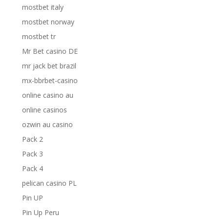
mostbet italy
mostbet norway
mostbet tr
Mr Bet casino DE
mr jack bet brazil
mx-bbrbet-casino
online casino au
online casinos
ozwin au casino
Pack 2
Pack 3
Pack 4
pelican casino PL
Pin UP
Pin Up Peru