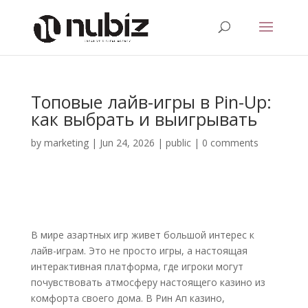
Топовые лайв-игры в Pin-Up:
как выбрать и выигрывать
by
marketing
|
Jun 24, 2026
|
public
|
0 comments
В мире азартных игр живет большой интерес к
лайв-играм. Это не просто игры, а настоящая
интерактивная платформа, где игроки могут
почувствовать атмосферу настоящего казино из
комфорта своего дома. В Pин Ап казино,