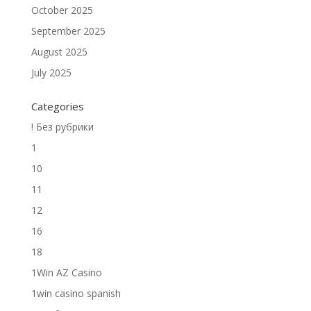
October 2025
September 2025
August 2025
July 2025
Categories
! Без рубрики
1
10
11
12
16
18
1Win AZ Casino
1win casino spanish