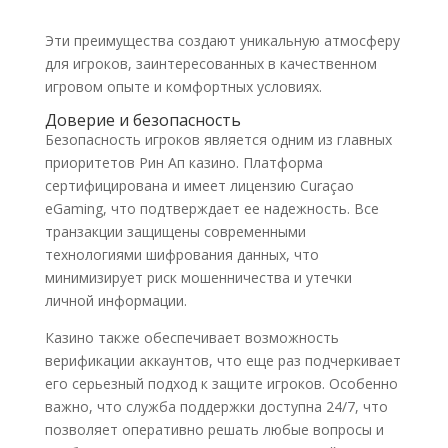
Эти преимущества создают уникальную атмосферу
для игроков, заинтересованных в качественном
игровом опыте и комфортных условиях.
Доверие и безопасность
Безопасность игроков является одним из главных
приоритетов Pин Ап казино. Платформа
сертифицирована и имеет лицензию Curaçao
eGaming, что подтверждает ее надежность. Все
транзакции защищены современными
технологиями шифрования данных, что
минимизирует риск мошенничества и утечки
личной информации.
Казино также обеспечивает возможность
верификации аккаунтов, что еще раз подчеркивает
его серьезный подход к защите игроков. Особенно
важно, что служба поддержки доступна 24/7, что
позволяет оперативно решать любые вопросы и