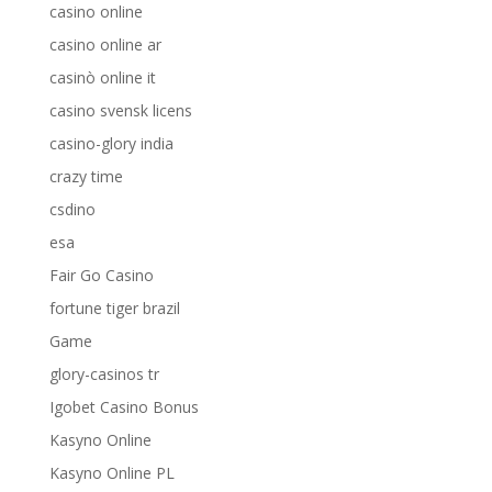
casino online
casino online ar
casinò online it
casino svensk licens
casino-glory india
crazy time
csdino
esa
Fair Go Casino
fortune tiger brazil
Game
glory-casinos tr
Igobet Casino Bonus
Kasyno Online
Kasyno Online PL