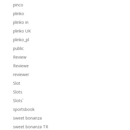
pinco
plinko
plinko in
plinko UK
plinko_pl
public
Review
Reviewe
reviewer
Slot
Slots
Slots`
sportsbook
sweet bonanza
sweet bonanza TR