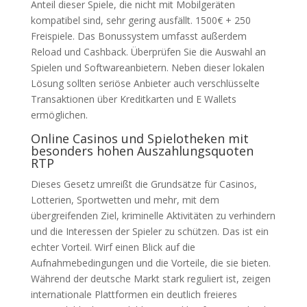
Anteil dieser Spiele, die nicht mit Mobilgeräten
kompatibel sind, sehr gering ausfällt. 1500€ + 250
Freispiele. Das Bonussystem umfasst außerdem
Reload und Cashback. Überprüfen Sie die Auswahl an
Spielen und Softwareanbietern. Neben dieser lokalen
Lösung sollten seriöse Anbieter auch verschlüsselte
Transaktionen über Kreditkarten und E Wallets
ermöglichen.
Online Casinos und Spielotheken mit
besonders hohen Auszahlungsquoten
RTP
Dieses Gesetz umreißt die Grundsätze für Casinos,
Lotterien, Sportwetten und mehr, mit dem
übergreifenden Ziel, kriminelle Aktivitäten zu verhindern
und die Interessen der Spieler zu schützen. Das ist ein
echter Vorteil. Wirf einen Blick auf die
Aufnahmebedingungen und die Vorteile, die sie bieten.
Während der deutsche Markt stark reguliert ist, zeigen
internationale Plattformen ein deutlich freieres