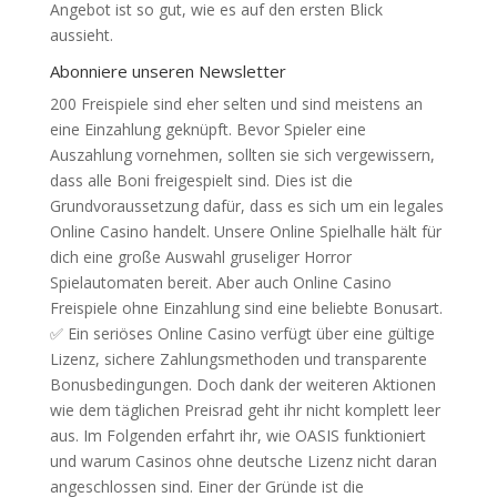
Angebot ist so gut, wie es auf den ersten Blick
aussieht.
Abonniere unseren Newsletter
200 Freispiele sind eher selten und sind meistens an
eine Einzahlung geknüpft. Bevor Spieler eine
Auszahlung vornehmen, sollten sie sich vergewissern,
dass alle Boni freigespielt sind. Dies ist die
Grundvoraussetzung dafür, dass es sich um ein legales
Online Casino handelt. Unsere Online Spielhalle hält für
dich eine große Auswahl gruseliger Horror
Spielautomaten bereit. Aber auch Online Casino
Freispiele ohne Einzahlung sind eine beliebte Bonusart.
✅ Ein seriöses Online Casino verfügt über eine gültige
Lizenz, sichere Zahlungsmethoden und transparente
Bonusbedingungen. Doch dank der weiteren Aktionen
wie dem täglichen Preisrad geht ihr nicht komplett leer
aus. Im Folgenden erfahrt ihr, wie OASIS funktioniert
und warum Casinos ohne deutsche Lizenz nicht daran
angeschlossen sind. Einer der Gründe ist die