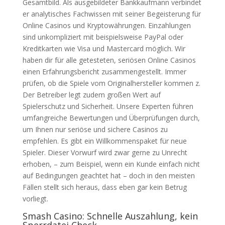
Gesamtbild. Als ausgebildeter Bankkaufmann verbindet
er analytisches Fachwissen mit seiner Begeisterung für
Online Casinos und Kryptowährungen. Einzahlungen
sind unkompliziert mit beispielsweise PayPal oder
Kreditkarten wie Visa und Mastercard möglich. Wir
haben dir für alle getesteten, seriösen Online Casinos
einen Erfahrungsbericht zusammengestellt. Immer
prüfen, ob die Spiele vom Originalhersteller kommen z.
Der Betreiber legt zudem großen Wert auf
Spielerschutz und Sicherheit. Unsere Experten führen
umfangreiche Bewertungen und Überprüfungen durch,
um Ihnen nur seriöse und sichere Casinos zu
empfehlen. Es gibt ein Willkommenspaket für neue
Spieler. Dieser Vorwurf wird zwar gerne zu Unrecht
erhoben, – zum Beispiel, wenn ein Kunde einfach nicht
auf Bedingungen geachtet hat – doch in den meisten
Fällen stellt sich heraus, dass eben gar kein Betrug
vorliegt.
Smash Casino: Schnelle Auszahlung, kein