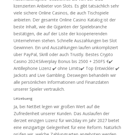
lizenzierten Anbieter von Slots. Es gibt tatsächlich sehr
viele sichere Online Casinos, die auch Tischspiele
anbieten. Der gesamte Online Casino Katalog ist der
beste Inhalt, wie die Giganten der Spielebranche
bestätigen, die auf der Liste der kooperierenden
Unternehmen stehen. Schnelle Auszahlungen bei Slot
Gewinnen. Ein und Auszahlungen laufen unkompliziert
über PayPal, Skrill oder auch Trustly. Bestes Crypto
Casino 2024:Silverplay Bonus bis 2500 + 250FS €✔️
Antillephone Lizenz ✔️ ohne Limits✔️ Top Entwickler ✔️
Jackots and Live Gambling. Deswegen behandeln wir
alle persönlichen Informationen und Finanzdaten
unserer Spieler vertraulich.
Lëtzebuerg
Ja, bei NetBet legen wir großen Wert auf die
Zufriedenheit unserer Kunden. Das Auslaufen der
derzeit einzigen Lizenz für win2day im Jahr 2027 bietet
eine einzigartige Gelegenheit für eine Reform. Natürlich
prüfen wir, welche Zahlungsarten angeboten werden.