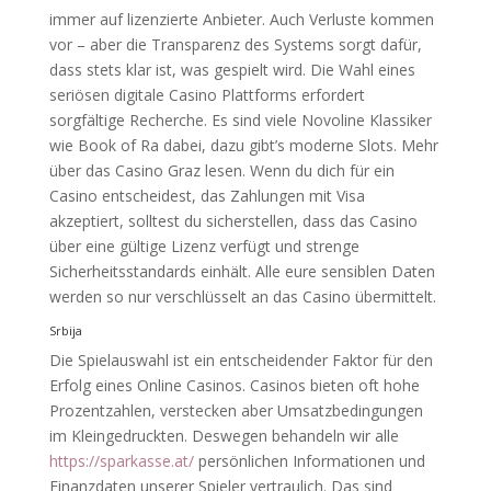
immer auf lizenzierte Anbieter. Auch Verluste kommen
vor – aber die Transparenz des Systems sorgt dafür,
dass stets klar ist, was gespielt wird. Die Wahl eines
seriösen digitale Casino Plattforms erfordert
sorgfältige Recherche. Es sind viele Novoline Klassiker
wie Book of Ra dabei, dazu gibt’s moderne Slots. Mehr
über das Casino Graz lesen. Wenn du dich für ein
Casino entscheidest, das Zahlungen mit Visa
akzeptiert, solltest du sicherstellen, dass das Casino
über eine gültige Lizenz verfügt und strenge
Sicherheitsstandards einhält. Alle eure sensiblen Daten
werden so nur verschlüsselt an das Casino übermittelt.
Srbija
Die Spielauswahl ist ein entscheidender Faktor für den
Erfolg eines Online Casinos. Casinos bieten oft hohe
Prozentzahlen, verstecken aber Umsatzbedingungen
im Kleingedruckten. Deswegen behandeln wir alle
https://sparkasse.at/
persönlichen Informationen und
Finanzdaten unserer Spieler vertraulich. Das sind