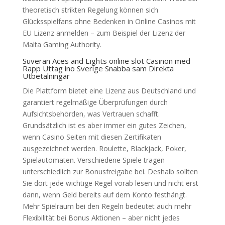
theoretisch strikten Regelung können sich
Glücksspielfans ohne Bedenken in Online Casinos mit
EU Lizenz anmelden – zum Beispiel der Lizenz der
Malta Gaming Authority.
Suverän Aces and Eights online slot Casinon med
Rapp Uttag ino Sverige Snabba sam Direkta
Utbetalningar
Die Plattform bietet eine Lizenz aus Deutschland und
garantiert regelmäßige Überprüfungen durch
Aufsichtsbehörden, was Vertrauen schafft.
Grundsätzlich ist es aber immer ein gutes Zeichen,
wenn Casino Seiten mit diesen Zertifikaten
ausgezeichnet werden. Roulette, Blackjack, Poker,
Spielautomaten. Verschiedene Spiele tragen
unterschiedlich zur Bonusfreigabe bei. Deshalb sollten
Sie dort jede wichtige Regel vorab lesen und nicht erst
dann, wenn Geld bereits auf dem Konto festhängt.
Mehr Spielraum bei den Regeln bedeutet auch mehr
Flexibilität bei Bonus Aktionen – aber nicht jedes