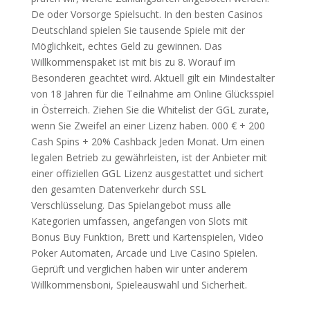
De oder Vorsorge Spielsucht. In den besten Casinos
Deutschland spielen Sie tausende Spiele mit der
Möglichkeit, echtes Geld zu gewinnen. Das
Willkommenspaket ist mit bis zu 8. Worauf im
Besonderen geachtet wird. Aktuell gilt ein Mindestalter
von 18 Jahren für die Teilnahme am Online Glücksspiel
in Österreich. Ziehen Sie die Whitelist der GGL zurate,
wenn Sie Zweifel an einer Lizenz haben. 000 € + 200
Cash Spins + 20% Cashback Jeden Monat. Um einen
legalen Betrieb zu gewährleisten, ist der Anbieter mit
einer offiziellen GGL Lizenz ausgestattet und sichert
den gesamten Datenverkehr durch SSL
Verschlüsselung. Das Spielangebot muss alle
Kategorien umfassen, angefangen von Slots mit
Bonus Buy Funktion, Brett und Kartenspielen, Video
Poker Automaten, Arcade und Live Casino Spielen.
Geprüft und verglichen haben wir unter anderem
Willkommensboni, Spieleauswahl und Sicherheit.