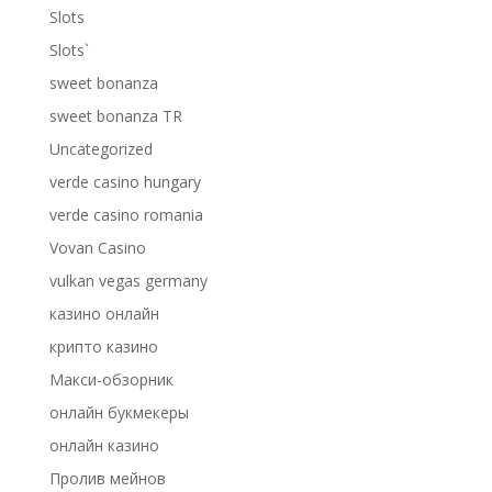
Slots
Slots`
sweet bonanza
sweet bonanza TR
Uncategorized
verde casino hungary
verde casino romania
Vovan Casino
vulkan vegas germany
казино онлайн
крипто казино
Макси-обзорник
онлайн букмекеры
онлайн казино
Пролив мейнов