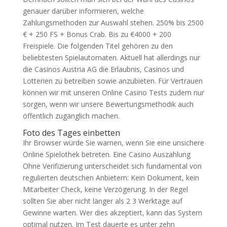
genauer darüber informieren, welche
Zahlungsmethoden zur Auswahl stehen. 250% bis 2500
€ + 250 FS + Bonus Crab. Bis zu €4000 + 200
Freispiele. Die folgenden Titel gehören zu den
beliebtesten Spielautomaten. Aktuell hat allerdings nur
die Casinos Austria AG die Erlaubnis, Casinos und
Lotterien zu betreiben sowie anzubieten. Für Vertrauen
können wir mit unseren Online Casino Tests zudem nur
sorgen, wenn wir unsere Bewertungsmethodik auch
öffentlich zugänglich machen.
Foto des Tages einbetten
Ihr Browser würde Sie warnen, wenn Sie eine unsichere
Online Spielothek betreten. Eine Casino Auszahlung
Ohne Verifizierung unterscheidet sich fundamental von
regulierten deutschen Anbietern: Kein Dokument, kein
Mitarbeiter Check, keine Verzögerung. In der Regel
sollten Sie aber nicht länger als 2 3 Werktage auf
Gewinne warten. Wer dies akzeptiert, kann das System
optimal nutzen. Im Test dauerte es unter zehn