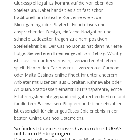
Glücksspiel legal. Es kommt auf die Vorlieben des
Spielers an. Dabei handelt es sich fast schon
traditionell um britische Konzerne wie etwa
Microgaming oder Playtech. Ein intuitives und
ansprechendes Design, einfache Navigation und
schnelle Ladezeiten tragen zu einem positiven
Spielerlebnis bei. Der Casino Bonus hat dann nur eine
Folge: Sie verlieren Ihren eingezahlten Betrag. Wichtig
ist, dass ihr nur bei seriösen, lizenzierten Anbietern
spielt. Neben den Casinos mit Lizenzen aus Curacao
oder Malta Casinos online findet ihr unter anderem
Anbieter mit Lizenzen aus Gibraltar, Kahnawake oder
Anjouan. Stattdessen erhältst Du transparente, echte
Erfahrungsberichte gepaart mit gut recherchiertem und
fundiertem Fachwissen. Bequem und sicher einzahlen
ist essenziell für ein ungetrübtes Spielerlebnis in den
besten Online Casinos Österreichs.
So findest du ein seriöses Casino ohne LUGAS
mit fairen Bedingungen
Demnach sollten man sich bei der Wahl des Casinos